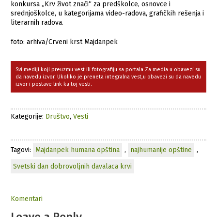
konkursa „Krv život znači“ za predškolce, osnovce i
srednjoškolce, u kategorijama video-radova, grafičkih rešenja i
literarnih radova.
foto: arhiva/Crveni krst Majdanpek
Svi mediji koji preuzmu vest ili fotografiju sa portala Za media u obavezi su
da navedu izvor. Ukoliko je preneta integralna vest,u obavezi su da navedu
izvor i postave link ka toj vesti.
Kategorije:
Društvo
,
Vesti
Tagovi:
Majdanpek humana opština
,
najhumanije opštine
,
Svetski dan dobrovoljnih davalaca krvi
Komentari
Leave a Reply