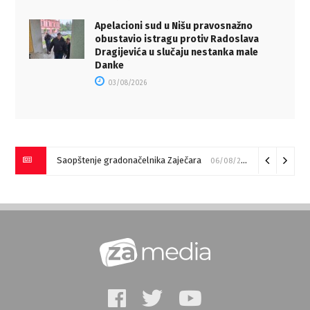
Apelacioni sud u Nišu pravosnažno
obustavio istragu protiv Radoslava
Dragijevića u slučaju nestanka male
Danke
03/08/2026
Saopštenje gradonačelnika Zaječara
06/08/2026