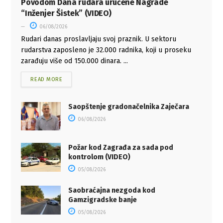
Povodom Dana rudara uručene Nagrade
“Inženjer Šistek” (VIDEO)
06/08/2026
Rudari danas proslavljaju svoj praznik. U sektoru
rudarstva zaposleno je 32.000 radnika, koji u proseku
zarađuju više od 150.000 dinara. ...
READ MORE
Saopštenje gradonačelnika Zaječara
06/08/2026
Požar kod Zagrađa za sada pod
kontrolom (VIDEO)
05/08/2026
Saobraćajna nezgoda kod
Gamzigradske banje
05/08/2026