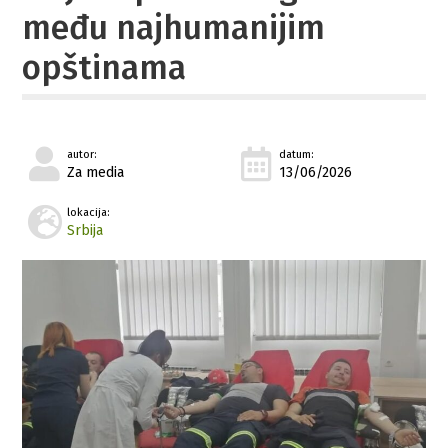
među najhumanijim
opštinama
autor:
datum:
Za media
13/06/2026
lokacija:
Srbija