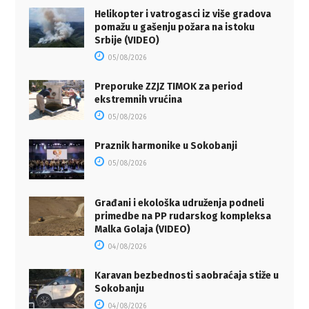
Helikopter i vatrogasci iz više gradova
pomažu u gašenju požara na istoku
Srbije (VIDEO)
05/08/2026
Preporuke ZZJZ TIMOK za period
ekstremnih vrućina
05/08/2026
Praznik harmonike u Sokobanji
05/08/2026
Građani i ekološka udruženja podneli
primedbe na PP rudarskog kompleksa
Malka Golaja (VIDEO)
04/08/2026
Karavan bezbednosti saobraćaja stiže u
Sokobanju
04/08/2026