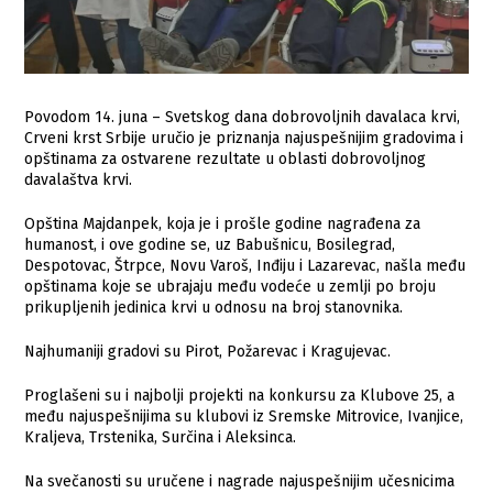
Povodom 14. juna – Svetskog dana dobrovoljnih davalaca krvi,
Crveni krst Srbije uručio je priznanja najuspešnijim gradovima i
opštinama za ostvarene rezultate u oblasti dobrovoljnog
davalaštva krvi.
Opština Majdanpek, koja je i prošle godine nagrađena za
humanost, i ove godine se, uz Babušnicu, Bosilegrad,
Despotovac, Štrpce, Novu Varoš, Inđiju i Lazarevac, našla među
opštinama koje se ubrajaju među vodeće u zemlji po broju
prikupljenih jedinica krvi u odnosu na broj stanovnika.
Najhumaniji gradovi su Pirot, Požarevac i Kragujevac.
Proglašeni su i najbolji projekti na konkursu za Klubove 25, a
među najuspešnijima su klubovi iz Sremske Mitrovice, Ivanjice,
Kraljeva, Trstenika, Surčina i Aleksinca.
Na svečanosti su uručene i nagrade najuspešnijim učesnicima