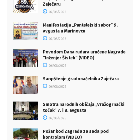
Zaječaru
07/08/2026
Manifestacija „Pantelejski sabor” 9.
avgusta u Marinovcu
07/08/2026
Povodom Dana rudara uručene Nagrade
“Inženjer Šistek” (VIDEO)
06/08/2026
Saopštenje gradonačelnika Zaječara
06/08/2026
Smotra narodnih običaja „Vražogrnački
točakˮ 7. i 8. avgusta
07/08/2026
Požar kod Zagrađa za sada pod
kontrolom (VIDEO)