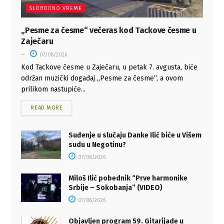
SLOBODNO VREME
„Pesme za česme“ večeras kod Tackove česme u
Zaječaru
07/08/2026
Kod Tackove česme u Zaječaru, u petak 7. avgusta, biće
održan muzički događaj „Pesme za česme“, a ovom
prilikom nastupiće...
READ MORE
Suđenje u slučaju Danke Ilić biće u Višem
sudu u Negotinu?
07/08/2026
Miloš Ilić pobednik “Prve harmonike
Srbije – Sokobanja” (VIDEO)
07/08/2026
Objavljen program 59. Gitarijade u