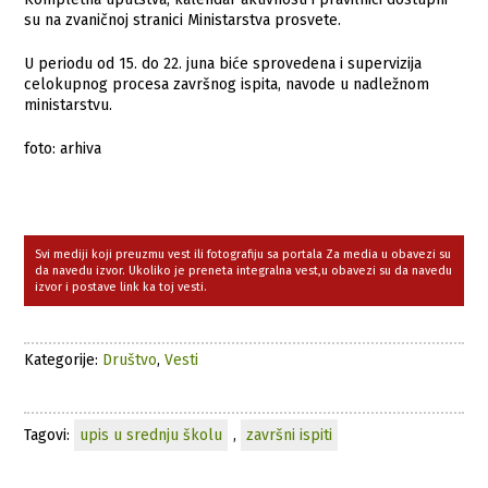
su na zvaničnoj stranici Ministarstva prosvete.
U periodu od 15. do 22. juna biće sprovedena i supervizija
celokupnog procesa završnog ispita, navode u nadležnom
ministarstvu.
foto: arhiva
Svi mediji koji preuzmu vest ili fotografiju sa portala Za media u obavezi su
da navedu izvor. Ukoliko je preneta integralna vest,u obavezi su da navedu
izvor i postave link ka toj vesti.
Kategorije:
Društvo
,
Vesti
Tagovi:
upis u srednju školu
,
završni ispiti