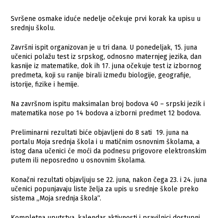
Svršene osmake iduće nedelje očekuje prvi korak ka upisu u
srednju školu.
Završni ispit organizovan je u tri dana. U ponedeljak, 15. juna
učenici polažu test iz srpskog, odnosno maternjeg jezika, dan
kasnije iz matematike, dok ih 17. juna očekuje test iz izbornog
predmeta, koji su ranije birali između biologije, geografije,
istorije, fizike i hemije.
Na završnom ispitu maksimalan broj bodova 40 – srpski jezik i
matematika nose po 14 bodova a izborni predmet 12 bodova.
Preliminarni rezultati biće objavljeni do 8 sati 19. juna na
portalu Moja srednja škola i u matičnim osnovnim školama, a
istog dana učenici će moći da podnesu prigovore elektronskim
putem ili neposredno u osnovnim školama.
Konačni rezultati objavljuju se 22. juna, nakon čega 23. i 24. juna
učenici popunjavaju liste želja za upis u srednje škole preko
sistema „Moja srednja škola“.
Kompletna uputstva, kalendar aktivnosti i pravilnici dostupni