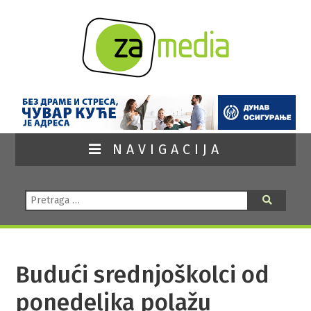
NAVIGACIJA
Pretraga:
Pretraga
Budući srednjoškolci od
ponedeljka polažu