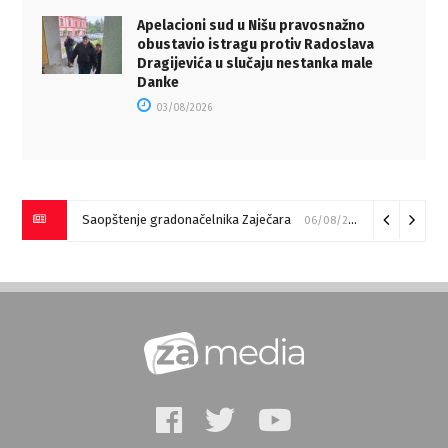
Apelacioni sud u Nišu pravosnažno
obustavio istragu protiv Radoslava
Dragijevića u slučaju nestanka male
Danke
03/08/2026
Saopštenje gradonačelnika Zaječara
06/08/2026