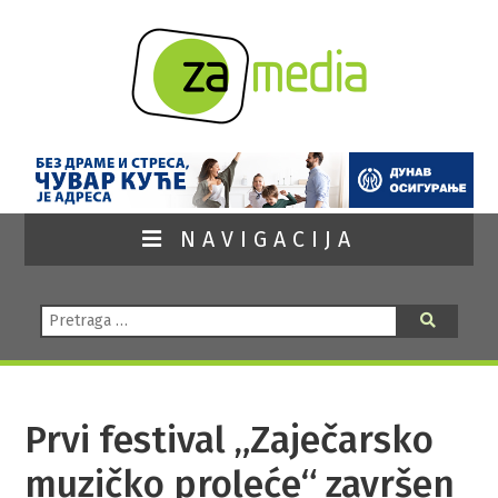
NAVIGACIJA
Pretraga:
Pretraga
Prvi festival „Zaječarsko
muzičko proleće“ završen