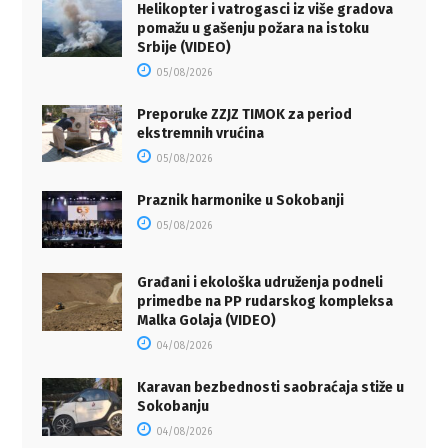
Helikopter i vatrogasci iz više gradova
pomažu u gašenju požara na istoku
Srbije (VIDEO)
05/08/2026
Preporuke ZZJZ TIMOK za period
ekstremnih vrućina
05/08/2026
Praznik harmonike u Sokobanji
05/08/2026
Građani i ekološka udruženja podneli
primedbe na PP rudarskog kompleksa
Malka Golaja (VIDEO)
04/08/2026
Karavan bezbednosti saobraćaja stiže u
Sokobanju
04/08/2026