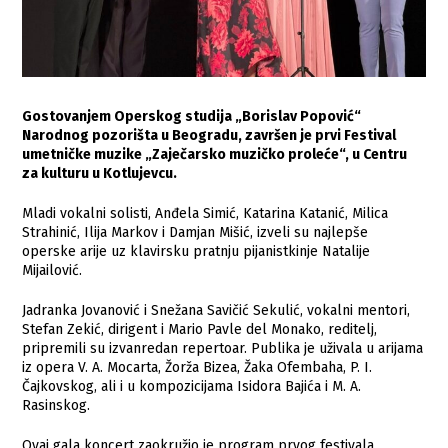
Gostovanjem Operskog studija „Borislav Popović“
Narodnog pozorišta u Beogradu, završen je prvi Festival
umetničke muzike „Zaječarsko muzičko proleće“, u Centru
za kulturu u Kotlujevcu.
Mladi vokalni solisti, Anđela Simić, Katarina Katanić, Milica
Strahinić, Ilija Markov i Damjan Mišić, izveli su najlepše
operske arije uz klavirsku pratnju pijanistkinje Natalije
Mijailović.
Jadranka Jovanović i Snežana Savičić Sekulić, vokalni mentori,
Stefan Zekić, dirigent i Mario Pavle del Monako, reditelj,
pripremili su izvanredan repertoar. Publika je uživala u arijama
iz opera V. A. Mocarta, Žorža Bizea, Žaka Ofembaha, P. I.
Čajkovskog, ali i u kompozicijama Isidora Bajića i M. A.
Rasinskog.
Ovaj gala koncert zaokružio je program prvog festivala