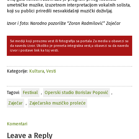
umetničke muzike, izuzetnom interpretacijom vokalnih solista,
koji su publici priredili nesvakidašnji muzički doživljaj.
Izvor i foto: Narodno pozorište “Zoran Radmilović” Zaječar
Svi mediji koji preuzmu vest ili fotografiju sa portala Za media u obavezi su
da navedu izvor. Ukoliko je preneta integralna vest,u obavezi su da navedu
izvor i postave link ka toj vesti.
Kategorije:
Kultura
,
Vesti
Tagovi:
Festival
,
Operski studio Borislav Popović
,
Zaječar
,
Zaječarsko muzičko proleće
Komentari
Leave a Reply