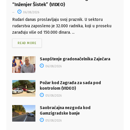
“Inženjer Šistek” (VIDEO)
06/08/2026
Rudari danas proslavljaju svoj praznik. U sektoru
rudarstva zaposleno je 32.000 radnika, koji u proseku
zarađuju više od 150.000 dinara. ...
READ MORE
Saopštenje gradonačelnika Zaječara
06/08/2026
Požar kod Zagrađa za sada pod
kontrolom (VIDEO)
05/08/2026
Saobraćajna nezgoda kod
Gamzigradske banje
05/08/2026