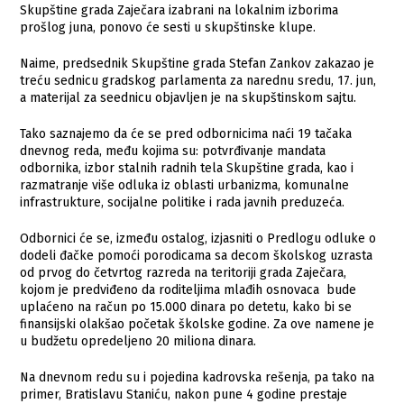
Skupštine grada Zaječara izabrani na lokalnim izborima
prošlog juna, ponovo će sesti u skupštinske klupe.
Naime, predsednik Skupštine grada Stefan Zankov zakazao je
treću sednicu gradskog parlamenta za narednu sredu, 17. jun,
a materijal za seednicu objavljen je na skupštinskom sajtu.
Tako saznajemo da će se pred odbornicima naći 19 tačaka
dnevnog reda, među kojima su: potvrđivanje mandata
odbornika, izbor stalnih radnih tela Skupštine grada, kao i
razmatranje više odluka iz oblasti urbanizma, komunalne
infrastrukture, socijalne politike i rada javnih preduzeća.
Odbornici će se, između ostalog, izjasniti o Predlogu odluke o
dodeli đačke pomoći porodicama sa decom školskog uzrasta
od prvog do četvrtog razreda na teritoriji grada Zaječara,
kojom je predviđeno da roditeljima mlađih osnovaca bude
uplaćeno na račun po 15.000 dinara po detetu, kako bi se
finansijski olakšao početak školske godine. Za ove namene je
u budžetu opredeljeno 20 miliona dinara.
Na dnevnom redu su i pojedina kadrovska rešenja, pa tako na
primer, Bratislavu Staniću, nakon pune 4 godine prestaje