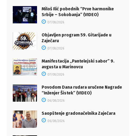
Miloš Ilić pobednik “Prve harmonike
Srbije – Sokobanja” (VIDEO)
07/08/2026
Objavljen program 59. Gitarijade u
Zaječaru
07/08/2026
Manifestacija „Pantelejski sabor” 9.
avgusta u Marinovcu
07/08/2026
Povodom Dana rudara uručene Nagrade
“Inženjer Šistek” (VIDEO)
06/08/2026
Saopštenje gradonačelnika Zaječara
06/08/2026