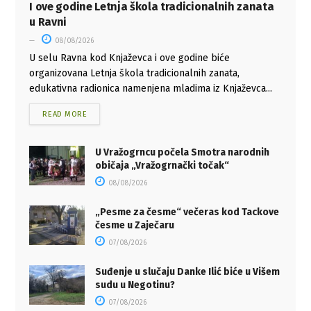
I ove godine Letnja škola tradicionalnih zanata
u Ravni
08/08/2026
U selu Ravna kod Knjaževca i ove godine biće
organizovana Letnja škola tradicionalnih zanata,
edukativna radionica namenjena mladima iz Knjaževca...
READ MORE
U Vražogrncu počela Smotra narodnih
običaja „Vražogrnački točak“
08/08/2026
„Pesme za česme“ večeras kod Tackove
česme u Zaječaru
07/08/2026
Suđenje u slučaju Danke Ilić biće u Višem
sudu u Negotinu?
07/08/2026