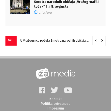
Smotra narodnih običaja „Vražogrnački
točakˮ 7. i 8. avgusta
07/08/2026
U Vražogrncu počela Smotra narodnih običaja „Vražogrnački točak“
Kontakt
Politika privatnosti
Impresum