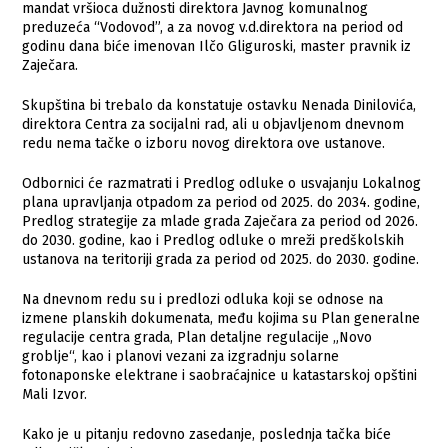
mandat vršioca dužnosti direktora Javnog komunalnog
preduzeća “Vodovod”, a za novog v.d.direktora na period od
godinu dana biće imenovan Ilčo Gliguroski, master pravnik iz
Zaječara.
Skupština bi trebalo da konstatuje ostavku Nenada Dinilovića,
direktora Centra za socijalni rad, ali u objavljenom dnevnom
redu nema tačke o izboru novog direktora ove ustanove.
Odbornici će razmatrati i Predlog odluke o usvajanju Lokalnog
plana upravljanja otpadom za period od 2025. do 2034. godine,
Predlog strategije za mlade grada Zaječara za period od 2026.
do 2030. godine, kao i Predlog odluke o mreži predškolskih
ustanova na teritoriji grada za period od 2025. do 2030. godine.
Na dnevnom redu su i predlozi odluka koji se odnose na
izmene planskih dokumenata, među kojima su Plan generalne
regulacije centra grada, Plan detaljne regulacije „Novo
groblje“, kao i planovi vezani za izgradnju solarne
fotonaponske elektrane i saobraćajnice u katastarskoj opštini
Mali Izvor.
Kako je u pitanju redovno zasedanje, poslednja tačka biće