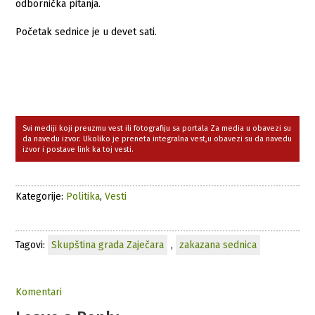
odbornička pitanja.
Početak sednice je u devet sati.
Svi mediji koji preuzmu vest ili fotografiju sa portala Za media u obavezi su
da navedu izvor. Ukoliko je preneta integralna vest,u obavezi su da navedu
izvor i postave link ka toj vesti.
Kategorije:
Politika
,
Vesti
Tagovi:
Skupština grada Zaječara
,
zakazana sednica
Komentari