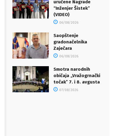
uručene Nagrade
“Inženjer Šistek”
(VIDEO)
06/08/2026
Saopštenje
gradonačelnika
Zaječara
06/08/2026
Smotra narodnih
običaja „Vražogrnački
točakˮ 7. i 8. avgusta
07/08/2026