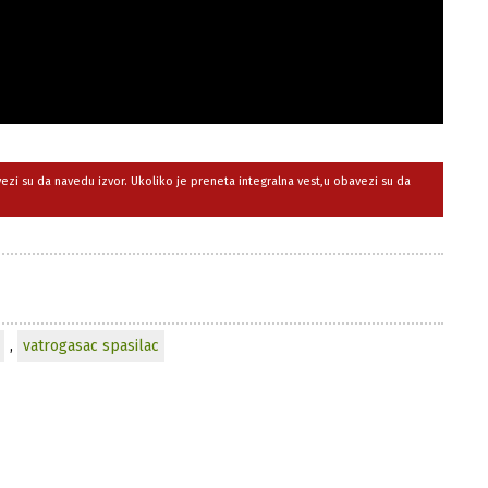
avezi su da navedu izvor. Ukoliko je preneta integralna vest,u obavezi su da
,
vatrogasac spasilac