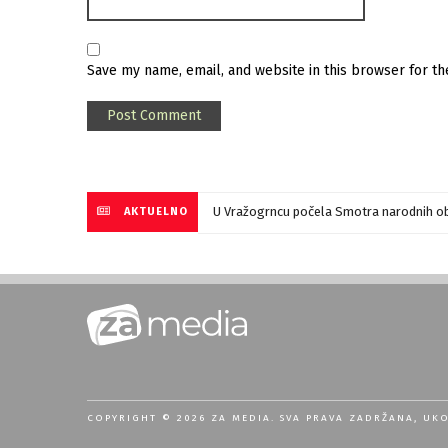
Save my name, email, and website in this browser for t
U Vražogrncu počela Smotra narodnih ob
AKTUELNO
COPYRIGHT © 2026 ZA MEDIA. SVA PRAVA ZADRŽANA, UK