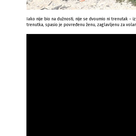
Iako nije bio na dužnosti, nije se dvoumio ni trenutak –
trenutka, spasio je povređenu ženu, zaglavljenu za vola