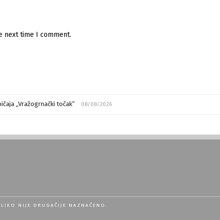
he next time I comment.
ičaja „Vražogrnački točak“
08/08/2026
OLIKO NIJE DRUGAČIJE NAZNAČENO.