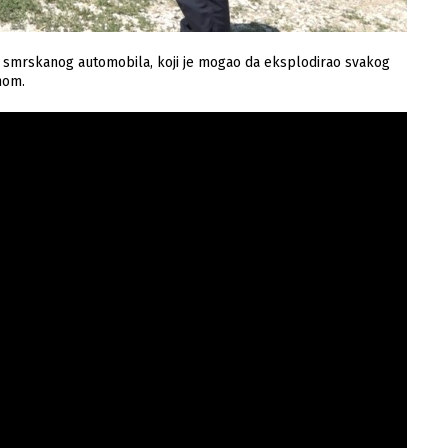
 iz smrskanog automobila, koji je mogao da eksplodirao svakog
nom.