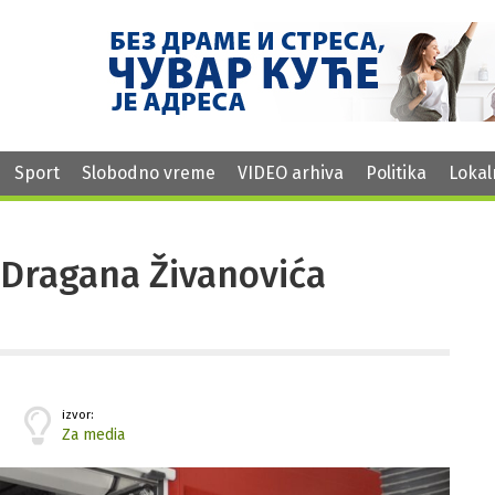
Sport
Slobodno vreme
VIDEO arhiva
Politika
Lokal
 Dragana Živanovića
izvor:
Za media