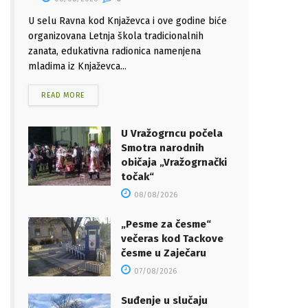
U selu Ravna kod Knjaževca i ove godine biće
organizovana Letnja škola tradicionalnih
zanata, edukativna radionica namenjena
mladima iz Knjaževca...
READ MORE
U Vražogrncu počela
Smotra narodnih
običaja „Vražogrnački
točak“
08/08/2026
„Pesme za česme“
večeras kod Tackove
česme u Zaječaru
07/08/2026
Suđenje u slučaju