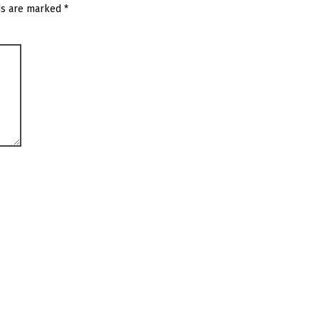
ds are marked
*