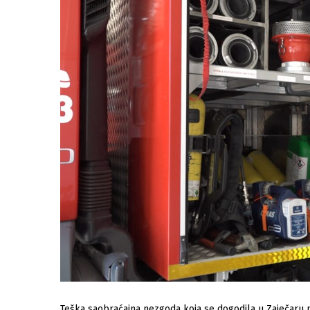
Teška saobraćajna nezgoda koja se dogodila u Zaječaru m