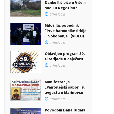
Danke Ilić biće u Višem
sudu u Negotinu?
07/08/2026
Miloš Ilić pobednik
“Prve harmonike Srbije
– Sokobanja” (VIDEO)
07/08/2026
Objavljen program 59.
Gitarijade u Zaječaru
07/08/2026
Manifestacija
„Pantelejski sabor” 9.
avgusta u Marinovcu
07/08/2026
Povodom Dana rudara