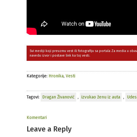
Svi mediji koji preuzmu vest ili fotografiju sa portala Za media u ob
navedu izvor i postave link ka toj vesti.
Kategorije:
Hronika
,
Vesti
Tagovi:
Dragan Živanović
,
izvukao ženu iz auta
,
Udes
Komentari
Leave a Reply