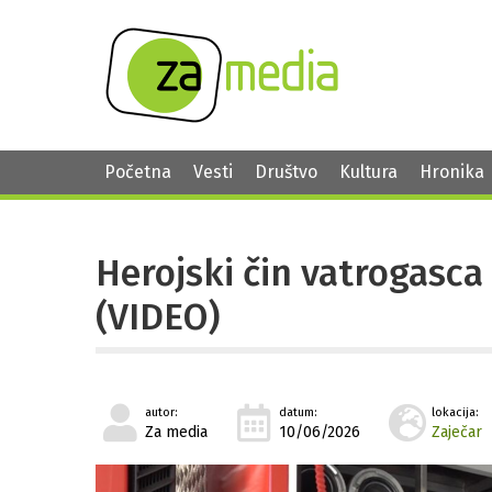
Početna
Vesti
Društvo
Kultura
Hronika
Herojski čin vatrogasca
(VIDEO)
autor:
datum:
lokacija:
Za media
10/06/2026
Zaječar