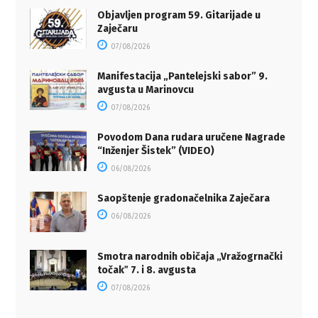
Objavljen program 59. Gitarijade u
Zaječaru
07/08/2026
Manifestacija „Pantelejski sabor” 9.
avgusta u Marinovcu
07/08/2026
Povodom Dana rudara uručene Nagrade
“Inženjer Šistek” (VIDEO)
06/08/2026
Saopštenje gradonačelnika Zaječara
06/08/2026
Smotra narodnih običaja „Vražogrnački
točakˮ 7. i 8. avgusta
07/08/2026