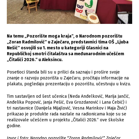
Na temu „Pozorište moga kraja“, o Narodnom pozorištu
„Zoran Radmilović“ u Zaječaru, predstavnici tima OŠ „Ljuba
Nešić“ osvojili su 1. mesto u kategoriji Glasnici na
Republičkoj smotri čitalaštva sa međunarodnim učešćem
„Čitalići 2026.“ u Aleksincu.
Posetioci štanda bili su u prilici da saznaju i prošire svoje
znanje o razvoju pozorišta u Zaječaru, pročitaju informacije na
plakatu, pogledaju prezentaciju o pozorištu, učestvuju u kvizu.
Tim sastavljen od šest učenica (Neda Anđelković, Marija Jančić,
Anđelika Popović, Janja Pešić, Eva Grozdanović i Lana Ćebić) i
tri nastavnice (Danijela Mijajlović, Vesna Marinkov i Maja Živić)
prikazao je produkte rada nastale na radionicama koje su se
realizovale učešćem u projektu „Čitalići 2026.“ ove školske
godine.
Izvor i foto: Narodno pozorište “Zoran Radmilović” Zaječar