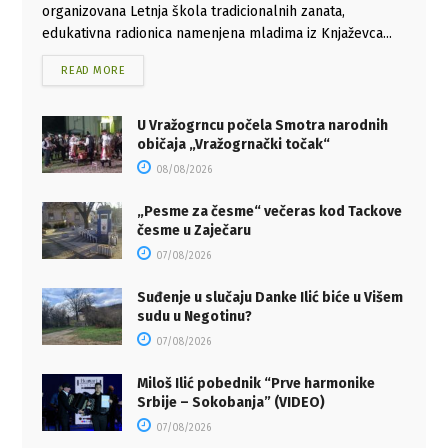
organizovana Letnja škola tradicionalnih zanata,
edukativna radionica namenjena mladima iz Knjaževca...
READ MORE
U Vražogrncu počela Smotra narodnih
običaja „Vražogrnački točak“
08/08/2026
„Pesme za česme“ večeras kod Tackove
česme u Zaječaru
07/08/2026
Suđenje u slučaju Danke Ilić biće u Višem
sudu u Negotinu?
07/08/2026
Miloš Ilić pobednik “Prve harmonike
Srbije – Sokobanja” (VIDEO)
07/08/2026