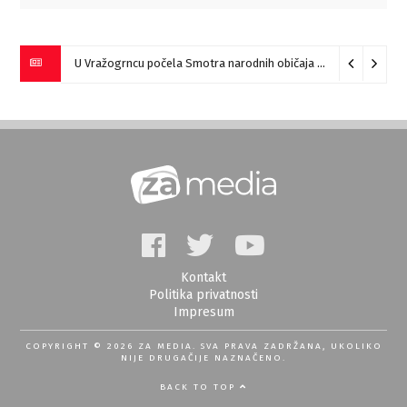
U Vražogrncu počela Smotra narodnih običaja „Vražogrnački točak“
Kontakt
Politika privatnosti
Impresum
COPYRIGHT © 2026 ZA MEDIA. SVA PRAVA ZADRŽANA, UKOLIKO
NIJE DRUGAČIJE NAZNAČENO.
BACK TO TOP