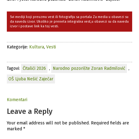
Svi mediji koji preuzmu vest ili fotografiju sa portala Za media u obavezi su
da navedu izvor. Ukoliko je preneta integralna vest,u obavezi su da navedu
izvor i postave link ka toj vesti.
Kategorije:
Kultura
,
Vesti
Tagovi:
Čitalići 2026
,
Narodno pozorište Zoran Radmilović
,
OŠ Ljuba Nešić Zaječar
Komentari
Leave a Reply
Your email address will not be published.
Required fields are
marked
*