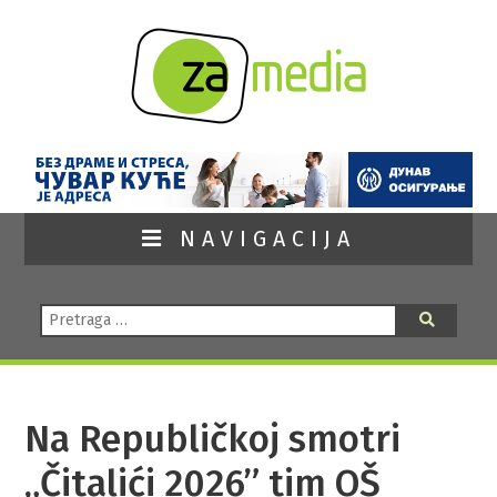
NAVIGACIJA
Pretraga:
Pretraga
Na Republičkoj smotri
„Čitalići 2026” tim OŠ