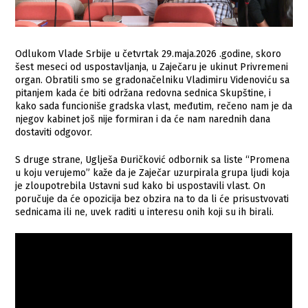
Odlukom Vlade Srbije u četvrtak 29.maja.2026 .godine, skoro
šest meseci od uspostavljanja, u Zaječaru je ukinut Privremeni
organ. Obratili smo se gradonačelniku Vladimiru Videnoviću sa
pitanjem kada će biti održana redovna sednica Skupštine, i
kako sada funcioniše gradska vlast, međutim, rečeno nam je da
njegov kabinet još nije formiran i da će nam narednih dana
dostaviti odgovor.
S druge strane, Uglješa Đuričković odbornik sa liste “Promena
u koju verujemo” kaže da je Zaječar uzurpirala grupa ljudi koja
je zloupotrebila Ustavni sud kako bi uspostavili vlast. On
poručuje da će opozicija bez obzira na to da li će prisustvovati
sednicama ili ne, uvek raditi u interesu onih koji su ih birali.