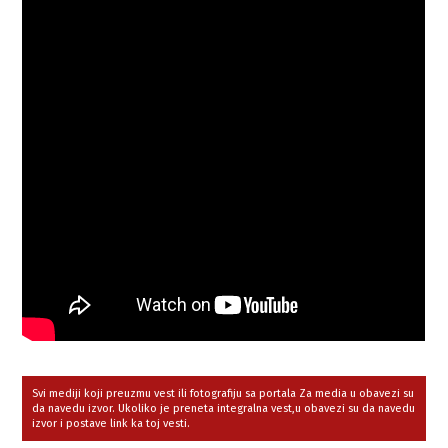
Svi mediji koji preuzmu vest ili fotografiju sa portala Za media u obavezi su
da navedu izvor. Ukoliko je preneta integralna vest,u obavezi su da navedu
izvor i postave link ka toj vesti.