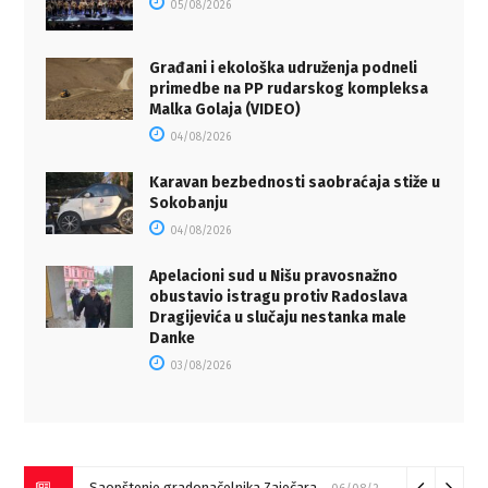
05/08/2026
Građani i ekološka udruženja podneli
primedbe na PP rudarskog kompleksa
Malka Golaja (VIDEO)
04/08/2026
Karavan bezbednosti saobraćaja stiže u
Sokobanju
04/08/2026
Apelacioni sud u Nišu pravosnažno
obustavio istragu protiv Radoslava
Dragijevića u slučaju nestanka male
Danke
03/08/2026
Saopštenje gradonačelnika Zaječara