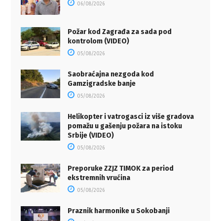
06/08/2026
Požar kod Zagrađa za sada pod
kontrolom (VIDEO)
05/08/2026
Saobraćajna nezgoda kod
Gamzigradske banje
05/08/2026
Helikopter i vatrogasci iz više gradova
pomažu u gašenju požara na istoku
Srbije (VIDEO)
05/08/2026
Preporuke ZZJZ TIMOK za period
ekstremnih vrućina
05/08/2026
Praznik harmonike u Sokobanji