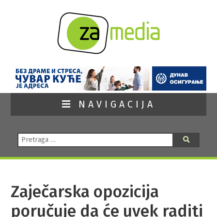
NAVIGACIJA
Pretraga:
Pretraga
Zaječarska opozicija
poručuje da će uvek raditi