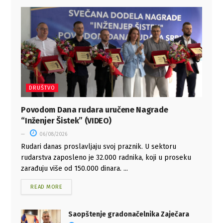
DRUŠTVO
Povodom Dana rudara uručene Nagrade
“Inženjer Šistek” (VIDEO)
06/08/2026
Rudari danas proslavljaju svoj praznik. U sektoru
rudarstva zaposleno je 32.000 radnika, koji u proseku
zarađuju više od 150.000 dinara. ...
READ MORE
Saopštenje gradonačelnika Zaječara