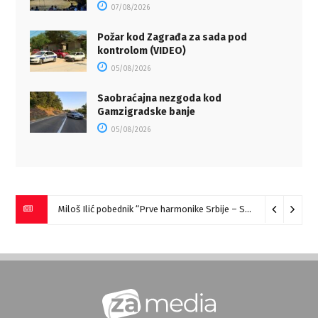
07/08/2026
Požar kod Zagrađa za sada pod
kontrolom (VIDEO)
05/08/2026
Saobraćajna nezgoda kod
Gamzigradske banje
05/08/2026
Miloš Ilić pobednik “Prve harmonike Srbije – Sokobanja” (VIDEO)