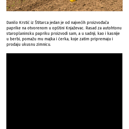
Danilo Krstić iz Štitarca jedan je od najvećih proizvođača
paprike na otvorenom u opštini Knjaževac. Rasad za autohtonu
staroplaninsku papriku proizvodi sam, a u sadnji, kao i kasnije
u berbi, pomažu mu majka i ćerka, koje zatim pripremaju i
prodaju ukusnu zimnicu.