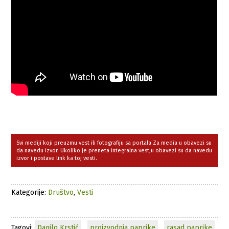
Svi mediji koji preuzmu vest ili fotografiju sa portala Za media u obavezi su
da navedu izvor. Ukoliko je preneta integralna vest,u obavezi su da navedu
izvor i postave link ka toj vesti.
Kategorije:
Društvo
,
Vesti
Tagovi:
Danilo Krstić
,
proizvodnja paprike
,
rasad paprike