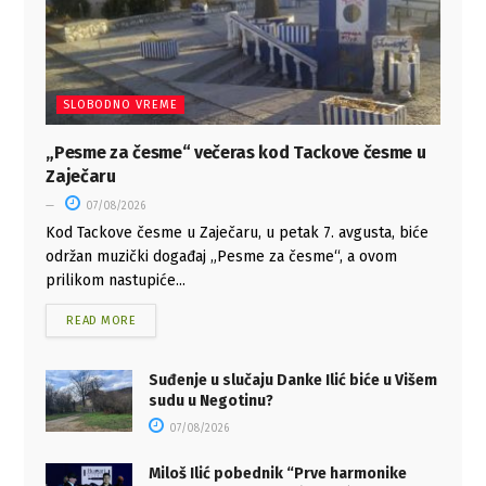
SLOBODNO VREME
„Pesme za česme“ večeras kod Tackove česme u
Zaječaru
07/08/2026
Kod Tackove česme u Zaječaru, u petak 7. avgusta, biće
održan muzički događaj „Pesme za česme“, a ovom
prilikom nastupiće...
READ MORE
Suđenje u slučaju Danke Ilić biće u Višem
sudu u Negotinu?
07/08/2026
Miloš Ilić pobednik “Prve harmonike