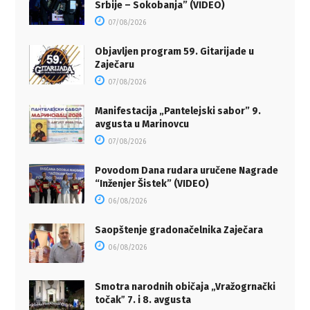
Srbije – Sokobanja” (VIDEO)
07/08/2026
Objavljen program 59. Gitarijade u
Zaječaru
07/08/2026
Manifestacija „Pantelejski sabor” 9.
avgusta u Marinovcu
07/08/2026
Povodom Dana rudara uručene Nagrade
“Inženjer Šistek” (VIDEO)
06/08/2026
Saopštenje gradonačelnika Zaječara
06/08/2026
Smotra narodnih običaja „Vražogrnački
točakˮ 7. i 8. avgusta