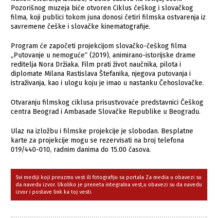
Pozorišnog muzeja biće otvoren Ciklus češkog i slovačkog
filma, koji publici tokom juna donosi četiri filmska ostvarenja iz
savremene češke i slovačke kinematografije.
Program će započeti projekcijom slovačko-češkog filma
„Putovanje u nemoguće“ (2019), animirano-istorijske drame
reditelja Nora Držiaka. Film prati život naučnika, pilota i
diplomate Milana Rastislava Štefanika, njegova putovanja i
istraživanja, kao i ulogu koju je imao u nastanku Čehoslovačke.
Otvaranju filmskog ciklusa prisustvovaće predstavnici Češkog
centra Beograd i Ambasade Slovačke Republike u Beogradu.
Ulaz na izložbu i filmske projekcije je slobodan. Besplatne
karte za projekcije mogu se rezervisati na broj telefona
019/440-010, radnim danima do 15.00 časova.
Svi mediji koji preuzmu vest ili fotografiju sa portala Za media u obavezi su
da navedu izvor. Ukoliko je preneta integralna vest,u obavezi su da navedu
izvor i postave link ka toj vesti.