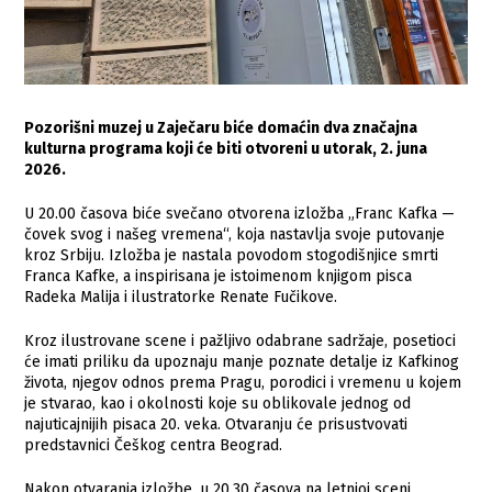
Pozorišni muzej u Zaječaru biće domaćin dva značajna
kulturna programa koji će biti otvoreni u utorak, 2. juna
2026.
U 20.00 časova biće svečano otvorena izložba „Franc Kafka —
čovek svog i našeg vremena“, koja nastavlja svoje putovanje
kroz Srbiju. Izložba je nastala povodom stogodišnjice smrti
Franca Kafke, a inspirisana je istoimenom knjigom pisca
Radeka Malija i ilustratorke Renate Fučikove.
Kroz ilustrovane scene i pažljivo odabrane sadržaje, posetioci
će imati priliku da upoznaju manje poznate detalje iz Kafkinog
života, njegov odnos prema Pragu, porodici i vremenu u kojem
je stvarao, kao i okolnosti koje su oblikovale jednog od
najuticajnijih pisaca 20. veka. Otvaranju će prisustvovati
predstavnici Češkog centra Beograd.
Nakon otvaranja izložbe, u 20.30 časova na letnjoj sceni