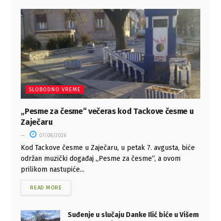
SLOBODNO VREME
„Pesme za česme“ večeras kod Tackove česme u
Zaječaru
07/08/2026
Kod Tackove česme u Zaječaru, u petak 7. avgusta, biće
održan muzički događaj „Pesme za česme“, a ovom
prilikom nastupiće...
READ MORE
Suđenje u slučaju Danke Ilić biće u Višem