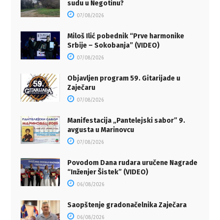
sudu u Negotinu?
07/08/2026
Miloš Ilić pobednik “Prve harmonike
Srbije – Sokobanja” (VIDEO)
07/08/2026
Objavljen program 59. Gitarijade u
Zaječaru
07/08/2026
Manifestacija „Pantelejski sabor” 9.
avgusta u Marinovcu
07/08/2026
Povodom Dana rudara uručene Nagrade
“Inženjer Šistek” (VIDEO)
06/08/2026
Saopštenje gradonačelnika Zaječara
06/08/2026