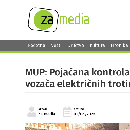
Početna
Vesti
Društvo
Kultura
Hronika
MUP: Pojačana kontrola m
vozača električnih trot
autor:
datum:
Za media
01/06/2026