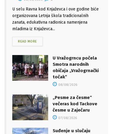
U selu Ravna kod Knjaževca i ove godine biće
organizovana Letnja škola tradicionalnih
zanata, edukativna radionica namenjena
mladima iz Knjaževca...
READ MORE
U Vražogrncu počela
Smotra narodnih
običaja „Vražogrnački
točak“
08/08/2026
„Pesme za česme“
večeras kod Tackove
česme u Zaječaru
07/08/2026
Suđenje u slučaju