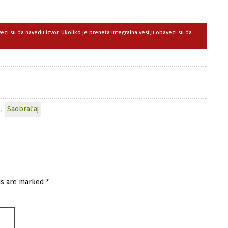
avezi su da navedu izvor. Ukoliko je preneta integralna vest,u obavezi su da
,
Saobraćaj
ds are marked
*