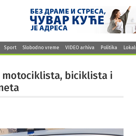
Sport
Slobodno vreme
VIDEO arhiva
Politika
Lokal
otociklista, biciklista i
ineta