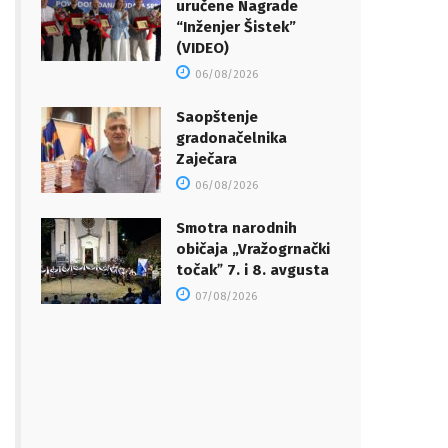
uručene Nagrade
“Inženjer Šistek”
(VIDEO)
06/08/2026
Saopštenje
gradonačelnika
Zaječara
06/08/2026
Smotra narodnih
običaja „Vražogrnački
točakˮ 7. i 8. avgusta
07/08/2026