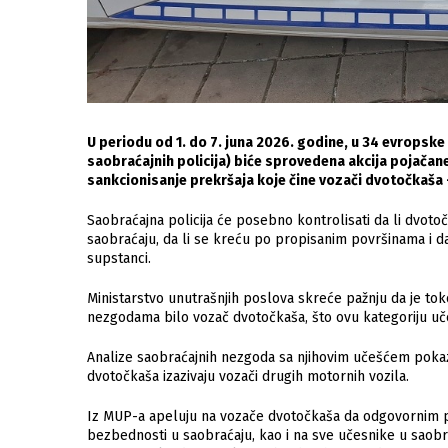
U periodu od 1. do 7. juna 2026. godine, u 34 evropsk
saobraćajnih policija) biće sprovedena akcija pojačan
sankcionisanje prekršaja koje čine vozači dvotočkaša – 
Saobraćajna policija će posebno kontrolisati da li dvoto
saobraćaju, da li se kreću po propisanim površinama i da
supstanci.
Ministarstvo unutrašnjih poslova skreće pažnju da je t
nezgodama bilo vozač dvotočkaša, što ovu kategoriju uče
Analize saobraćajnih nezgoda sa njihovim učešćem poka
dvotočkaša izazivaju vozači drugih motornih vozila.
Iz MUP-a apeluju na vozače dvotočkaša da odgovornim 
bezbednosti u saobraćaju, kao i na sve učesnike u saobr