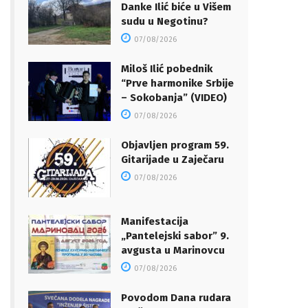
Danke Ilić biće u Višem
sudu u Negotinu?
07/08/2026
Miloš Ilić pobednik
“Prve harmonike Srbije
– Sokobanja” (VIDEO)
07/08/2026
Objavljen program 59.
Gitarijade u Zaječaru
07/08/2026
Manifestacija
„Pantelejski sabor” 9.
avgusta u Marinovcu
07/08/2026
Povodom Dana rudara