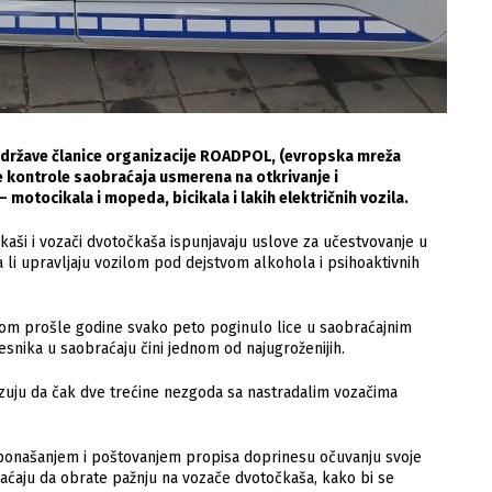
e države članice organizacije ROADPOL, (evropska mreža
e kontrole saobraćaja usmerena na otkrivanje i
motocikala i mopeda, bicikala i lakih električnih vozila.
čkaši i vozači dvotočkaša ispunjavaju uslove za učestvovanje u
 li upravljaju vozilom pod dejstvom alkohola i psihoaktivnih
okom prošle godine svako peto poginulo lice u saobraćajnim
snika u saobraćaju čini jednom od najugroženijih.
zuju da čak dve trećine nezgoda sa nastradalim vozačima
ponašanjem i poštovanjem propisa doprinesu očuvanju svoje
aćaju da obrate pažnju na vozače dvotočkaša, kako bi se