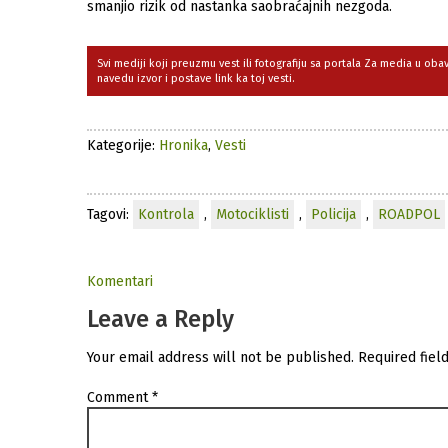
smanjio rizik od nastanka saobraćajnih nezgoda.
Svi mediji koji preuzmu vest ili fotografiju sa portala Za media u ob
navedu izvor i postave link ka toj vesti.
Kategorije:
Hronika
,
Vesti
Tagovi:
Kontrola
,
Motociklisti
,
Policija
,
ROADPOL
Komentari
Leave a Reply
Your email address will not be published.
Required fiel
Comment
*