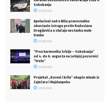
Karavan bezbednosti saobraćaja stiže u
Sokobanju
04/08/2026
Apelacioni sud u Nišu pravosnažno
obustavio istragu protiv Radoslava
Dragijevića u slučaju nestanka male
Danke
03/08/2026
“Prva harmonika Srbije – Sokobanja”
od 4. do 6. avgusta na Letnjoj pozornici
“Vrelo”
03/08/2026
Projekat „Koreni i krila“ okupio mlade iz
Zaječara i Majdanpeka
03/08/2026