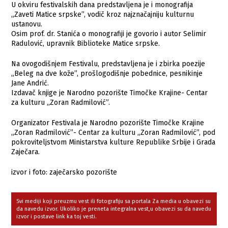
U okviru festivalskih dana predstavljena je i monografija
,,Zaveti Matice srpske”, vodič kroz najznačajniju kulturnu
ustanovu.
Osim prof. dr. Stanića o monografiji je govorio i autor Selimir
Radulović, upravnik Biblioteke Matice srpske.
Na ovogodišnjem Festivalu, predstavljena je i zbirka poezije
,,Beleg na dve kože”, prošlogodišnje pobednice, pesnikinje
Jane Andrić.
Izdavač knjige je Narodno pozorište Timočke Krajine- Centar
za kulturu ,,Zoran Radmilović”.
Organizator Festivala je Narodno pozorište Timočke Krajine
,,Zoran Radmilović”- Centar za kulturu ,,Zoran Radmilović”, pod
pokroviteljstvom Ministarstva kulture Republike Srbije i Grada
Zaječara.
izvor i foto: zaječarsko pozorište
Svi mediji koji preuzmu vest ili fotografiju sa portala Za media u obavezi su
da navedu izvor. Ukoliko je preneta integralna vest,u obavezi su da navedu
izvor i postave link ka toj vesti.