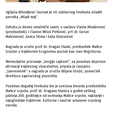
Uglješa Nikodijević laureat je 40. jubilarnog Festivala mladih
pesnika ,,Mladi maj”.
Odluku ju doneo umetnički savet, u sastavu Vlasta Mladenović
(predsednik), i članovi Miloš Petković, prf. dr. Goran
Maksimović, Jovica Tišma i Saša Skalušević.
Nagradu je uručio prof. dr. Dragan Stanić, predsednik Matice
Srpske u književnim krugovima poznat kao Ivan Negrišorac.
Memorijalno priznanje ,,Sergije Lajković”, za poseban doprinos
afirmaciji književnog stvaralaštva, pripala je časopisu
,,Savremenik” a nagradu je uručila Biljana Glušić, pomoćnik
direktora zaječarskog pozorišta.
Poseban događaj Festivala bio je svečana beseda predsednika
Matice srpske, prof. dr. Dragana Stanića u godini velikog
jubileja 200. godišnjice od osnivanja Matice srpske, najstarije i
najuglednije književne, kulturne i naučne ustanove srpskog
naroda.