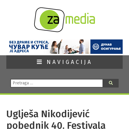
NAVIGACIJA
Pretraga:
Pretraga
Uglješa Nikodijević
pobednik 40. Festivala