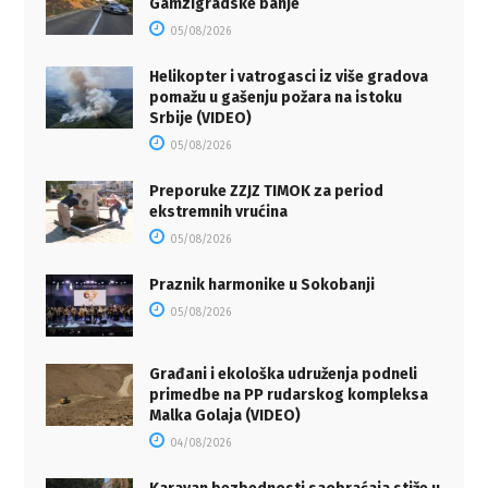
Gamzigradske banje
05/08/2026
Helikopter i vatrogasci iz više gradova
pomažu u gašenju požara na istoku
Srbije (VIDEO)
05/08/2026
Preporuke ZZJZ TIMOK za period
ekstremnih vrućina
05/08/2026
Praznik harmonike u Sokobanji
05/08/2026
Građani i ekološka udruženja podneli
primedbe na PP rudarskog kompleksa
Malka Golaja (VIDEO)
04/08/2026