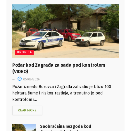
HRONIKA
Požar kod Zagrađa za sada pod kontrolom
(VIDEO)
05/08/2026
Požar između Borovca i Zagrađa zahvatio je blizu 100
hektara šume i niskog rastinja, a trenutno je pod
kontrolom i...
READ MORE
Saobraćajna nezgoda kod