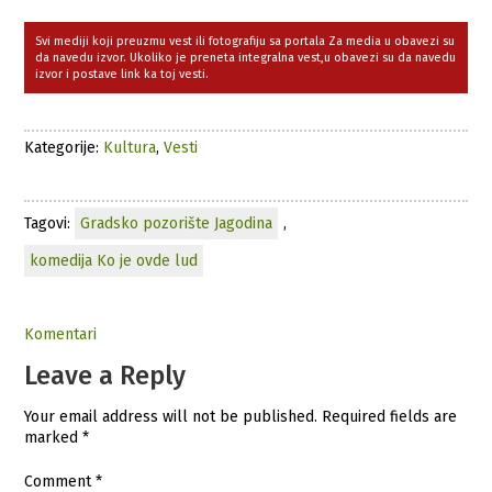
Svi mediji koji preuzmu vest ili fotografiju sa portala Za media u obavezi su
da navedu izvor. Ukoliko je preneta integralna vest,u obavezi su da navedu
izvor i postave link ka toj vesti.
Kategorije:
Kultura
,
Vesti
Tagovi:
Gradsko pozorište Jagodina
,
komedija Ko je ovde lud
Komentari
Leave a Reply
Your email address will not be published.
Required fields are
marked
*
Comment
*