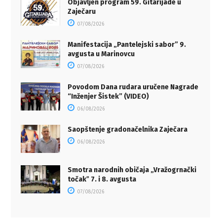
Objavljen program 59. Gitarijade u
Zaječaru
07/08/2026
Manifestacija „Pantelejski sabor” 9.
avgusta u Marinovcu
07/08/2026
Povodom Dana rudara uručene Nagrade
“Inženjer Šistek” (VIDEO)
06/08/2026
Saopštenje gradonačelnika Zaječara
06/08/2026
Smotra narodnih običaja „Vražogrnački
točakˮ 7. i 8. avgusta
07/08/2026