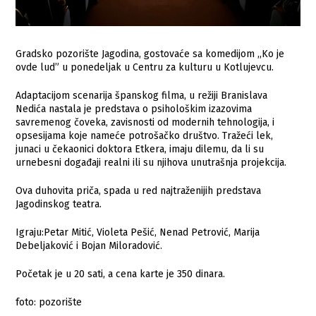
Gradsko pozorište Jagodina, gostovaće sa komedijom ,,Ko je
ovde lud” u ponedeljak u Centru za kulturu u Kotlujevcu.
Adaptacijom scenarija španskog filma, u režiji Branislava
Nedića nastala je predstava o psihološkim izazovima
savremenog čoveka, zavisnosti od modernih tehnologija, i
opsesijama koje nameće potrošačko društvo. Tražeći lek,
junaci u čekaonici doktora Etkera, imaju dilemu, da li su
urnebesni događaji realni ili su njihova unutrašnja projekcija.
Ova duhovita priča, spada u red najtraženijih predstava
Jagodinskog teatra.
Igraju:Petar Mitić, Violeta Pešić, Nenad Petrović, Marija
Debeljaković i Bojan Miloradović.
Početak je u 20 sati, a cena karte je 350 dinara.
foto: pozorište