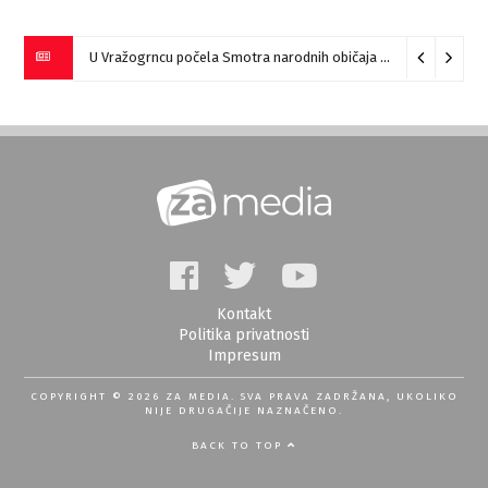
U Vražogrncu počela Smotra narodnih običaja „Vražogrnački točak“
Kontakt
Politika privatnosti
Impresum
COPYRIGHT © 2026 ZA MEDIA. SVA PRAVA ZADRŽANA, UKOLIKO
NIJE DRUGAČIJE NAZNAČENO.
BACK TO TOP