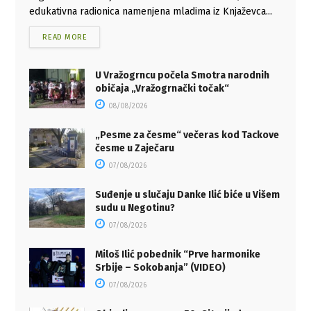
edukativna radionica namenjena mladima iz Knjaževca...
READ MORE
U Vražogrncu počela Smotra narodnih
običaja „Vražogrnački točak“
08/08/2026
„Pesme za česme“ večeras kod Tackove
česme u Zaječaru
07/08/2026
Suđenje u slučaju Danke Ilić biće u Višem
sudu u Negotinu?
07/08/2026
Miloš Ilić pobednik “Prve harmonike
Srbije – Sokobanja” (VIDEO)
07/08/2026