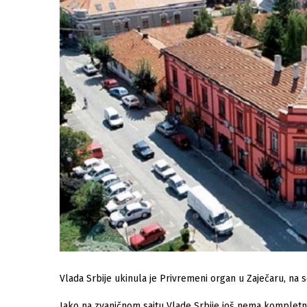
Vlada Srbije ukinula je Privremeni organ u Zaječaru, na s
Iako na zvaničnom sajtu Vlade Srbije još nema kompletni