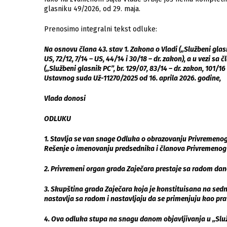
glasniku 49/2026, od 29. maja.
Prenosimo integralni tekst odluke:
Na osnovu člana 43. stav 1. Zakona o Vladi („Službeni glasni
US, 72/12, 7/14 – US, 44/14 i 30/18 – dr. zakon), a u vezi s
(„Službeni glasnik PC”, br. 129/07, 83/14 – dr. zakon, 101/16
Ustavnog suda Už-11270/2025 od 16. aprila 2026. godine,
Vlada donosi
ODLUKU
1. Stavlja se van snage Odluka o obrazovanju Privremenog 
Rešenje o imenovanju predsednika i članova Privremenog o
2. Privremeni organ grada Zaječara prestaje sa radom da
3. Skupština grada Zaječara koja je konstituisana na sedn
nastavlja sa radom i nastavljaju da se primenjuju kao pr
4. Ova odluka stupa na snagu danom objavljivanja u „Slu