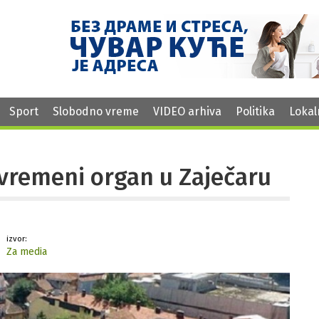
Sport
Slobodno vreme
VIDEO arhiva
Politika
Lokal
ivremeni organ u Zaječaru
izvor:
Za media