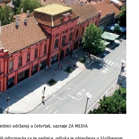
ednici održanoj u četvrtak, saznaje ZA MEDIA.
h informacija sa te sednice, odluka je objavljena u Službenom