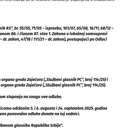
k RS”, br. 55/05, 71/05 – ispravka, 101/07, 65/08, 16/11, 68/12 –
a članom 86. i članom 87. stav 1. Zakona o lokalnoj samoupravi
 – dr. zakon, 47/18 i 111/21 – dr. zakon), postupajući po Odluci
organa grada Zaječara („Službeni glasnik PC”, broj 114/25) i
rgana grada Zaječara („Službeni glasnik PC”, broj 114/25).
nom stupanja na snagu ove odluke.
icama održanim 5. i 6. avgusta i 24. septembra 2025. godine
avno punovažne odluke donete na toj sednici.
žbenom glasniku Republike Srbije”.