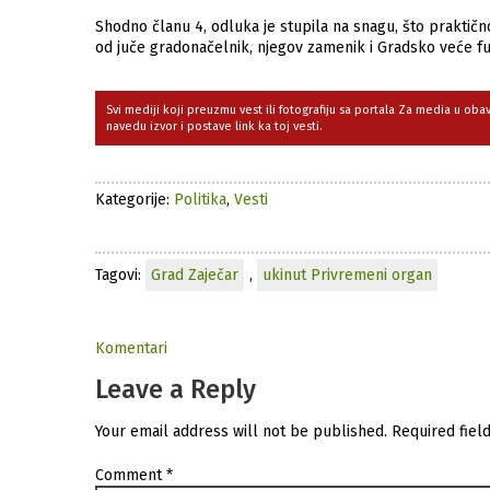
Shodno članu 4, odluka je stupila na snagu, što praktičn
od juče gradonačelnik, njegov zamenik i Gradsko veće f
Svi mediji koji preuzmu vest ili fotografiju sa portala Za media u ob
navedu izvor i postave link ka toj vesti.
Kategorije:
Politika
,
Vesti
Tagovi:
Grad Zaječar
,
ukinut Privremeni organ
Komentari
Leave a Reply
Your email address will not be published.
Required fiel
Comment
*