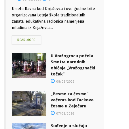
U selu Ravna kod Knjaževca i ove godine biće
organizovana Letnja škola tradicionalnih
zanata, edukativna radionica namenjena
mladima iz Knjaževca...
READ MORE
U Vražogrncu počela
Smotra narodnih
običaja „Vražogrnački
točak“
08/08/2026
„Pesme za česme“
večeras kod Tackove
česme u Zaječaru
07/08/2026
Suđenje u slučaju