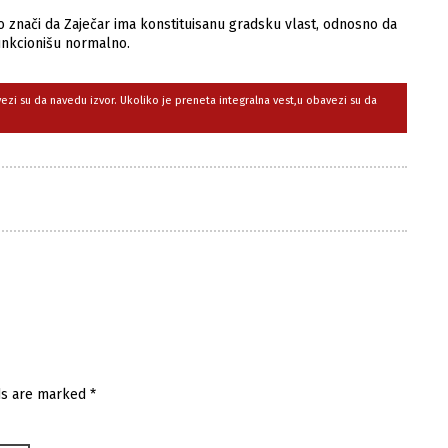
o znači da Zaječar ima konstituisanu gradsku vlast, odnosno da
unkcionišu normalno.
avezi su da navedu izvor. Ukoliko je preneta integralna vest,u obavezi su da
ds are marked
*