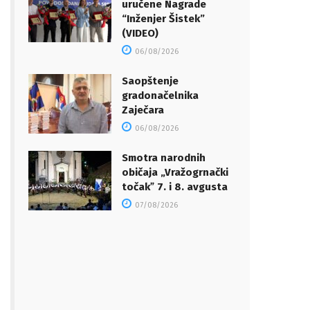
uručene Nagrade
“Inženjer Šistek”
(VIDEO)
06/08/2026
Saopštenje
gradonačelnika
Zaječara
06/08/2026
Smotra narodnih
običaja „Vražogrnački
točakˮ 7. i 8. avgusta
07/08/2026