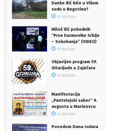
Danke Ilić biće u Višem
sudu u Negotinu?
07/08/2026
Miloš Ilić pobednik
“Prve harmonike Srbije
– Sokobanja” (VIDEO)
07/08/2026
Objavljen program 59.
Gitarijade u Zaječaru
07/08/2026
Manifestacija
„Pantelejski sabor” 9.
avgusta u Marinovcu
07/08/2026
Povodom Dana rudara