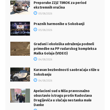
Preporuke ZZJZ TIMOK za period
ekstremnih vrućina
05/08/2026
Praznik harmonike u Sokobanji
05/08/2026
Građani i ekološka udruženja podneli
primedbe na PP rudarskog kompleksa
Malka Golaja (VIDEO)
04/08/2026
Karavan bezbednosti saobraćaja stiže u
Sokobanju
04/08/2026
Apelacioni sud u Nišu pravosnažno
obustavio istragu protiv Radoslava
Dragijevića u slučaju nestanka male
Danke