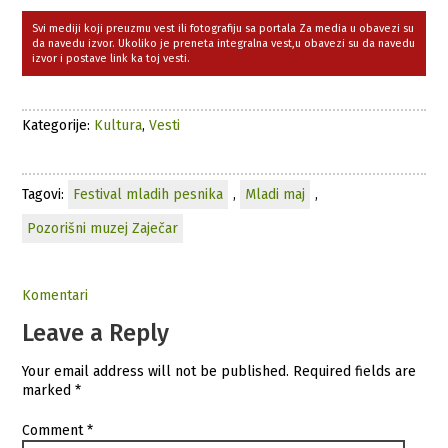
Svi mediji koji preuzmu vest ili fotografiju sa portala Za media u obavezi su
da navedu izvor. Ukoliko je preneta integralna vest,u obavezi su da navedu
izvor i postave link ka toj vesti.
Kategorije:
Kultura
,
Vesti
Tagovi:
Festival mladih pesnika
,
Mladi maj
,
Pozorišni muzej Zaječar
Komentari
Leave a Reply
Your email address will not be published.
Required fields are
marked
*
Comment
*