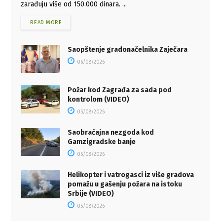
zarađuju više od 150.000 dinara. ...
READ MORE
Saopštenje gradonačelnika Zaječara
06/08/2026
Požar kod Zagrađa za sada pod
kontrolom (VIDEO)
05/08/2026
Saobraćajna nezgoda kod
Gamzigradske banje
05/08/2026
Helikopter i vatrogasci iz više gradova
pomažu u gašenju požara na istoku
Srbije (VIDEO)
05/08/2026