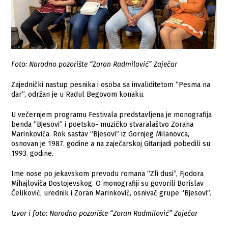
Foto: Narodno pozorište “Zoran Radmilović” Zaječar
Zajednički nastup pesnika i osoba sa invaliditetom “Pesma na
dar”, održan je u Radul Begovom konaku.
U večernjem programu Festivala predstavljena je monografija
benda “Bjesovi” i poetsko- muzičko stvaralaštvo Zorana
Marinkovića. Rok sastav “Bjesovi” iz Gornjeg Milanovca,
osnovan je 1987. godine a na zaječarskoj Gitarijadi pobedili su
1993. godine.
Ime nose po jekavskom prevodu romana “Zli dusi”, Fjodora
Mihajloviča Dostojevskog. O monografiji su govorili Borislav
Čeliković, urednik i Zoran Marinković, osnivač grupe “Bjesovi”.
Izvor i foto: Narodno pozorište “Zoran Radmilović” Zaječar