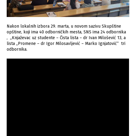
Nakon lokalnih izbora 29. marta, u novom sazivu Skupštine
opštine, koji ima 40 odborničkih mesta, SNS ima 24 odbornika
, „Knjaževac uz studente – Čista lista – dr Ivan Milošević 13, a
lista „Promene – dr Igor Milosavljević – Marko Ignjatović“ tri
odbornika.