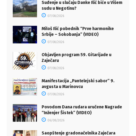
Suđenje u slučaju Danke Ilić biće u Višem
sudu u Negotinu?
07/08/2026
Miloš Ilić pobednik “Prve harmonike
Srbije – Sokobanja” (VIDEO)
07/08/2026
Objavljen program 59. Gitarijade u
Zaječaru
07/08/2026
Manifestacija „Pantelejski sabor” 9.
avgusta u Marinovcu
07/08/2026
Povodom Dana rudara uručene Nagrade
“Inženjer Šistek” (VIDEO)
06/08/2026
Saopštenje gradonačelnika Zaječara