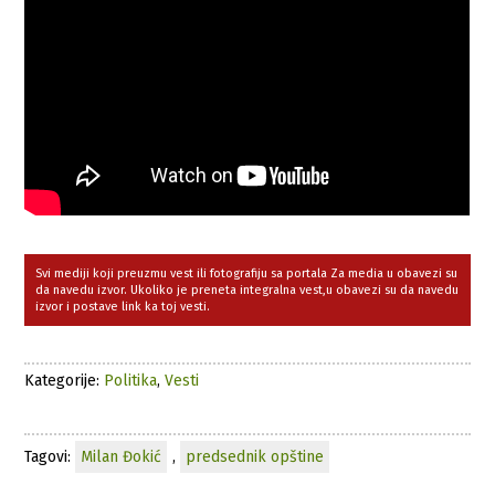
Svi mediji koji preuzmu vest ili fotografiju sa portala Za media u obavezi su
da navedu izvor. Ukoliko je preneta integralna vest,u obavezi su da navedu
izvor i postave link ka toj vesti.
Kategorije:
Politika
,
Vesti
Tagovi:
Milan Đokić
,
predsednik opštine