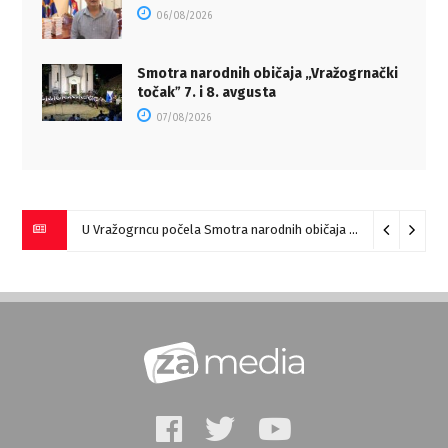
06/08/2026
Smotra narodnih običaja „Vražogrnački
točakˮ 7. i 8. avgusta
07/08/2026
U Vražogrncu počela Smotra narodnih običaja „Vražogrnački točak“