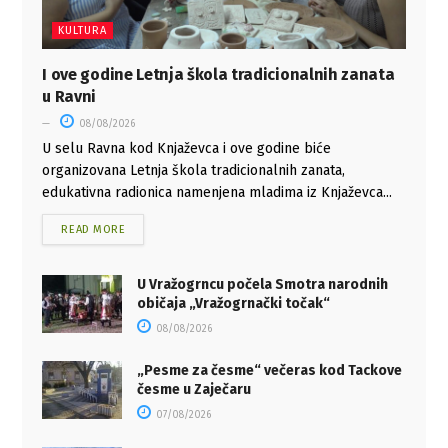
KULTURA
I ove godine Letnja škola tradicionalnih zanata
u Ravni
08/08/2026
U selu Ravna kod Knjaževca i ove godine biće
organizovana Letnja škola tradicionalnih zanata,
edukativna radionica namenjena mladima iz Knjaževca...
READ MORE
U Vražogrncu počela Smotra narodnih
običaja „Vražogrnački točak“
08/08/2026
„Pesme za česme“ večeras kod Tackove
česme u Zaječaru
07/08/2026