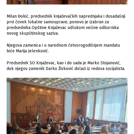
Milan Đokić, predsednik knjaževačkih naprednjaka i dosadašnji
prvi čovek lokalne samouprave, ponovo je izabran za
predsednika Opštine Knjaževac odlukom većine odbornika
novog skupštinskog saziva.
Njegova zamenica i u narednom četvorogodišnjem mandatu
biće Marija Jelenković.
Predsednik SO Knjaževac, kao i do sada je Marko Stojanović,
dok njegov zamenik Darko Živković dolazi iz redova socijalista.