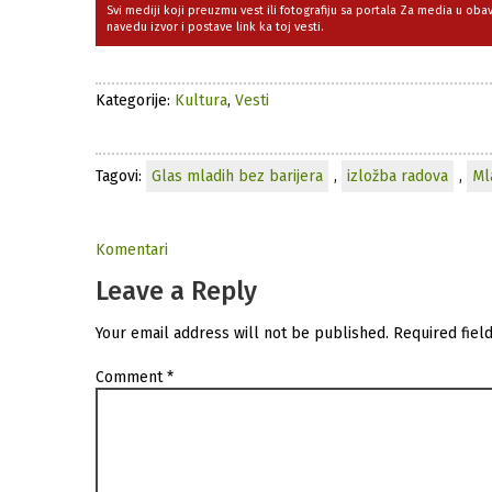
Svi mediji koji preuzmu vest ili fotografiju sa portala Za media u ob
navedu izvor i postave link ka toj vesti.
Kategorije:
Kultura
,
Vesti
Tagovi:
Glas mladih bez barijera
,
izložba radova
,
Ml
Komentari
Leave a Reply
Your email address will not be published.
Required fiel
Comment
*