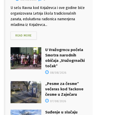
U selu Ravna kod Knjaževca i ove godine biće
organizovana Letnja škola tradicionalnih
zanata, edukativna radionica namenjena
mladima iz Knjaževca...
READ MORE
U Vražogrncu počela
Smotra narodnih
običaja „Vražogrnački
točak“
08/08/2026
„Pesme za česme“
večeras kod Tackove
česme u Zaječaru
07/08/2026
Suđenje u slučaju