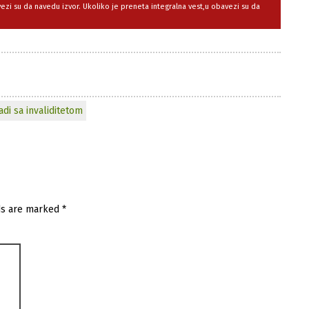
avezi su da navedu izvor. Ukoliko je preneta integralna vest,u obavezi su da
adi sa invaliditetom
ds are marked
*