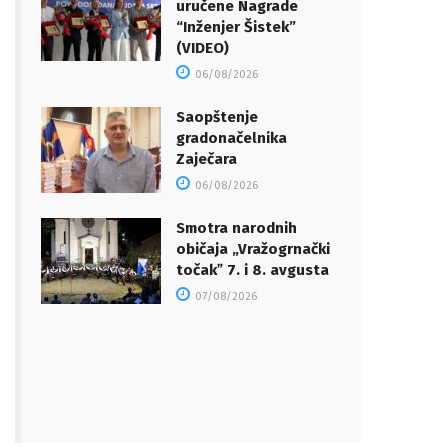
uručene Nagrade
“Inženjer Šistek”
(VIDEO)
06/08/2026
Saopštenje
gradonačelnika
Zaječara
06/08/2026
Smotra narodnih
običaja „Vražogrnački
točakˮ 7. i 8. avgusta
07/08/2026