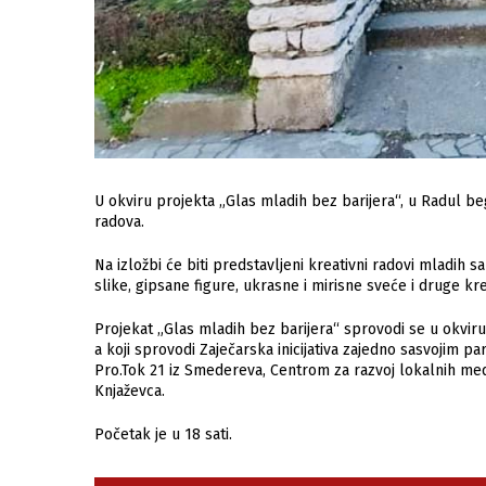
U okviru projekta „Glas mladih bez barijera“, u Radul 
radova.
Na izložbi će biti predstavljeni kreativni radovi mladih s
slike, gipsane figure, ukrasne i mirisne sveće i druge kr
Projekat „Glas mladih bez barijera“ sprovodi se u okviru
a koji sprovodi Zaječarska inicijativa zajedno sasvojim p
Pro.Tok 21 iz Smedereva, Centrom za razvoj lokalnih med
Knjaževca.
Početak je u 18 sati.