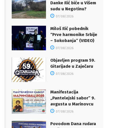
Danke Ilić biće u Višem
sudu u Negotinu?
07/08/2026
Miloš Ilić pobednik
“Prve harmonike Srbije
– Sokobanja” (VIDEO)
07/08/2026
Objavljen program 59.
Gitarijade u Zaječaru
07/08/2026
Manifestacija
„Pantelejski sabor” 9.
avgusta u Marinovcu
07/08/2026
Povodom Dana rudara