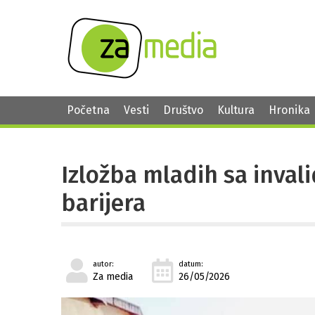
Početna
Vesti
Društvo
Kultura
Hronika
Izložba mladih sa inval
barijera
autor:
datum:
Za media
26/05/2026