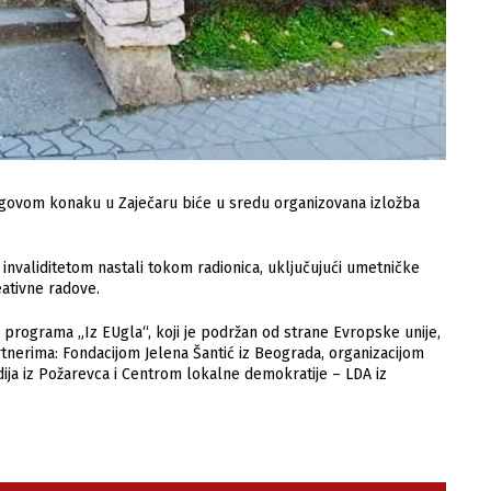
begovom konaku u Zaječaru biće u sredu organizovana izložba
a invaliditetom nastali tokom radionica, uključujući umetničke
eativne radove.
 programa „Iz EUgla“, koji je podržan od strane Evropske unije,
artnerima: Fondacijom Jelena Šantić iz Beograda, organizacijom
ija iz Požarevca i Centrom lokalne demokratije – LDA iz