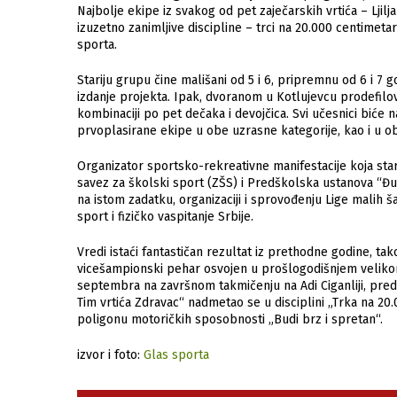
Najbolje ekipe iz svakog od pet zaječarskih vrtića – Ljil
izuzetno zanimljive discipline – trci na 20.000 centimet
sporta.
Stariju grupu čine mališani od 5 i 6, pripremnu od 6 i 7
izdanje projekta. Ipak, dvoranom u Kotlujevcu prodefilov
kombinaciji po pet dečaka i devojčica. Svi učesnici biće 
prvoplasirane ekipe u obe uzrasne kategorije, kao i u ob
Organizator sportsko-rekreativne manifestacije koja star
savez za školski sport (ZŠS) i Predškolska ustanova “Đuli
na istom zadatku, organizaciji i sprovođenju Lige malih 
sport i fizičko vaspitanje Srbije.
Vredi istaći fantastičan rezultat iz prethodne godine, ta
vicešampionski pehar osvojen u prošlogodišnjem veliko
septembra na završnom takmičenju na Adi Ciganliji, pred
Tim vrtića Zdravac“ nadmetao se u disciplini „Trka na 20.0
poligonu motoričkih sposobnosti „Budi brz i spretan“.
izvor i foto:
Glas sporta