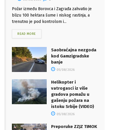
Požar između Borovca i Zagrađa zahvatio je
blizu 100 hektara šume i niskog rastinja, a
trenutno je pod kontrolom i...
READ MORE
Saobraćajna nezgoda
kod Gamzigradske
banje
05/08/2026
Helikopter i
vatrogasci iz više
gradova pomažu u
gašenju požara na
istoku Srbije (VIDEO)
05/08/2026
Preporuke ZZJZ TIMOK