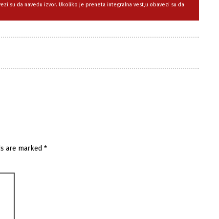
avezi su da navedu izvor. Ukoliko je preneta integralna vest,u obavezi su da
ds are marked
*