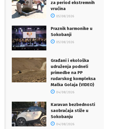
za period ekstremnih
vrućina
05/08/2026
Praznik harmonike u
Sokobanji
05/08/2026
Građani i ekološka
udruženja podneli
primedbe na PP
rudarskog kompleksa
Malka Golaja (VIDEO)
04/08/2026
Karavan bezbednosti
saobraćaja stiže u
Sokobanju
04/08/2026