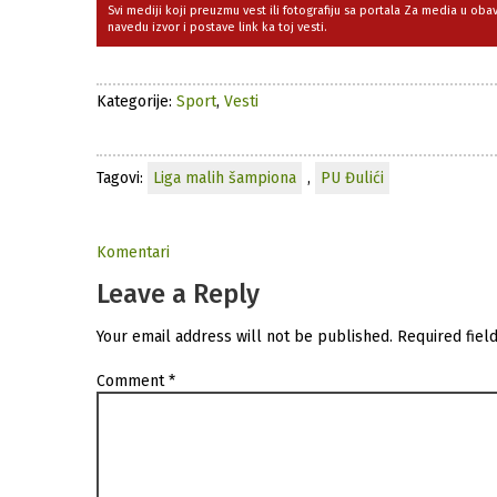
Svi mediji koji preuzmu vest ili fotografiju sa portala Za media u ob
navedu izvor i postave link ka toj vesti.
Kategorije:
Sport
,
Vesti
Tagovi:
Liga malih šampiona
,
PU Đulići
Komentari
Leave a Reply
Your email address will not be published.
Required fiel
Comment
*