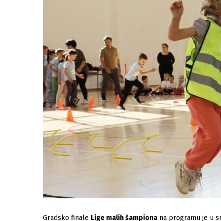
Gradsko finale
Lige malih šampiona
na programu je u sr