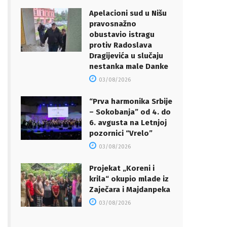
Apelacioni sud u Nišu
pravosnažno
obustavio istragu
protiv Radoslava
Dragijevića u slučaju
nestanka male Danke
03/08/2026
“Prva harmonika Srbije
– Sokobanja” od 4. do
6. avgusta na Letnjoj
pozornici “Vrelo”
03/08/2026
Projekat „Koreni i
krila“ okupio mlade iz
Zaječara i Majdanpeka
03/08/2026