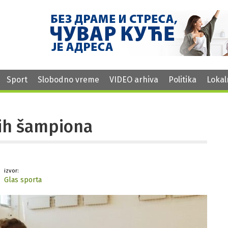
Sport
Slobodno vreme
VIDEO arhiva
Politika
Lokal
lih šampiona
izvor:
Glas sporta