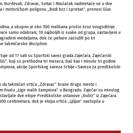
jan, Đurđevak, Zdravac, Svitac i Maslačak nadmetaće se u dve
ara i motoričkom poligonu „Budi brz i spretan“, prenosi Glas
 godina, a ukupno je oko 300 mališana prošlo kroz ovogodišnje
aće samo odabrani, 10 najboljih iz svake od grupa, sastavljeni u
nagrađeni medaljama, dok će pehare zaslužiti po tri
e takmičarske discipline.
tuje od 17 sati su Sportski savez grada Zaječara, Zaječarski
ći”, koji su prethodna tri meseca, baš kao i minule tri godine
šampiona, akcije Sportskog saveza Srbije i Saveza za predškolski
ko da takmičari vrtića „Zdravac“ brane drugo mesto i
m finalu „Lige malih šampiona“ u Beogradu. Zaječar su minulog
stavljale dve ekipe Predškolske ustanove „Đulići“ iz Zaječara.
00 centimetara, dok je ekipa vrtića „Ljiljan“ nastupila u