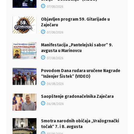
07/08/2026
Objavljen program 59. Gitarijade u
Zaječaru
07/08/2026
Manifestacija „Pantelejski sabor” 9.
avgusta u Marinovcu
07/08/2026
Povodom Dana rudara uručene Nagrade
“Inženjer Šistek” (VIDEO)
06/08/2026
Saopštenje gradonačelnika Zaječara
06/08/2026
Smotra narodnih običaja „Vražogrnački
točakˮ 7. i 8. avgusta