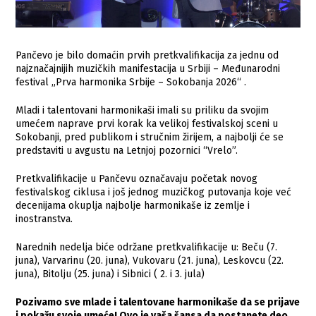
Pančevo je bilo domaćin prvih pretkvalifikacija za jednu od
najznačajnijih muzičkih manifestacija u Srbiji – Međunarodni
festival „Prva harmonika Srbije – Sokobanja 2026“ .
Mladi i talentovani harmonikaši imali su priliku da svojim
umećem naprave prvi korak ka velikoj festivalskoj sceni u
Sokobanji, pred publikom i stručnim žirijem, a najbolji će se
predstaviti u avgustu na Letnjoj pozornici “Vrelo”.
Pretkvalifikacije u Pančevu označavaju početak novog
festivalskog ciklusa i još jednog muzičkog putovanja koje već
decenijama okuplja najbolje harmonikaše iz zemlje i
inostranstva.
Narednih nedelja biće održane pretkvalifikacije u: Beču (7.
juna), Varvarinu (20. juna), Vukovaru (21. juna), Leskovcu (22.
juna), Bitolju (25. juna) i Sibnici ( 2. i 3. jula)
Pozivamo sve mlade i talentovane harmonikaše da se prijave
i pokažu svoje umeće! Ovo je vaša šansa da postanete deo