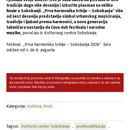
tradicije duge više decenija i izborite plasman na veliko
finale u Sokobanji. „Prva harmonika Srbije – Sokobanja“ više
od šest decenija predstavlja simbol vrhunskog muziciranja,
tradicije i ljubavi prema harmonici, a nova generacija
takmičara nastavlja da čuva duh festivala i narodne
muzike,
poručuju iz Kulturnog centra Sokobanja.
Festival „Prva harmonika Srbije – Sokobanja 2026“ biće
održan od 4. do 6. avgusta.
Svi mediji koji preuzmu vest ili fotografiju sa portala Za media u obavezi su
da navedu izvor. Ukoliko je preneta integralna vest,u obavezi su da navedu
izvor i postave link ka toj vesti.
Kategorije:
Kultura
,
Vesti
Tagovi:
Kulturni centar Sokobanja
,
pretkvalifikacije
,