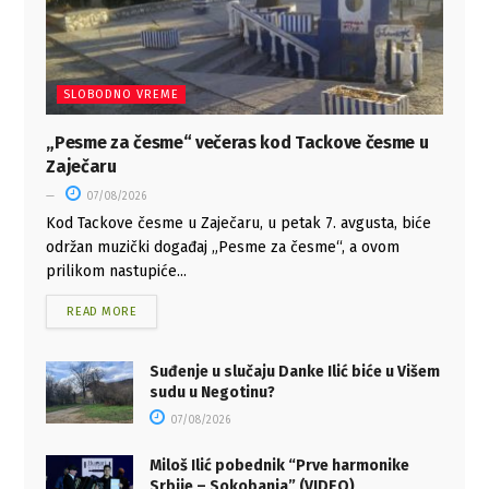
SLOBODNO VREME
„Pesme za česme“ večeras kod Tackove česme u
Zaječaru
07/08/2026
Kod Tackove česme u Zaječaru, u petak 7. avgusta, biće
održan muzički događaj „Pesme za česme“, a ovom
prilikom nastupiće...
READ MORE
Suđenje u slučaju Danke Ilić biće u Višem
sudu u Negotinu?
07/08/2026
Miloš Ilić pobednik “Prve harmonike
Srbije – Sokobanja” (VIDEO)