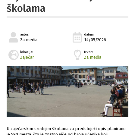
školama
autor:
datum:
Za media
14/05/2026
lokacija:
izvor:
Zaječar
Za media
U zaječarskim srednjim školama za predstojeći upis planirano
je 590 mesta, što je znatno više od broja učenika koji