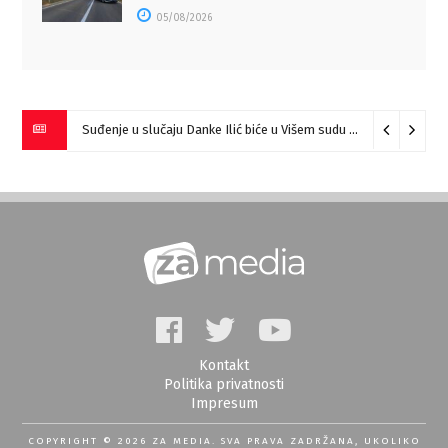
05/08/2026
Suđenje u slučaju Danke Ilić biće u Višem sudu u Negotinu?
07
Kontakt
Politika privatnosti
Impresum
COPYRIGHT © 2026 ZA MEDIA. SVA PRAVA ZADRŽANA, UKOLIKO