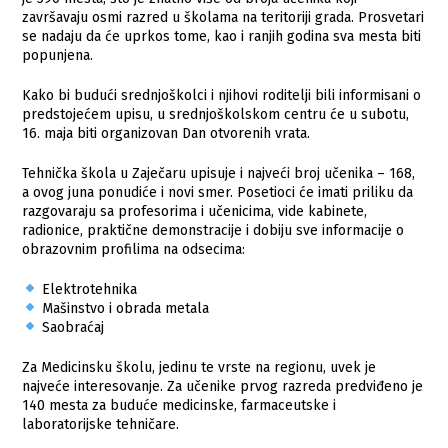
završavaju osmi razred u školama na teritoriji grada. Prosvetari
se nadaju da će uprkos tome, kao i ranjih godina sva mesta biti
popunjena.
Kako bi budući srednjoškolci i njihovi roditelji bili informisani o
predstojećem upisu, u srednjoškolskom centru će u subotu,
16. maja biti organizovan Dan otvorenih vrata.
Tehnička škola u Zaječaru upisuje i najveći broj učenika – 168,
a ovog juna ponudiće i novi smer. Posetioci će imati priliku da
razgovaraju sa profesorima i učenicima, vide kabinete,
radionice, praktične demonstracije i dobiju sve informacije o
obrazovnim profilima na odsecima:
Elektrotehnika
Mašinstvo i obrada metala
Saobraćaj
Za Medicinsku školu, jedinu te vrste na regionu, uvek je
najveće interesovanje. Za učenike prvog razreda predviđeno je
140 mesta za buduće medicinske, farmaceutske i
laboratorijske tehničare.