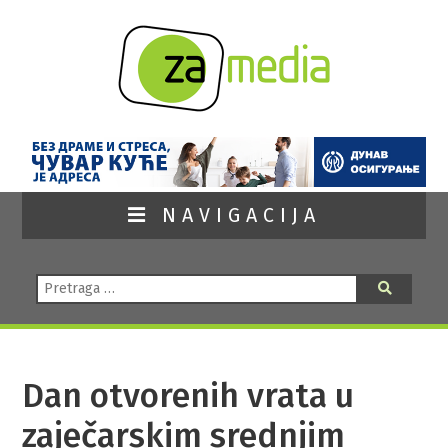
NAVIGACIJA
Pretraga:
Pretraga
Dan otvorenih vrata u
zaječarskim srednjim