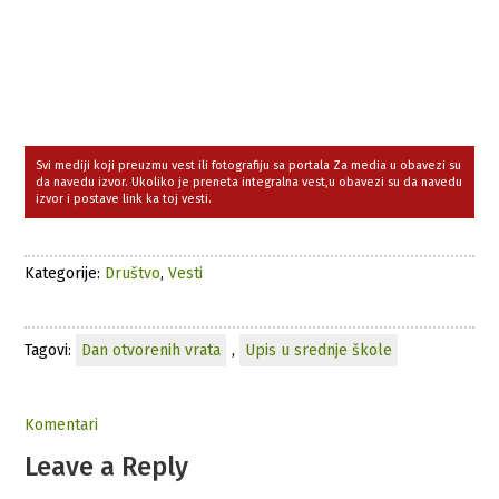
Svi mediji koji preuzmu vest ili fotografiju sa portala Za media u obavezi su
da navedu izvor. Ukoliko je preneta integralna vest,u obavezi su da navedu
izvor i postave link ka toj vesti.
Kategorije:
Društvo
,
Vesti
Tagovi:
Dan otvorenih vrata
,
Upis u srednje škole
Komentari
Leave a Reply