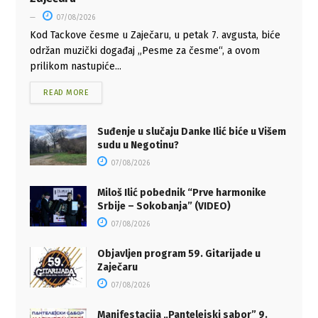
07/08/2026
Kod Tackove česme u Zaječaru, u petak 7. avgusta, biće
održan muzički događaj „Pesme za česme“, a ovom
prilikom nastupiće...
READ MORE
Suđenje u slučaju Danke Ilić biće u Višem
sudu u Negotinu?
07/08/2026
Miloš Ilić pobednik “Prve harmonike
Srbije – Sokobanja” (VIDEO)
07/08/2026
Objavljen program 59. Gitarijade u
Zaječaru
07/08/2026
Manifestacija „Pantelejski sabor” 9.