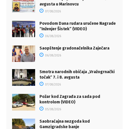
avgusta u Marinovcu
07/08/2026
Povodom Dana rudara uručene Nagrade
“Inženjer Šistek” (VIDEO)
06/08/2026
Saopštenje gradonačelnika Zaječara
06/08/2026
Smotra narodnih običaja „Vražogrnački
točakˮ 7. i 8. avgusta
07/08/2026
Požar kod Zagrađa za sada pod
kontrolom (VIDEO)
05/08/2026
Saobraćajna nezgoda kod
Gamzigradske banje