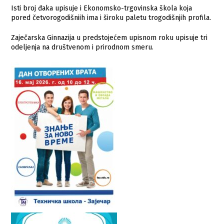
Isti broj đaka upisuje i Ekonomsko-trgovinska škola koja
pored četvorogodišniih ima i široku paletu trogodišnjih profila.
Zaječarska Ginnazija u predstojećem upisnom roku upisuje tri
odeljenja na društvenom i prirodnom smeru.