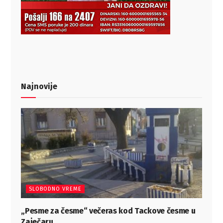
Najnovije
SLOBODNO VREME
„Pesme za česme“ večeras kod Tackove česme u
Zaječaru