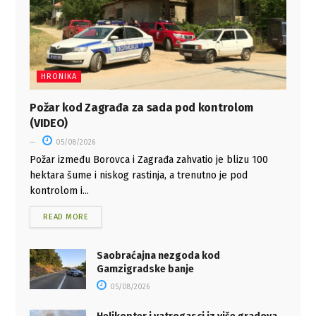
HRONIKA
Požar kod Zagrađa za sada pod kontrolom
(VIDEO)
05/08/2026
Požar između Borovca i Zagrađa zahvatio je blizu 100
hektara šume i niskog rastinja, a trenutno je pod
kontrolom i...
READ MORE
Saobraćajna nezgoda kod
Gamzigradske banje
05/08/2026