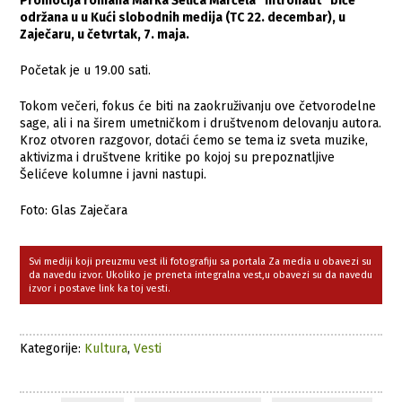
Promocija romana Marka Šelića Marčela “Intronaut” biće
održana u u Kući slobodnih medija (TC 22. decembar), u
Zaječaru, u četvrtak, 7. maja.
Početak je u 19.00 sati.
Tokom večeri, fokus će biti na zaokruživanju ove četvorodelne
sage, ali i na širem umetničkom i društvenom delovanju autora.
Kroz otvoren razgovor, dotaći ćemo se tema iz sveta muzike,
aktivizma i društvene kritike po kojoj su prepoznatljive
Šelićeve kolumne i javni nastupi.
Foto: Glas Zaječara
Svi mediji koji preuzmu vest ili fotografiju sa portala Za media u obavezi su
da navedu izvor. Ukoliko je preneta integralna vest,u obavezi su da navedu
izvor i postave link ka toj vesti.
Kategorije:
Kultura
,
Vesti