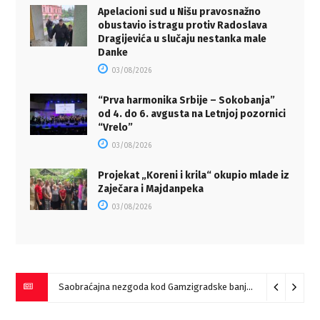
Apelacioni sud u Nišu pravosnažno
obustavio istragu protiv Radoslava
Dragijevića u slučaju nestanka male
Danke
03/08/2026
“Prva harmonika Srbije – Sokobanja”
od 4. do 6. avgusta na Letnjoj pozornici
“Vrelo”
03/08/2026
Projekat „Koreni i krila“ okupio mlade iz
Zaječara i Majdanpeka
03/08/2026
Saobraćajna nezgoda kod Gamzigradske banje
05/08/2026