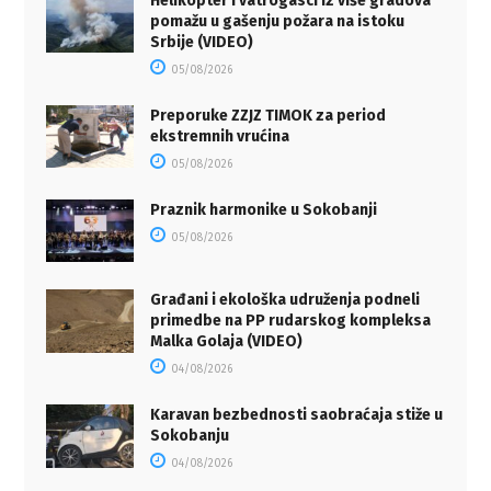
Helikopter i vatrogasci iz više gradova
pomažu u gašenju požara na istoku
Srbije (VIDEO)
05/08/2026
Preporuke ZZJZ TIMOK za period
ekstremnih vrućina
05/08/2026
Praznik harmonike u Sokobanji
05/08/2026
Građani i ekološka udruženja podneli
primedbe na PP rudarskog kompleksa
Malka Golaja (VIDEO)
04/08/2026
Karavan bezbednosti saobraćaja stiže u
Sokobanju
04/08/2026