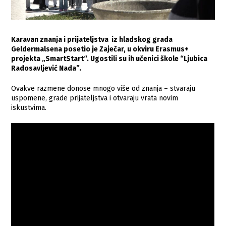
Karavan znanja i prijateljstva iz hladskog grada
Geldermalsena posetio je Zaječar, u okviru Erasmus+
projekta „SmartStart“. Ugostili su ih učenici škole “Ljubica
Radosavljević Nada”.
Ovakve razmene donose mnogo više od znanja – stvaraju
uspomene, grade prijateljstva i otvaraju vrata novim
iskustvima.