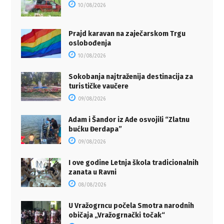
10/08/2026
Prajd karavan na zaječarskom Trgu
oslobođenja
10/08/2026
Sokobanja najtraženija destinacija za
turističke vaučere
09/08/2026
Adam i Šandor iz Ade osvojili “Zlatnu
bućku Đerdapa”
09/08/2026
I ove godine Letnja škola tradicionalnih
zanata u Ravni
08/08/2026
U Vražogrncu počela Smotra narodnih
običaja „Vražogrnački točak“