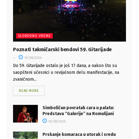
SLOBODNO VREME
Poznati takmičarski bendovi 59. Gitarijade
10/08/2026
Do 59. Gitarijade ostalo je još 17 dana, a nakon što su
saopšteni učesnici u revijalnom delu manifestacije, na
zvaničnom...
READ MORE
Simboličan povratak cara u palatu:
Predstava “Galerije” na Romulijani
10/08/2026
Prskanje komaraca u utorak i sredu