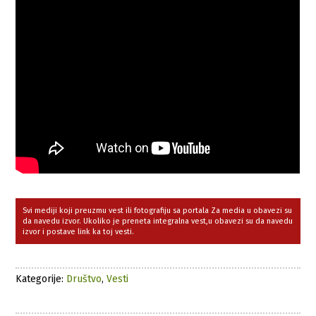
Svi mediji koji preuzmu vest ili fotografiju sa portala Za media u obavezi su
da navedu izvor. Ukoliko je preneta integralna vest,u obavezi su da navedu
izvor i postave link ka toj vesti.
Kategorije:
Društvo
,
Vesti