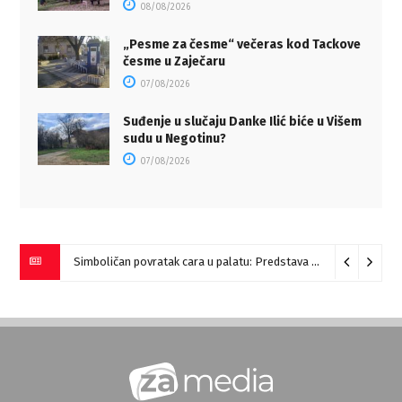
08/08/2026
„Pesme za česme“ večeras kod Tackove
česme u Zaječaru
07/08/2026
Suđenje u slučaju Danke Ilić biće u Višem
sudu u Negotinu?
07/08/2026
Simboličan povratak cara u palatu: Predstava “Galerije” na Romulijani