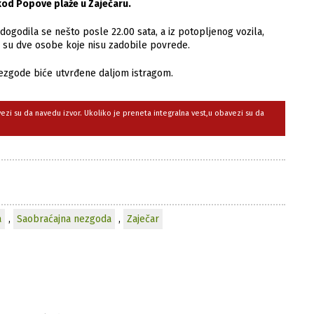
 kod Popove plaže u Zaječaru.
godila se nešto posle 22.00 sata, a iz potopljenog vozila,
 su dve osobe koje nisu zadobile povrede.
 nezgode biće utvrđene daljom istragom.
avezi su da navedu izvor. Ukoliko je preneta integralna vest,u obavezi su da
a
,
Saobraćajna nezgoda
,
Zaječar