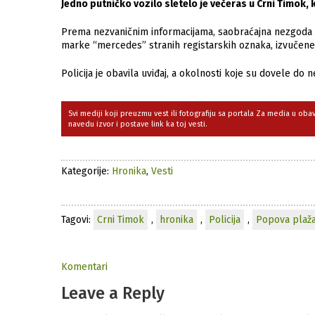
Jedno putničko vozilo sletelo je večeras u Crni Timok,
Prema nezvaničnim informacijama, saobraćajna nezgoda do
marke “mercedes” stranih registarskih oznaka, izvučene
Policija je obavila uviđaj, a okolnosti koje su dovele do
Svi mediji koji preuzmu vest ili fotografiju sa portala Za media u ob
navedu izvor i postave link ka toj vesti.
Kategorije:
Hronika
,
Vesti
Tagovi:
Crni Timok
,
hronika
,
Policija
,
Popova plaž
Komentari
Leave a Reply