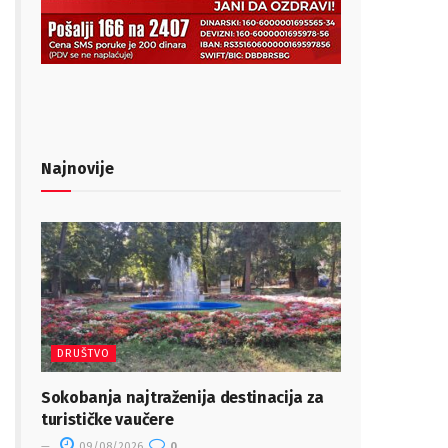
Najnovije
DRUŠTVO
Sokobanja najtraženija destinacija za
turističke vaučere
09/08/2026
0