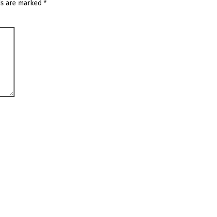
ds are marked
*