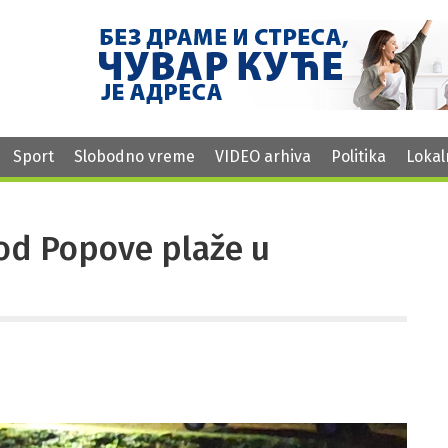
Sport
Slobodno vreme
VIDEO arhiva
Politika
Lokal
od Popove plaže u