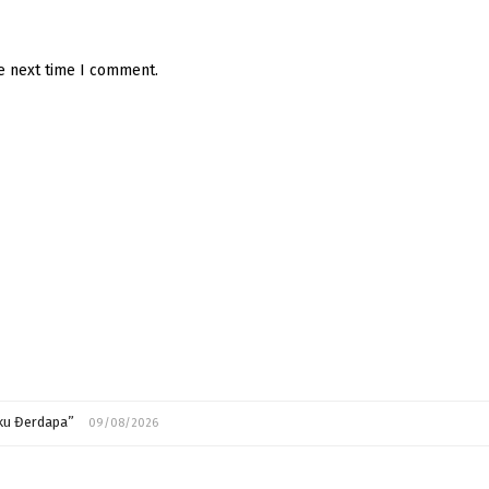
he next time I comment.
ćku Đerdapa”
09/08/2026