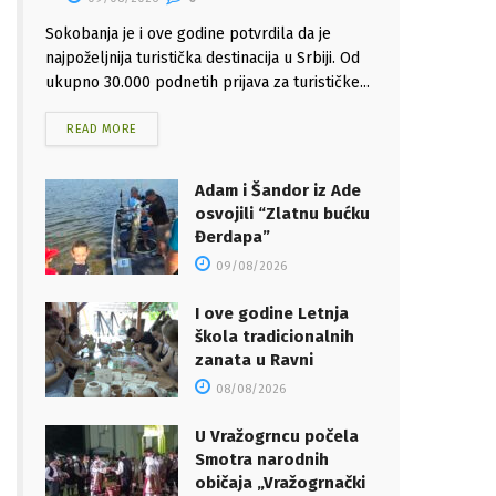
Sokobanja je i ove godine potvrdila da je
najpoželjnija turistička destinacija u Srbiji. Od
ukupno 30.000 podnetih prijava za turističke...
READ MORE
Adam i Šandor iz Ade
osvojili “Zlatnu bućku
Đerdapa”
09/08/2026
I ove godine Letnja
škola tradicionalnih
zanata u Ravni
08/08/2026
U Vražogrncu počela
Smotra narodnih
običaja „Vražogrnački