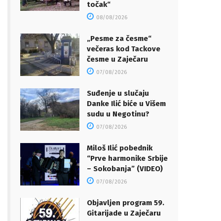
točak“
08/08/2026
„Pesme za česme“
večeras kod Tackove
česme u Zaječaru
07/08/2026
Suđenje u slučaju
Danke Ilić biće u Višem
sudu u Negotinu?
07/08/2026
Miloš Ilić pobednik
“Prve harmonike Srbije
– Sokobanja” (VIDEO)
07/08/2026
Objavljen program 59.
Gitarijade u Zaječaru