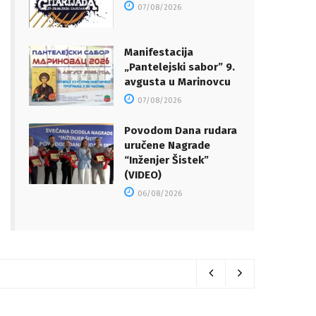
07/08/2026
Manifestacija
„Pantelejski sabor” 9.
avgusta u Marinovcu
07/08/2026
Povodom Dana rudara
uručene Nagrade
“Inženjer Šistek”
(VIDEO)
06/08/2026