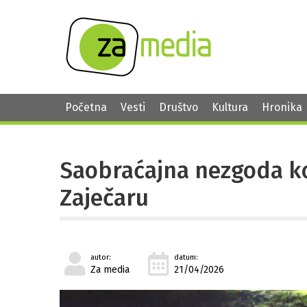
Početna
Vesti
Društvo
Kultura
Hronika
Saobraćajna nezgoda k
Zaječaru
autor:
datum:
Za media
21/04/2026