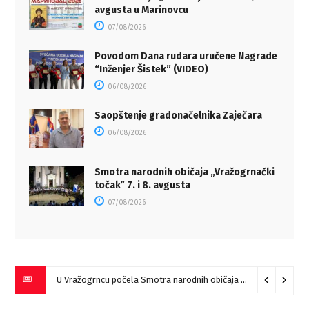
avgusta u Marinovcu
07/08/2026
Povodom Dana rudara uručene Nagrade
“Inženjer Šistek” (VIDEO)
06/08/2026
Saopštenje gradonačelnika Zaječara
06/08/2026
Smotra narodnih običaja „Vražogrnački
točakˮ 7. i 8. avgusta
07/08/2026
U Vražogrncu počela Smotra narodnih običaja „Vražogrnački točak“