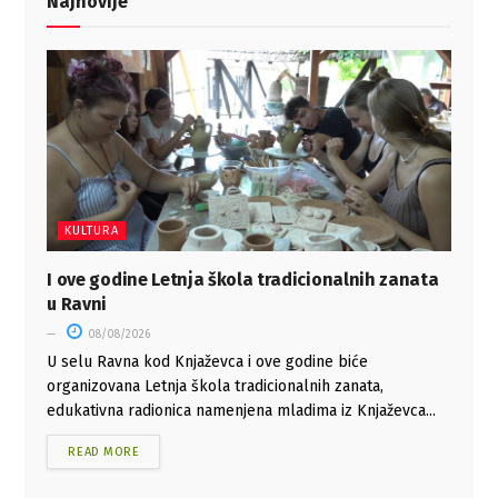
Najnovije
KULTURA
I ove godine Letnja škola tradicionalnih zanata
u Ravni
08/08/2026
U selu Ravna kod Knjaževca i ove godine biće
organizovana Letnja škola tradicionalnih zanata,
edukativna radionica namenjena mladima iz Knjaževca...
READ MORE