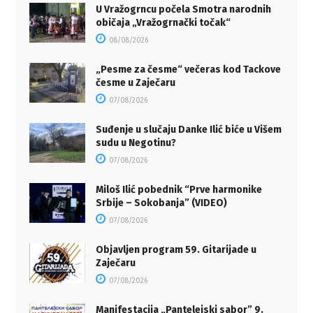
U Vražogrncu počela Smotra narodnih
običaja „Vražogrnački točak“
08/08/2026
„Pesme za česme“ večeras kod Tackove
česme u Zaječaru
07/08/2026
Suđenje u slučaju Danke Ilić biće u Višem
sudu u Negotinu?
07/08/2026
Miloš Ilić pobednik “Prve harmonike
Srbije – Sokobanja” (VIDEO)
07/08/2026
Objavljen program 59. Gitarijade u
Zaječaru
07/08/2026
Manifestacija „Pantelejski sabor” 9.