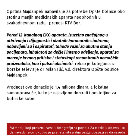
Opština Majdanpek nabavila je za potrebe Opšte bolnice oko
stotinu manjih medicinskih aparata neophodnih u
svakodnevnom radu, prenosi RTV Bor.
Pored 12-kanalnog EKG aparata, izuzetno značajnog u
otkrivanju i dijagnostici akutnih koronarnih sindroma,
nabavljeni su i aspiratori, takođe važni za akutna stanja
pacijenata, inhalatori za dečje i interno odeljenje, aparati za
merenje krvnog pritiska i stetoskopi renomiranih nemačkih
proizvođača, kao i pulsni oksimetri
, rekao je kolegama iz
borske televizije dr Milan Ilić, v.d. direktora Opšte bolnice
Majdanpek.
Vrednost ove donacije je 1,4 miliona dinara, a lokalna
samouprava će, kako je najavljeno donirati i posteljine za
bolničke sobe.
Svi mediji koji preuzmu vest ili fotografiju sa portala Za media u obavezi su
da navedu izvor. Ukoliko je preneta integralna vest,u obavezi su da navedu