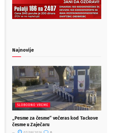
Najnovije
SLOBODNO VREME
„Pesme za česme“ večeras kod Tackove
česme u Zaječaru
07/08/2026
0