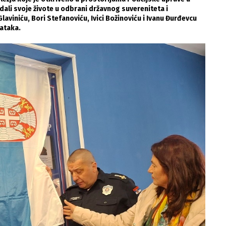
dali svoje živote u odbrani državnog suvereniteta i
laviniću, Bori Stefanoviću, Ivici Božinoviću i Ivanu Đurđevcu
dataka.