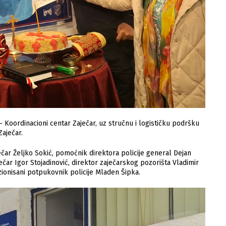
– Koordinacioni centar Zaječar, uz stručnu i logističku podršku
Zaječar.
čar Željko Sokić, pomoćnik direktora policije general Dejan
ečar Igor Stojadinović, direktor zaječarskog pozorišta Vladimir
zionisani potpukovnik policije Mladen Šipka.