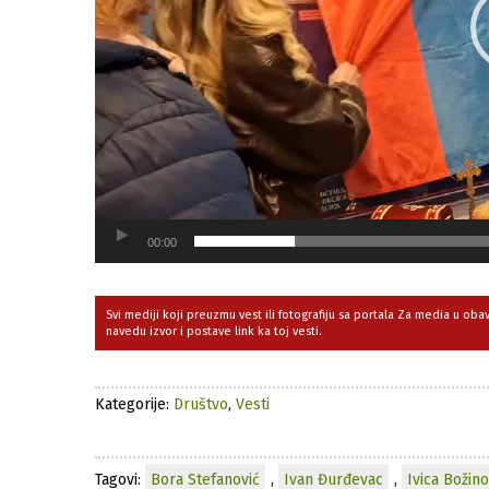
00:00
Svi mediji koji preuzmu vest ili fotografiju sa portala Za media u ob
navedu izvor i postave link ka toj vesti.
Kategorije:
Društvo
,
Vesti
Tagovi:
Bora Stefanović
,
Ivan Đurđevac
,
Ivica Božino