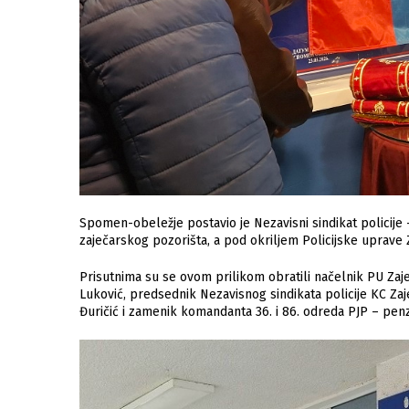
Spomen-obeležje postavio je Nezavisni sindikat policije 
zaječarskog pozorišta, a pod okriljem Policijske uprave 
Prisutnima su se ovom prilikom obratili načelnik PU Zaje
Luković, predsednik Nezavisnog sindikata policije KC Zaj
Đuričić i zamenik komandanta 36. i 86. odreda PJP – pen