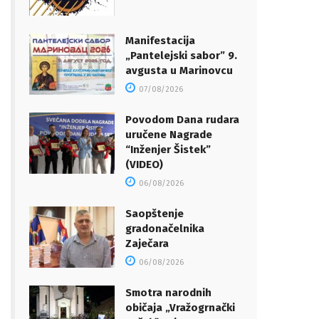
Manifestacija
„Pantelejski sabor” 9.
avgusta u Marinovcu
07/08/2026
Povodom Dana rudara
uručene Nagrade
“Inženjer Šistek”
(VIDEO)
06/08/2026
Saopštenje
gradonačelnika
Zaječara
06/08/2026
Smotra narodnih
običaja „Vražogrnački