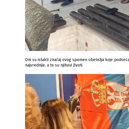
Oni su istakli značaj ovog spomen obeležja koje podseća
najvrednije, a to su njihovi životi.
Video
Player