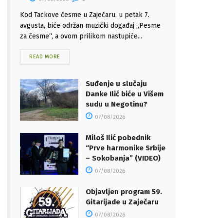
Kod Tackove česme u Zaječaru, u petak 7.
avgusta, biće održan muzički događaj „Pesme
za česme“, a ovom prilikom nastupiće...
READ MORE
Suđenje u slučaju
Danke Ilić biće u Višem
sudu u Negotinu?
07/08/2026
Miloš Ilić pobednik
“Prve harmonike Srbije
– Sokobanja” (VIDEO)
07/08/2026
Objavljen program 59.
Gitarijade u Zaječaru
07/08/2026