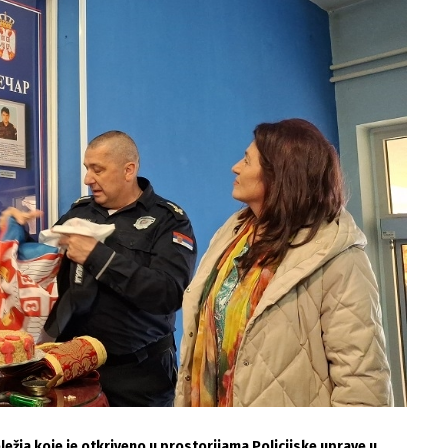
ležja koje je otkriveno u prostorijama Policijske uprave u