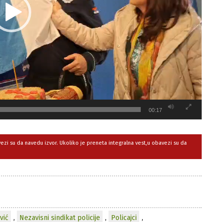
00:17
avezi su da navedu izvor. Ukoliko je preneta integralna vest,u obavezi su da
vić
,
Nezavisni sindikat policije
,
Policajci
,