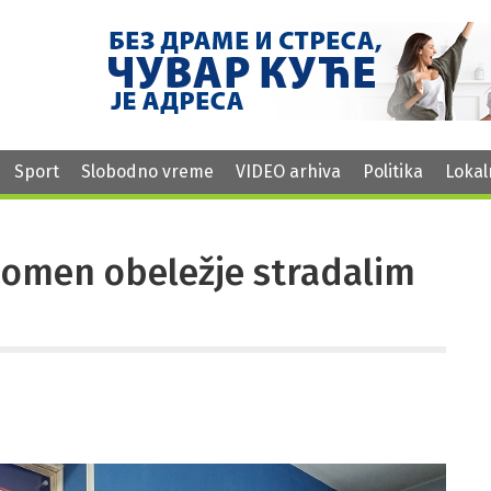
Sport
Slobodno vreme
VIDEO arhiva
Politika
Lokal
pomen obeležje stradalim