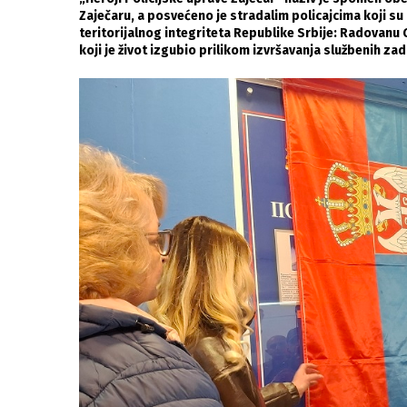
Zaječaru, a posvećeno je stradalim policajcima koji su 
teritorijalnog integriteta Republike Srbije: Radovanu G
koji je život izgubio prilikom izvršavanja službenih za