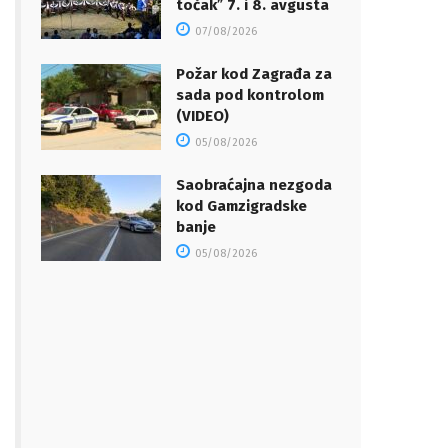
točakˮ 7. i 8. avgusta
07/08/2026
Požar kod Zagrađa za
sada pod kontrolom
(VIDEO)
05/08/2026
Saobraćajna nezgoda
kod Gamzigradske
banje
05/08/2026