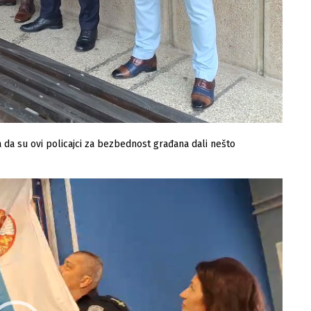
 da su ovi policajci za bezbednost građana dali nešto