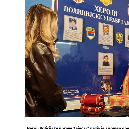
„Heroji Policijske uprave Zaječar“ naziv je spomen obe