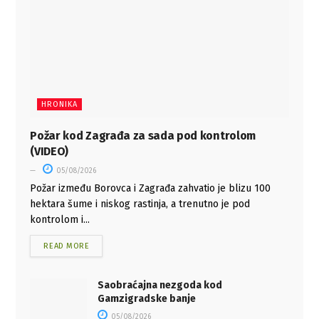
HRONIKA
Požar kod Zagrađa za sada pod kontrolom
(VIDEO)
05/08/2026
Požar između Borovca i Zagrađa zahvatio je blizu 100
hektara šume i niskog rastinja, a trenutno je pod
kontrolom i...
READ MORE
Saobraćajna nezgoda kod
Gamzigradske banje
05/08/2026