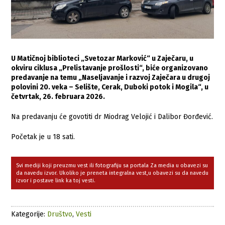
U Matičnoj biblioteci „Svetozar Marković“ u Zaječaru, u
okviru ciklusa „Prelistavanje prošlosti“, biće organizovano
predavanje na temu „Naseljavanje i razvoj Zaječara u drugoj
polovini 20. veka – Selište, Cerak, Duboki potok i Mogila“, u
četvrtak, 26. februara 2026.
Na predavanju će govotiti dr Miodrag Velojić i Dalibor Đorđević.
Početak je u 18 sati.
Svi mediji koji preuzmu vest ili fotografiju sa portala Za media u obavezi su
da navedu izvor. Ukoliko je preneta integralna vest,u obavezi su da navedu
izvor i postave link ka toj vesti.
Kategorije:
Društvo
,
Vesti