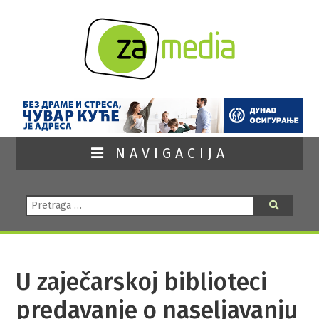
NAVIGACIJA
Pretraga:
Pretraga
U zaječarskoj biblioteci
predavanje o naseljavanju