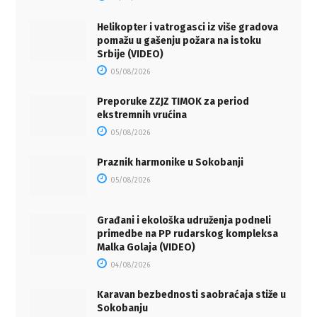
Helikopter i vatrogasci iz više gradova
pomažu u gašenju požara na istoku
Srbije (VIDEO)
05/08/2026
Preporuke ZZJZ TIMOK za period
ekstremnih vrućina
05/08/2026
Praznik harmonike u Sokobanji
05/08/2026
Građani i ekološka udruženja podneli
primedbe na PP rudarskog kompleksa
Malka Golaja (VIDEO)
04/08/2026
Karavan bezbednosti saobraćaja stiže u
Sokobanju