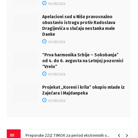
04/08/2026
Apelacioni sud u Nišu pravosnažno
obustavio istragu protiv Radoslava
Dragijevića u slučaju nestanka male
Danke
03/08/2026
“Prva harmonika Srbije – Sokobanja”
od 4. do 6. avgusta na Letnjoj pozornici
“Vrelo”
03/08/2026
Projekat „Koreni i krila“ okupio mlade iz
Zaječara i Majdanpeka
03/08/2026
Preporuke ZZJZ TIMOK za period ekstremnih vrućina
05/08/20