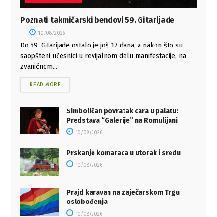
Poznati takmičarski bendovi 59. Gitarijade
10/08/2026
Do 59. Gitarijade ostalo je još 17 dana, a nakon što su
saopšteni učesnici u revijalnom delu manifestacije, na
zvaničnom...
READ MORE
Simboličan povratak cara u palatu:
Predstava “Galerije” na Romulijani
10/08/2026
Prskanje komaraca u utorak i sredu
10/08/2026
Prajd karavan na zaječarskom Trgu
oslobođenja
10/08/2026