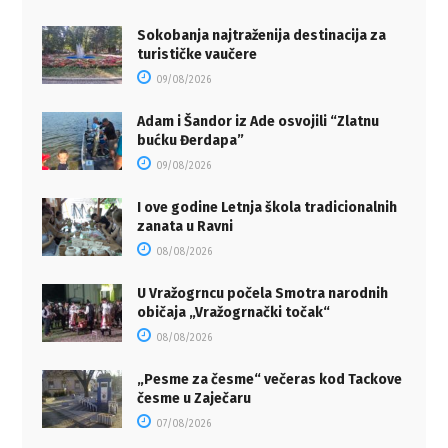
Sokobanja najtraženija destinacija za
turističke vaučere
09/08/2026
Adam i Šandor iz Ade osvojili “Zlatnu
bućku Đerdapa”
09/08/2026
I ove godine Letnja škola tradicionalnih
zanata u Ravni
08/08/2026
U Vražogrncu počela Smotra narodnih
običaja „Vražogrnački točak“
08/08/2026
„Pesme za česme“ večeras kod Tackove
česme u Zaječaru
07/08/2026