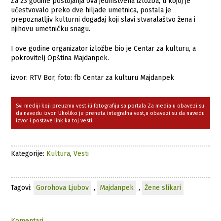
Za 23 godine postojanja ova jedinstvena izložba, u kojoj je
učestvovalo preko dve hiljade umetnica, postala je
prepoznatljiv kulturni događaj koji slavi stvaralaštvo žena i
njihovu umetničku snagu.
I ove godine organizator izložbe bio je Centar za kulturu, a
pokrovitelj Opština Majdanpek.
izvor: RTV Bor, foto: fb Centar za kulturu Majdanpek
Svi mediji koji preuzmu vest ili fotografiju sa portala Za media u obavezi su
da navedu izvor. Ukoliko je preneta integralna vest,u obavezi su da navedu
izvor i postave link ka toj vesti.
Kategorije:
Kultura
,
Vesti
Tagovi:
Gorohova Ljubov
,
Majdanpek
,
Žene slikari
Komentari