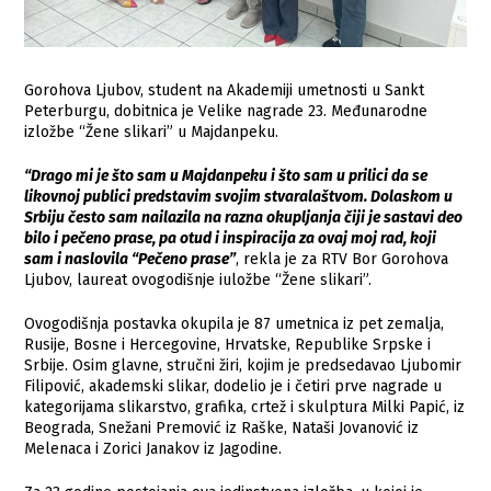
Gorohova Ljubov, student na Akademiji umetnosti u Sankt
Peterburgu, dobitnica je Velike nagrade 23. Međunarodne
izložbe “Žene slikari” u Majdanpeku.
“Drago mi je što sam u Majdanpeku i što sam u prilici da se
likovnoj publici predstavim svojim stvaralaštvom. Dolaskom u
Srbiju često sam nailazila na razna okupljanja čiji je sastavi deo
bilo i pečeno prase, pa otud i inspiracija za ovaj moj rad, koji
sam i naslovila “Pečeno prase”
, rekla je za RTV Bor Gorohova
Ljubov, laureat ovogodišnje iuložbe “Žene slikari”.
Ovogodišnja postavka okupila je 87 umetnica iz pet zemalja,
Rusije, Bosne i Hercegovine, Hrvatske, Republike Srpske i
Srbije. Osim glavne, stručni žiri, kojim je predsedavao Ljubomir
Filipović, akademski slikar, dodelio je i četiri prve nagrade u
kategorijama slikarstvo, grafika, crtež i skulptura Milki Papić, iz
Beograda, Snežani Premović iz Raške, Nataši Jovanović iz
Melenaca i Zorici Janakov iz Jagodine.