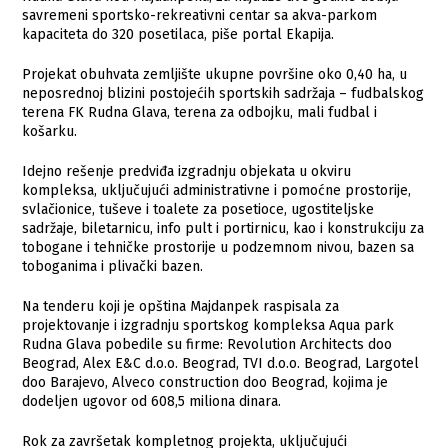
savremeni sportsko-rekreativni centar sa akva-parkom
kapaciteta do 320 posetilaca, piše portal Ekapija.
Projekat obuhvata zemljište ukupne površine oko 0,40 ha, u
neposrednoj blizini postojećih sportskih sadržaja – fudbalskog
terena FK Rudna Glava, terena za odbojku, mali fudbal i
košarku.
Idejno rešenje predviđa izgradnju objekata u okviru
kompleksa, uključujući administrativne i pomoćne prostorije,
svlačionice, tuševe i toalete za posetioce, ugostiteljske
sadržaje, biletarnicu, info pult i portirnicu, kao i konstrukciju za
tobogane i tehničke prostorije u podzemnom nivou, bazen sa
toboganima i plivački bazen.
Na tenderu koji je opština Majdanpek raspisala za
projektovanje i izgradnju sportskog kompleksa Aqua park
Rudna Glava pobedile su firme: Revolution Architects doo
Beograd, Alex E&C d.o.o. Beograd, TVI d.o.o. Beograd, Largotel
doo Barajevo, Alveco construction doo Beograd, kojima je
dodeljen ugovor od 608,5 miliona dinara.
Rok za završetak kompletnog projekta, uključujući