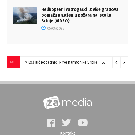
Helikopter i vatrogasci iz više gradova
pomažu u gašenju požara na istoku
Srbije (VIDEO)
05/08/2026
Miloš Ilić pobednik “Prve harmonike Srbije – Sokobanja” (VIDEO)
Kontakt