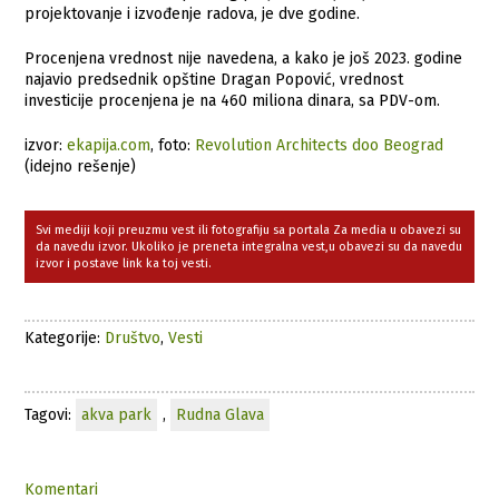
projektovanje i izvođenje radova, je dve godine.
Procenjena vrednost nije navedena, a kako je još 2023. godine
najavio predsednik opštine Dragan Popović, vrednost
investicije procenjena je na 460 miliona dinara, sa PDV-om.
izvor:
ekapija.com
, foto:
Revolution Architects doo Beograd
(idejno rešenje)
Svi mediji koji preuzmu vest ili fotografiju sa portala Za media u obavezi su
da navedu izvor. Ukoliko je preneta integralna vest,u obavezi su da navedu
izvor i postave link ka toj vesti.
Kategorije:
Društvo
,
Vesti
Tagovi:
akva park
,
Rudna Glava
Komentari