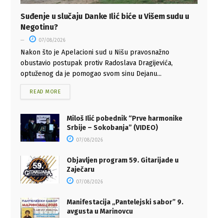
Suđenje u slučaju Danke Ilić biće u Višem sudu u
Negotinu?
07/08/2026
Nakon što je Apelacioni sud u Nišu pravosnažno
obustavio postupak protiv Radoslava Dragijevića,
optuženog da je pomogao svom sinu Dejanu...
READ MORE
Miloš Ilić pobednik “Prve harmonike
Srbije – Sokobanja” (VIDEO)
07/08/2026
Objavljen program 59. Gitarijade u
Zaječaru
07/08/2026
Manifestacija „Pantelejski sabor” 9.
avgusta u Marinovcu