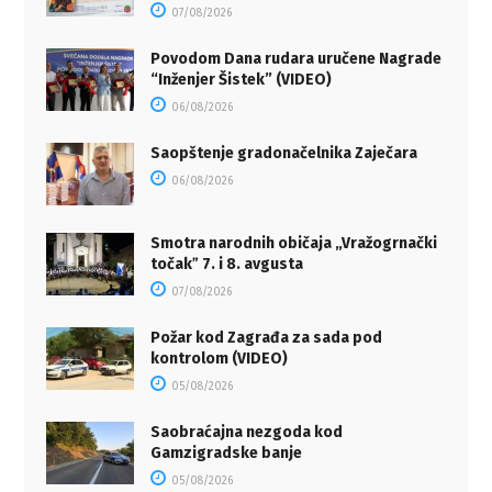
07/08/2026
Povodom Dana rudara uručene Nagrade
“Inženjer Šistek” (VIDEO)
06/08/2026
Saopštenje gradonačelnika Zaječara
06/08/2026
Smotra narodnih običaja „Vražogrnački
točakˮ 7. i 8. avgusta
07/08/2026
Požar kod Zagrađa za sada pod
kontrolom (VIDEO)
05/08/2026
Saobraćajna nezgoda kod
Gamzigradske banje
05/08/2026