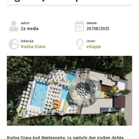
autor:
datum:
Za media
20/08/2025
lokacija:
izvor:
Rudna Glava
eKapija
Rudna Glava kod Majdanpeka, za najduže dve godine dobija