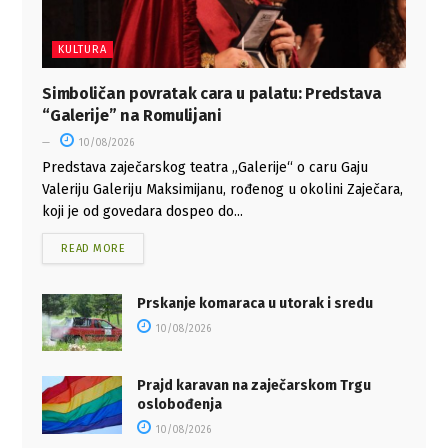
KULTURA
Simboličan povratak cara u palatu: Predstava
“Galerije” na Romulijani
10/08/2026
Predstava zaječarskog teatra „Galerije“ o caru Gaju
Valeriju Galeriju Maksimijanu, rođenog u okolini Zaječara,
koji je od govedara dospeo do...
READ MORE
Prskanje komaraca u utorak i sredu
10/08/2026
Prajd karavan na zaječarskom Trgu
oslobođenja
10/08/2026