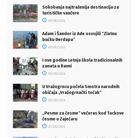
Sokobanja najtraženija destinacija za
turističke vaučere
09/08/2026
Adam i Šandor iz Ade osvojili “Zlatnu
bućku Đerdapa”
09/08/2026
I ove godine Letnja škola tradicionalnih
zanata u Ravni
08/08/2026
U Vražogrncu počela Smotra narodnih
običaja „Vražogrnački točak“
08/08/2026
„Pesme za česme“ večeras kod Tackove
česme u Zaječaru
07/08/2026