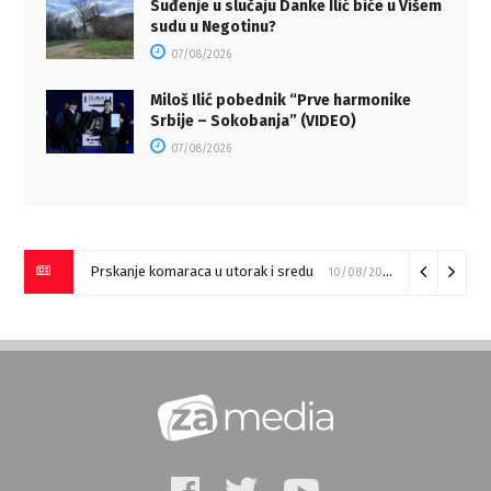
Suđenje u slučaju Danke Ilić biće u Višem
sudu u Negotinu?
07/08/2026
Miloš Ilić pobednik “Prve harmonike
Srbije – Sokobanja” (VIDEO)
07/08/2026
Prskanje komaraca u utorak i sredu
10/08/2026