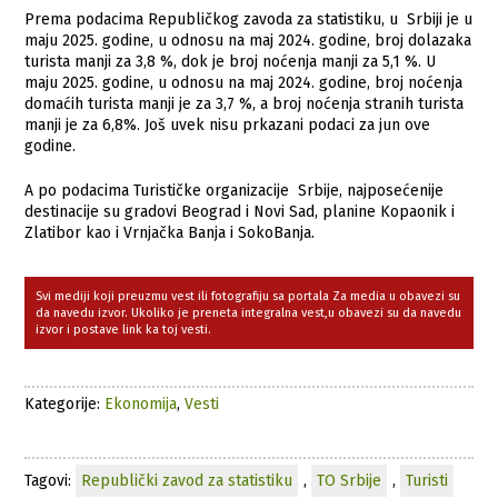
Prema podacima Republičkog zavoda za statistiku, u Srbiji je u
maju 2025. godine, u odnosu na maj 2024. godine, broj dolazaka
turista manji za 3,8 %, dok je broj noćenja manji za 5,1 %. U
maju 2025. godine, u odnosu na maj 2024. godine, broj noćenja
domaćih turista manji je za 3,7 %, a broj noćenja stranih turista
manji je za 6,8%. Još uvek nisu prkazani podaci za jun ove
godine.
A po podacima Turističke organizacije Srbije, najposećenije
destinacije su gradovi Beograd i Novi Sad, planine Kopaonik i
Zlatibor kao i Vrnjačka Banja i SokoBanja.
Svi mediji koji preuzmu vest ili fotografiju sa portala Za media u obavezi su
da navedu izvor. Ukoliko je preneta integralna vest,u obavezi su da navedu
izvor i postave link ka toj vesti.
Kategorije:
Ekonomija
,
Vesti
Tagovi:
Republički zavod za statistiku
,
TO Srbije
,
Turisti