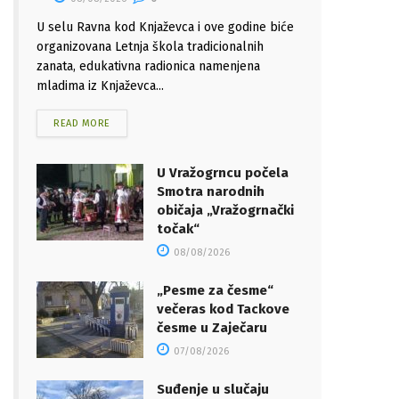
U selu Ravna kod Knjaževca i ove godine biće
organizovana Letnja škola tradicionalnih
zanata, edukativna radionica namenjena
mladima iz Knjaževca...
READ MORE
U Vražogrncu počela
Smotra narodnih
običaja „Vražogrnački
točak“
08/08/2026
„Pesme za česme“
večeras kod Tackove
česme u Zaječaru
07/08/2026
Suđenje u slučaju