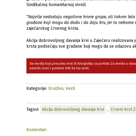
Sindikalnoj humanitarnoj mreži.
“Najviše nedostaju negativne krvne grupe, ali tokom let
građane koji mogu da dođu i da daju krv, jer to nekome m
zaječarskog Crvenog krsta.
Akcija dobrovoljnog davanja krvi u Zaječaru realizovana je
krsta podsećaju sve građane koji mogu da se odazovu akc
Svi mediji koji preuzmu vest ili fotografiju sa portala Za media u ob
navedu izvor i postave link ka toj vesti.
Kategorije:
Društvo
,
Vesti
Tagovi:
Akcija dobrovoljnog davanja krvi
,
Crveni krst Z
Komentari