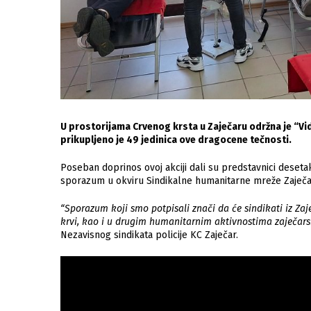
U prostorijama Crvenog krsta u Zaječaru održna je “Vid
prikupljeno je 49 jedinica ove dragocene tečnosti.
Poseban doprinos ovoj akciji dali su predstavnici desetak
sporazum u okviru Sindikalne humanitarne mreže Zaječar
“Sporazum koji smo potpisali znači da će sindikati iz Z
krvi, kao i u drugim humanitarnim aktivnostima zaječar
Nezavisnog sindikata policije KC Zaječar.