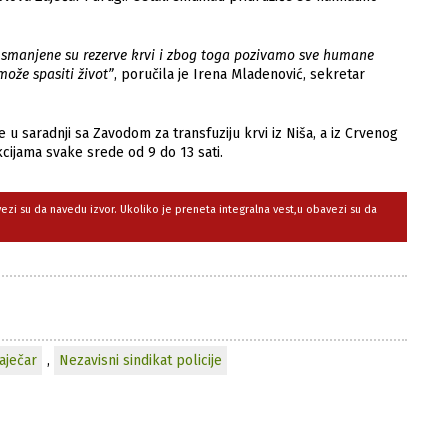
a smanjene su rezerve krvi i zbog toga pozivamo sve humane
ože spasiti život”
, poručila je Irena Mladenović, sekretar
 u saradnji sa Zavodom za transfuziju krvi iz Niša, a iz Crvenog
ijama svake srede od 9 do 13 sati.
avezi su da navedu izvor. Ukoliko je preneta integralna vest,u obavezi su da
aječar
,
Nezavisni sindikat policije