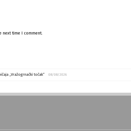
he next time I comment.
ičaja „Vražogrnački točak“
08/08/2026