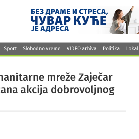
Sport
Slobodno vreme
VIDEO arhiva
Politika
Lokal
manitarne mreže Zaječar
žana akcija dobrovoljnog