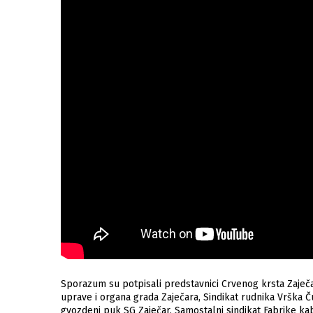
Sporazum su potpisali predstavnici Crvenog krsta Zaječar,
uprave i organa grada Zaječara, Sindikat rudnika Vrška Čuka
gvozdeni puk SG Zaječar, Samostalni sindikat Fabrike kabl