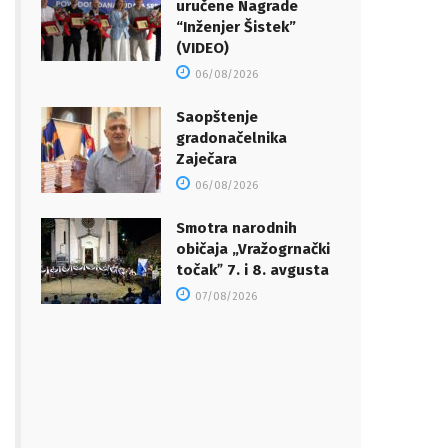
uručene Nagrade
“Inženjer Šistek”
(VIDEO)
06/08/2026
Saopštenje
gradonačelnika
Zaječara
06/08/2026
Smotra narodnih
običaja „Vražogrnački
točakˮ 7. i 8. avgusta
07/08/2026