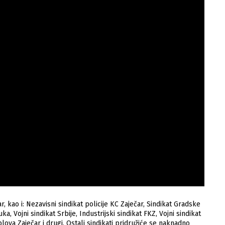
 kao i: Nezavisni sindikat policije KC Zaječar, Sindikat Gradske
, Vojni sindikat Srbije, Industrijski sindikat FKZ, Vojni sindikat
ova Zaječar i drugi. Ostali sindikati pridružiće se naknadno