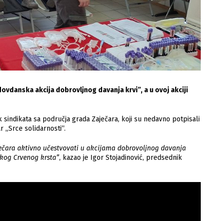
ovdanska akcija dobrovljnog davanja krvi”, a u ovoj akciji
 sindikata sa područja grada Zaječara, koji su nedavno potpisali
 „Srce solidarnosti“.
aječara aktivno učestvovati u akcijama dobrovoljnog davanja
skog Crvenog krsta”
, kazao je Igor Stojadinović, predsednik