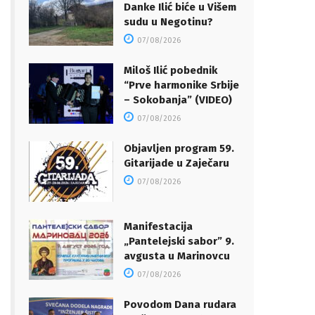
Danke Ilić biće u Višem
sudu u Negotinu?
07/08/2026
Miloš Ilić pobednik
“Prve harmonike Srbije
– Sokobanja” (VIDEO)
07/08/2026
Objavljen program 59.
Gitarijade u Zaječaru
07/08/2026
Manifestacija
„Pantelejski sabor” 9.
avgusta u Marinovcu
07/08/2026
Povodom Dana rudara