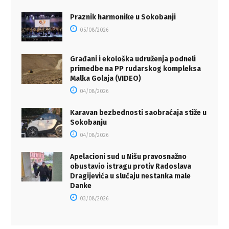
Praznik harmonike u Sokobanji
05/08/2026
Građani i ekološka udruženja podneli
primedbe na PP rudarskog kompleksa
Malka Golaja (VIDEO)
04/08/2026
Karavan bezbednosti saobraćaja stiže u
Sokobanju
04/08/2026
Apelacioni sud u Nišu pravosnažno
obustavio istragu protiv Radoslava
Dragijevića u slučaju nestanka male
Danke
03/08/2026