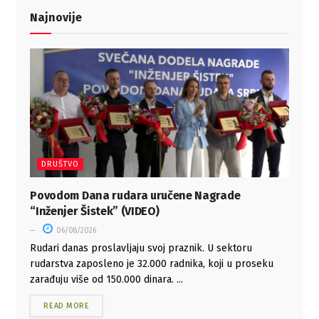
Najnovije
DRUŠTVO
Povodom Dana rudara uručene Nagrade
“Inženjer Šistek” (VIDEO)
06/08/2026
Rudari danas proslavljaju svoj praznik. U sektoru
rudarstva zaposleno je 32.000 radnika, koji u proseku
zarađuju više od 150.000 dinara. ...
READ MORE