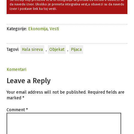
da navedu izvor. Ukoliko je preneta integralna vest,u obavezi su da navedu
izvor i postave link ka toj vesti.
Kategorije:
Ekonomija
,
Vesti
Tagovi:
Hala sireva
,
Objekat
,
Pijaca
Komentari
Leave a Reply
Your email address will not be published.
Required fields are
marked
*
Comment
*