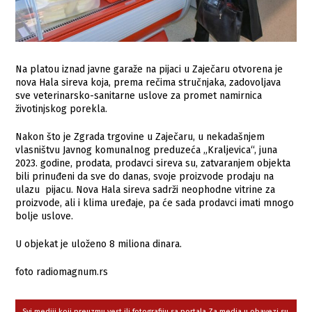
Na platou iznad javne garaže na pijaci u Zaječaru otvorena je
nova Hala sireva koja, prema rečima stručnjaka, zadovoljava
sve veterinarsko-sanitarne uslove za promet namirnica
životinjskog porekla.
Nakon što je Zgrada trgovine u Zaječaru, u nekadašnjem
vlasništvu Javnog komunalnog preduzeća „Kraljevica“, juna
2023. godine, prodata, prodavci sireva su, zatvaranjem objekta
bili prinuđeni da sve do danas, svoje proizvode prodaju na
ulazu pijacu. Nova Hala sireva sadrži neophodne vitrine za
proizvode, ali i klima uređaje, pa će sada prodavci imati mnogo
bolje uslove.
U objekat je uloženo 8 miliona dinara.
foto radiomagnum.rs
Svi mediji koji preuzmu vest ili fotografiju sa portala Za media u obavezi su