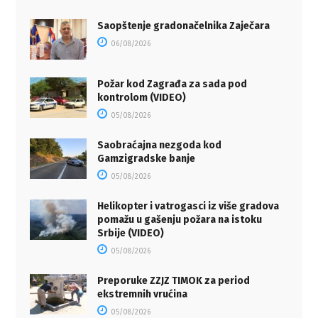
Saopštenje gradonačelnika Zaječara
06/08/2026
Požar kod Zagrađa za sada pod
kontrolom (VIDEO)
05/08/2026
Saobraćajna nezgoda kod
Gamzigradske banje
05/08/2026
Helikopter i vatrogasci iz više gradova
pomažu u gašenju požara na istoku
Srbije (VIDEO)
05/08/2026
Preporuke ZZJZ TIMOK za period
ekstremnih vrućina
05/08/2026