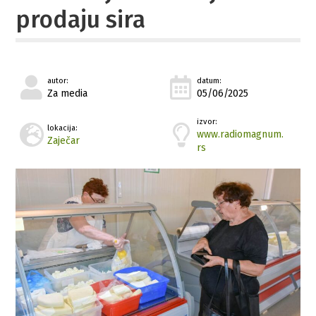
prodaju sira
autor:
datum:
Za media
05/06/2025
izvor:
lokacija:
www.radiomagnum.
Zaječar
rs