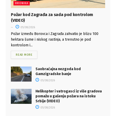
HRONIKA
Požar kod Zagrađa za sada pod kontrolom
(VIDEO)
05/08/2026
Požar između Borovca i Zagrađa zahvatio je blizu 100
hektara šume i niskog rastinja, a trenutno je pod
kontrolom i...
READ MORE
Saobraćajna nezgoda kod
Gamzigradske banje
05/08/2026
Helikopter i vatrogasci iz više gradova
pomažu u gašenju požara na istoku
Srbije (VIDEO)
05/08/2026