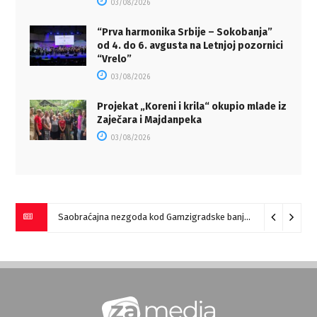
03/08/2026
“Prva harmonika Srbije – Sokobanja”
od 4. do 6. avgusta na Letnjoj pozornici
“Vrelo”
03/08/2026
Projekat „Koreni i krila“ okupio mlade iz
Zaječara i Majdanpeka
03/08/2026
Saobraćajna nezgoda kod Gamzigradske banje
05/08/2026