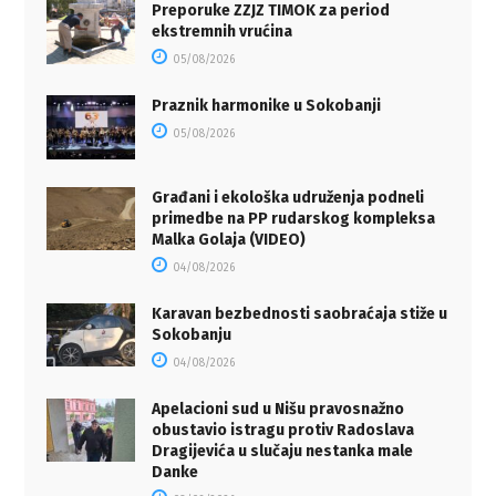
Preporuke ZZJZ TIMOK za period
ekstremnih vrućina
05/08/2026
Praznik harmonike u Sokobanji
05/08/2026
Građani i ekološka udruženja podneli
primedbe na PP rudarskog kompleksa
Malka Golaja (VIDEO)
04/08/2026
Karavan bezbednosti saobraćaja stiže u
Sokobanju
04/08/2026
Apelacioni sud u Nišu pravosnažno
obustavio istragu protiv Radoslava
Dragijevića u slučaju nestanka male
Danke