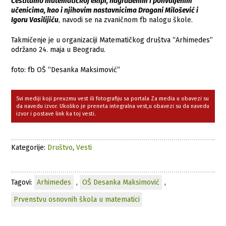
Čestitamo matematičkoj ekipi, nagrađenim i pohvaljenim
učenicima, kao i njihovim nastavnicima Dragani Milošević i
Igoru Vasilijiću
, navodi se na zvaničnom fb nalogu škole.
Takmičenje je u organizaciji Matematičkog društva “Arhimedes”
održano 24. maja u Beogradu.
foto: fb OŠ “Desanka Maksimović”
Svi mediji koji preuzmu vest ili fotografiju sa portala Za media u obavezi su
da navedu izvor. Ukoliko je preneta integralna vest,u obavezi su da navedu
izvor i postave link ka toj vesti.
Kategorije:
Društvo
,
Vesti
Tagovi:
Arhimedes
,
OŠ Desanka Maksimović
,
Prvenstvu osnovnih škola u matematici