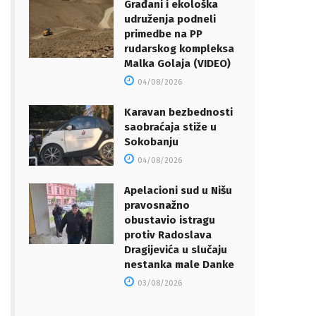
Građani i ekološka
udruženja podneli
primedbe na PP
rudarskog kompleksa
Malka Golaja (VIDEO)
04/08/2026
Karavan bezbednosti
saobraćaja stiže u
Sokobanju
04/08/2026
Apelacioni sud u Nišu
pravosnažno
obustavio istragu
protiv Radoslava
Dragijevića u slučaju
nestanka male Danke
03/08/2026