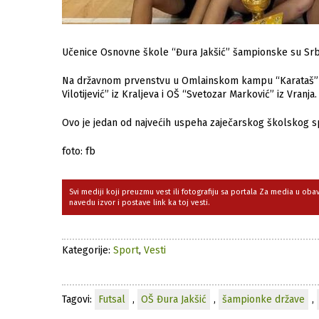
Učenice Osnovne škole “Đura Jakšić” šampionske su Srbi
Na državnom prvenstvu u Omlainskom kampu “Karataš” one
Vilotijević” iz Kraljeva i OŠ “Svetozar Marković” iz Vranja.
Ovo je jedan od najvećih uspeha zaječarskog školskog s
foto: fb
Svi mediji koji preuzmu vest ili fotografiju sa portala Za media u ob
navedu izvor i postave link ka toj vesti.
Kategorije:
Sport
,
Vesti
Tagovi:
Futsal
,
OŠ Đura Jakšić
,
šampionke države
,