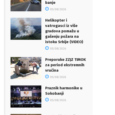
banje
05/08/2026
Helikopter i
vatrogasci iz više
gradova pomažu u
gašenju požara na
istoku Srbije (VIDEO)
05/08/2026
Preporuke ZZJZ TIMOK
za period ekstremnih
vrućina
05/08/2026
Praznik harmonike u
Sokobanji
05/08/2026