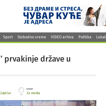
Sport
Slobodno vreme
VIDEO arhiva
Politika
Lokal
” prvakinje države u
izvor:
,
Zaječar
Za media