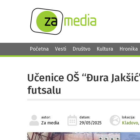
Početna
Vesti
Društvo
Kultura
Hronika
Učenice OŠ “Đura Jakšić
futsalu
autor:
datum:
lokacija:
Za media
29/05/2025
Kladovo