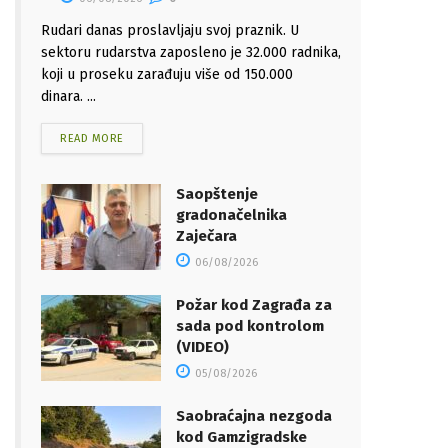
Rudari danas proslavljaju svoj praznik. U
sektoru rudarstva zaposleno je 32.000 radnika,
koji u proseku zarađuju više od 150.000
dinara. ...
READ MORE
Saopštenje
gradonačelnika
Zaječara
06/08/2026
Požar kod Zagrađa za
sada pod kontrolom
(VIDEO)
05/08/2026
Saobraćajna nezgoda
kod Gamzigradske