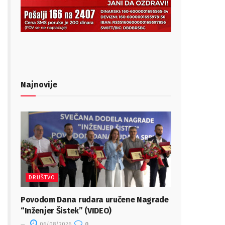
Najnovije
DRUŠTVO
Povodom Dana rudara uručene Nagrade
“Inženjer Šistek” (VIDEO)
06/08/2026
0