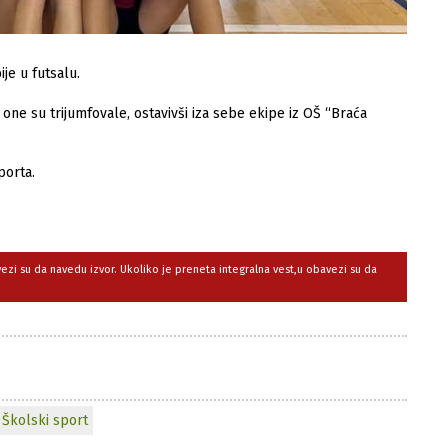
je u futsalu.
 su trijumfovale, ostavivši iza sebe ekipe iz OŠ “Braća
porta.
avezi su da navedu izvor. Ukoliko je preneta integralna vest,u obavezi su da
Školski sport