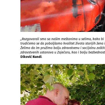
„Razgovarali smo sa našim meštanima u selima, kako bi bo
trudićemo se da poboljšamo kvalitet života starijih žena 
Želimo da im pružimo bolju zdravstvenu i socijalnu zaštitu
zdravstvenih ustanova u Zaječaru, kao i bolju bezbednost 
Diković Nandi
.