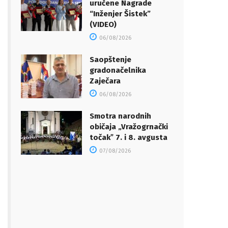
uručene Nagrade
“Inženjer Šistek”
(VIDEO)
06/08/2026
Saopštenje
gradonačelnika
Zaječara
06/08/2026
Smotra narodnih
običaja „Vražogrnački
točakˮ 7. i 8. avgusta
07/08/2026