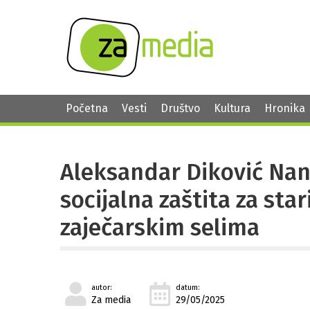
Početna
Vesti
Društvo
Kultura
Hronika
Aleksandar Diković Nand
socijalna zaštita za sta
zaječarskim selima
autor:
datum:
Za media
29/05/2025