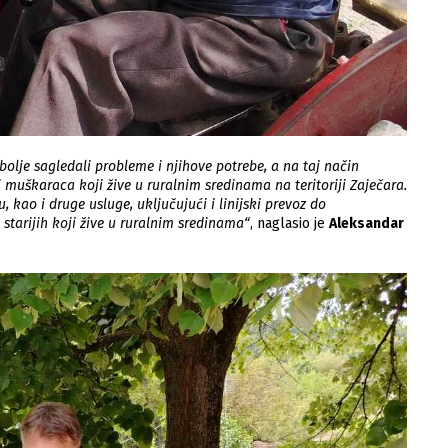
lje sagledali probleme i njihove potrebe, a na taj način
i muškaraca koji žive u ruralnim sredinama na teritoriji Zaječara.
, kao i druge usluge, uključujući i linijski prevoz do
starijih koji žive u ruralnim sredinama“
, naglasio je
Aleksandar