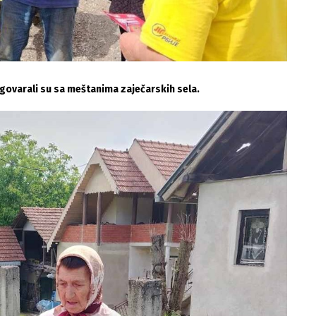
azgovarali su sa meštanima zaječarskih sela.