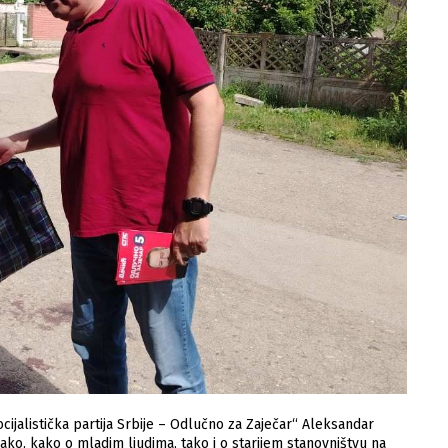
Socijalistička partija Srbije – Odlučno za Zaječar“ Aleksandar
ako, kako o mladim ljudima, tako i o starijem stanovništvu na