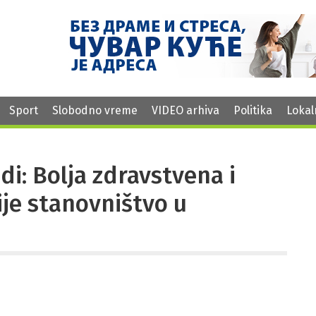
Sport
Slobodno vreme
VIDEO arhiva
Politika
Lokal
i: Bolja zdravstvena i
rije stanovništvo u