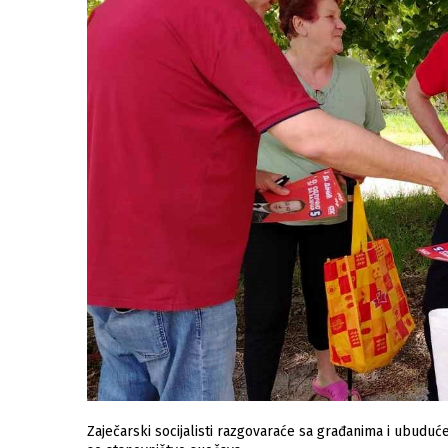
Zaječarski socijalisti razgovaraće sa građanima i ubuduće