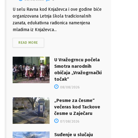
U selu Ravna kod Knjaževca i ove godine biće
organizovana Letnja škola tradicionalnih
zanata, edukativna radionica namenjena
mladima iz Knjaževca...
READ MORE
U Vražogrncu počela
Smotra narodnih
običaja „Vražogrnački
točak“
08/08/2026
„Pesme za česme“
večeras kod Tackove
česme u Zaječaru
07/08/2026
Suđenje u slučaju