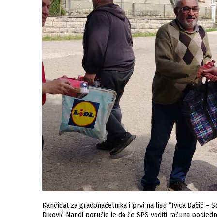
Кandidat za gradonačelnika i prvi na listi “Ivica Dačić – 
Diković Nandi poručio je da će SPS voditi računa podjedn