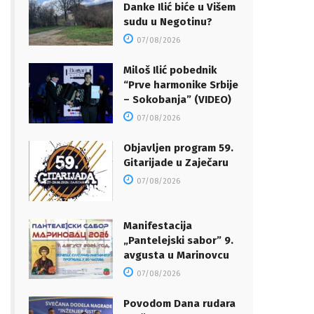
Danke Ilić biće u Višem
sudu u Negotinu?
07/08/2026
Miloš Ilić pobednik
“Prve harmonike Srbije
– Sokobanja” (VIDEO)
07/08/2026
Objavljen program 59.
Gitarijade u Zaječaru
07/08/2026
Manifestacija
„Pantelejski sabor” 9.
avgusta u Marinovcu
07/08/2026
Povodom Dana rudara