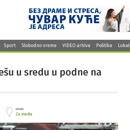
Sport
Slobodno vreme
VIDEO arhiva
Politika
Lokal
lešu u sredu u podne na
izvor:
Za media