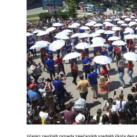
Učenici završnih razreda zaječarskih srednjih škola deo 