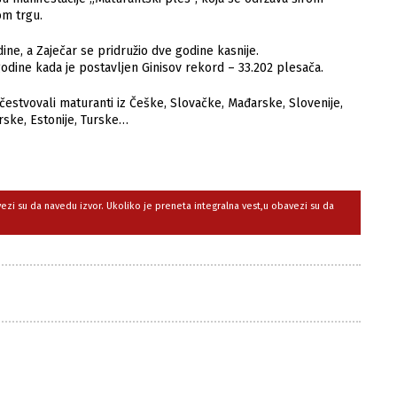
om trgu.
dine, a Zaječar se pridružio dve godine kasnije.
odine kada je postavljen Ginisov rekord – 33.202 plesača.
čestvovali maturanti iz Češke, Slovačke, Mađarske, Slovenije,
rske, Estonije, Turske…
avezi su da navedu izvor. Ukoliko je preneta integralna vest,u obavezi su da