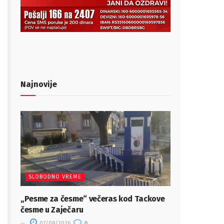
Najnovije
SLOBODNO VREME
„Pesme za česme“ večeras kod Tackove
česme u Zaječaru
07/08/2026
0