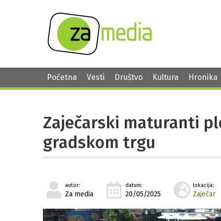
Početna
Vesti
Društvo
Kultura
Hronika
Zaječarski maturanti p
gradskom trgu
autor:
datum:
lokacija:
Za media
20/05/2025
Zaječar