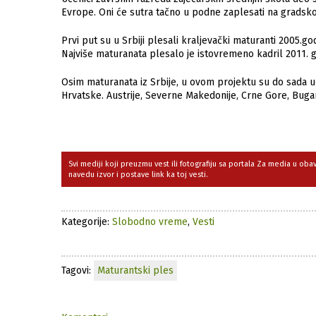
Evrope. Oni će sutra tačno u podne zaplesati na gradsk
Prvi put su u Srbiji plesali kraljevački maturanti 2005.go
Najviše maturanata plesalo je istovremeno kadril 2011. g
Osim maturanata iz Srbije, u ovom projektu su do sada u
Hrvatske. Austrije, Severne Makedonije, Crne Gore, Buga
Svi mediji koji preuzmu vest ili fotografiju sa portala Za media u ob
navedu izvor i postave link ka toj vesti.
Kategorije:
Slobodno vreme
,
Vesti
Tagovi:
Maturantski ples