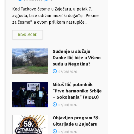
Kod Tackove česme u Zaječaru, u petak 7.
avgusta, biće održan muzički događaj „Pesme
za česme“, a ovom prilikom nastupiće...
READ MORE
Suđenje u slučaju
Danke Ilić biće u Višem
sudu u Negotinu?
07/08/2026
Miloš Ilić pobednik
“Prve harmonike Srbije
– Sokobanja” (VIDEO)
07/08/2026
Objavljen program 59.
Gitarijade u Zaječaru
07/08/2026