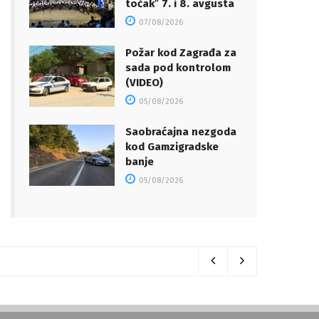
točakˮ 7. i 8. avgusta
07/08/2026
Požar kod Zagrađa za
sada pod kontrolom
(VIDEO)
05/08/2026
Saobraćajna nezgoda
kod Gamzigradske
banje
05/08/2026