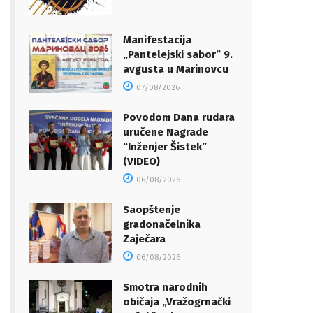
Manifestacija
„Pantelejski sabor” 9.
avgusta u Marinovcu
07/08/2026
Povodom Dana rudara
uručene Nagrade
“Inženjer Šistek”
(VIDEO)
06/08/2026
Saopštenje
gradonačelnika
Zaječara
06/08/2026
Smotra narodnih
običaja „Vražogrnački