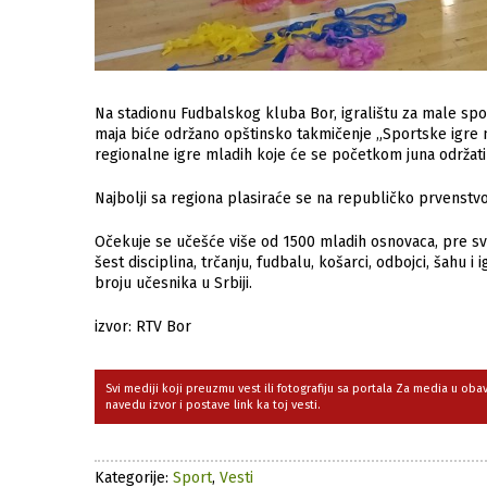
Na stadionu Fudbalskog kluba Bor, igralištu za male spo
maja biće održano opštinsko takmičenje „Sportske igre m
regionalne igre mladih koje će se početkom juna održati
Najbolji sa regiona plasiraće se na republičko prvenstvo 
Očekuje se učešće više od 1500 mladih osnovaca, pre sve
šest disciplina, trčanju, fudbalu, košarci, odbojci, šahu i
broju učesnika u Srbiji.
izvor: RTV Bor
Svi mediji koji preuzmu vest ili fotografiju sa portala Za media u ob
navedu izvor i postave link ka toj vesti.
Kategorije:
Sport
,
Vesti