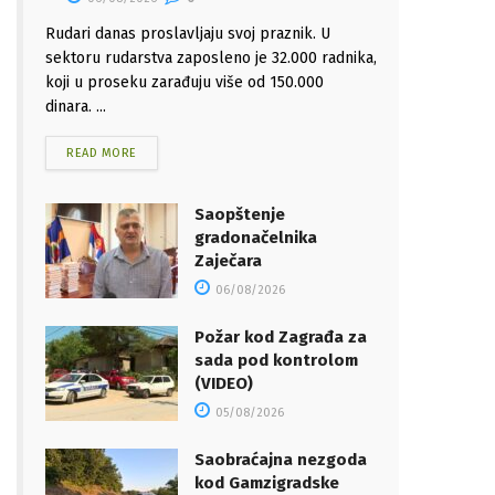
Rudari danas proslavljaju svoj praznik. U
sektoru rudarstva zaposleno je 32.000 radnika,
koji u proseku zarađuju više od 150.000
dinara. ...
READ MORE
Saopštenje
gradonačelnika
Zaječara
06/08/2026
Požar kod Zagrađa za
sada pod kontrolom
(VIDEO)
05/08/2026
Saobraćajna nezgoda
kod Gamzigradske