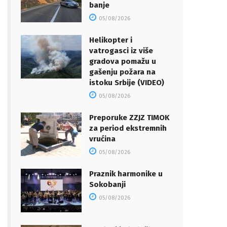
banje
05/08/2026
Helikopter i
vatrogasci iz više
gradova pomažu u
gašenju požara na
istoku Srbije (VIDEO)
05/08/2026
Preporuke ZZJZ TIMOK
za period ekstremnih
vrućina
05/08/2026
Praznik harmonike u
Sokobanji
05/08/2026