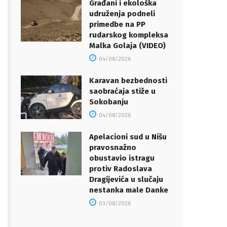
Građani i ekološka
udruženja podneli
primedbe na PP
rudarskog kompleksa
Malka Golaja (VIDEO)
04/08/2026
Karavan bezbednosti
saobraćaja stiže u
Sokobanju
04/08/2026
Apelacioni sud u Nišu
pravosnažno
obustavio istragu
protiv Radoslava
Dragijevića u slučaju
nestanka male Danke
03/08/2026