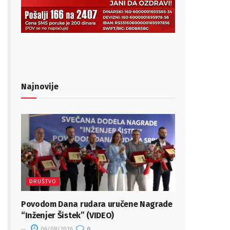
Najnovije
DRUŠTVO
Povodom Dana rudara uručene Nagrade
“Inženjer Šistek” (VIDEO)
06/08/2026
0