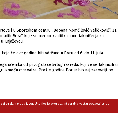
rtove i u Sportskom centru „Bobana Momčilović Veličković“, 21.
ladih Bora“ koje su ujedno kvalifikaciono takmičenja za
 u Knjaževcu.
koje će ove godine biti održano u Boru od 6. do 11. jula.
ga učenika od prvog do četvrtog razreda, koji će se takmičiti u
 igri između dve vatre. Prošle godine Bor je bio najmasovniji po
avezi su da navedu izvor. Ukoliko je preneta integralna vest,u obavezi su da