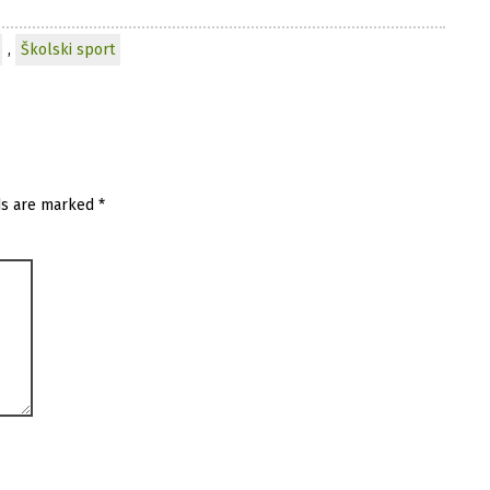
,
Školski sport
ds are marked
*