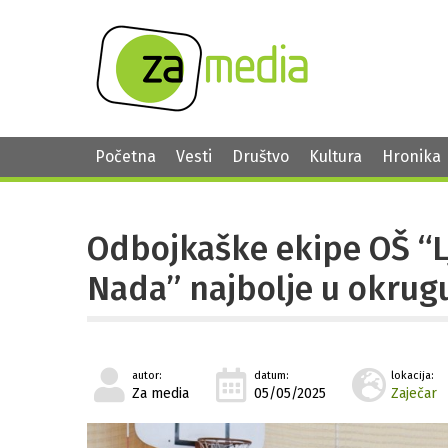
Početna
Vesti
Društvo
Kultura
Hronika
Odbojkaške ekipe OŠ “L
Nada” najbolje u okrug
autor:
datum:
lokacija:
Za media
05/05/2025
Zaječar