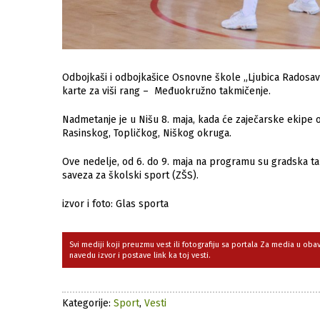
Odbojkaši i odbojkašice Osnovne škole „Ljubica Radosavlj
karte za viši rang – Međuokružno takmičenje.
Nadmetanje je u Nišu 8. maja, kada će zaječarske ekipe o
Rasinskog, Topličkog, Niškog okruga.
Ove nedelje, od 6. do 9. maja na programu su gradska ta
saveza za školski sport (ZŠS).
izvor i foto: Glas sporta
Svi mediji koji preuzmu vest ili fotografiju sa portala Za media u ob
navedu izvor i postave link ka toj vesti.
Kategorije:
Sport
,
Vesti