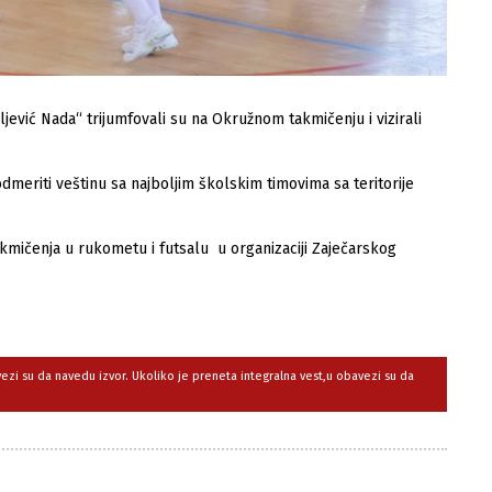
ević Nada“ trijumfovali su na Okružnom takmičenju i vizirali
dmeriti veštinu sa najboljim školskim timovima sa teritorije
kmičenja u rukometu i futsalu u organizaciji Zaječarskog
avezi su da navedu izvor. Ukoliko je preneta integralna vest,u obavezi su da