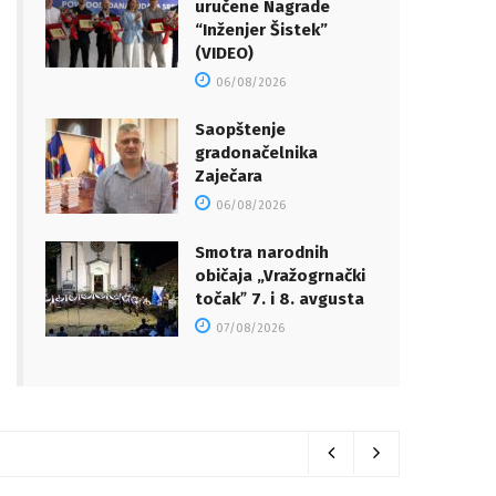
uručene Nagrade
“Inženjer Šistek”
(VIDEO)
06/08/2026
Saopštenje
gradonačelnika
Zaječara
06/08/2026
Smotra narodnih
običaja „Vražogrnački
točakˮ 7. i 8. avgusta
07/08/2026