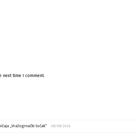
he next time I comment.
ičaja „Vražogrnački točak“
08/08/2026