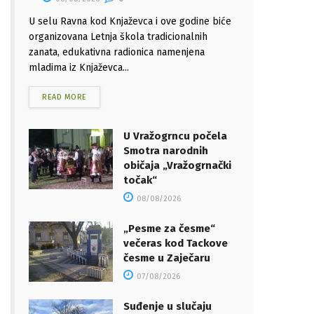
U selu Ravna kod Knjaževca i ove godine biće
organizovana Letnja škola tradicionalnih
zanata, edukativna radionica namenjena
mladima iz Knjaževca...
READ MORE
U Vražogrncu počela
Smotra narodnih
običaja „Vražogrnački
točak“
08/08/2026
„Pesme za česme“
večeras kod Tackove
česme u Zaječaru
07/08/2026
Suđenje u slučaju