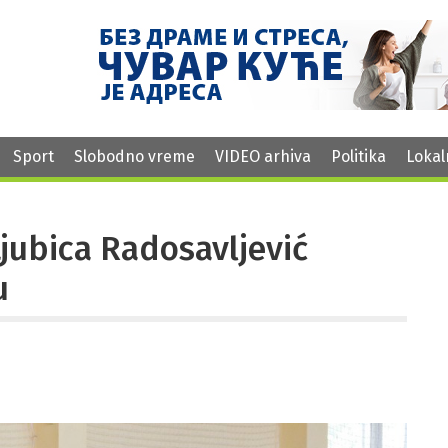
Sport
Slobodno vreme
VIDEO arhiva
Politika
Lokal
jubica Radosavljević
u