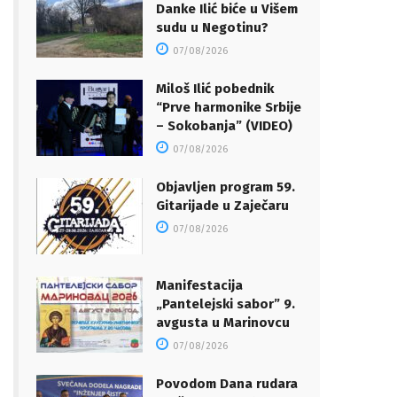
Danke Ilić biće u Višem
sudu u Negotinu?
07/08/2026
Miloš Ilić pobednik
“Prve harmonike Srbije
– Sokobanja” (VIDEO)
07/08/2026
Objavljen program 59.
Gitarijade u Zaječaru
07/08/2026
Manifestacija
„Pantelejski sabor” 9.
avgusta u Marinovcu
07/08/2026
Povodom Dana rudara