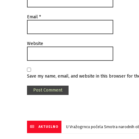
Email
*
Website
Save my name, email, and website in this browser for t
U Vražogrncu počela Smotra narodnih ob
AKTUELNO