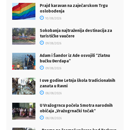
Prajd karavan na zaječarskom Trgu
oslobođenja
10/08/2026
Sokobanja najtraženija destinacija za
turističke vaučere
09/08/2026
Adam i Šandor iz Ade osvojili “Zlatnu
bućku Đerdapa”
09/08/2026
I ove godine Letnja škola tradicionalnih
zanata u Ravni
08/08/2026
U Vražogrncu počela Smotra narodnih
običaja „Vražogrnački točak“
08/08/2026