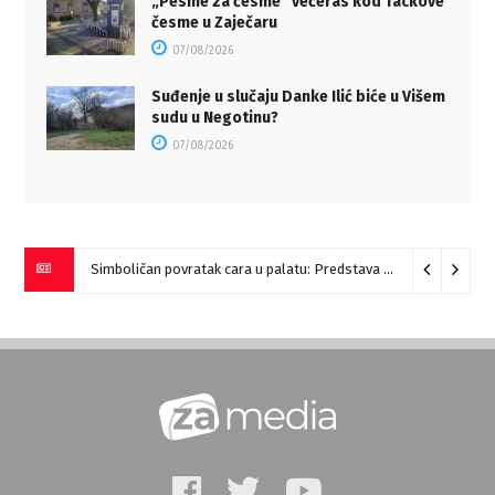
„Pesme za česme“ večeras kod Tackove
česme u Zaječaru
07/08/2026
Suđenje u slučaju Danke Ilić biće u Višem
sudu u Negotinu?
07/08/2026
Simboličan povratak cara u palatu: Predstava “Galerije” na Romulijani