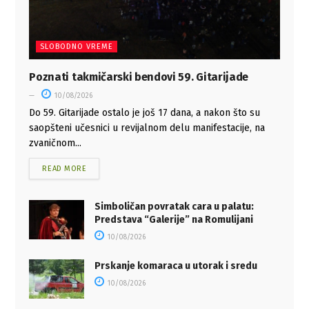
SLOBODNO VREME
Poznati takmičarski bendovi 59. Gitarijade
10/08/2026
Do 59. Gitarijade ostalo je još 17 dana, a nakon što su
saopšteni učesnici u revijalnom delu manifestacije, na
zvaničnom...
READ MORE
Simboličan povratak cara u palatu:
Predstava “Galerije” na Romulijani
10/08/2026
Prskanje komaraca u utorak i sredu
10/08/2026