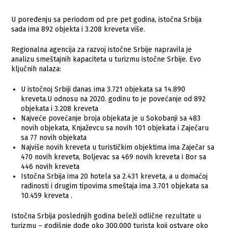
U poređenju sa periodom od pre pet godina, istočna Srbija
sada ima 892 objekta i 3.208 kreveta više.
Regionalna agencija za razvoj istočne Srbije napravila je
analizu smeštajnih kapaciteta u turizmu istočne Srbije. Evo
ključnih nalaza:
U istočnoj Srbiji danas ima 3.721 objekata sa 14.890
kreveta.U odnosu na 2020. godinu to je povećanje od 892
objekata i 3.208 kreveta
Najveće povećanje broja objekata je u Sokobanji sa 483
novih objekata, Knjaževcu sa novih 101 objekata i Zaječaru
sa 77 novih objekata
Najviše novih kreveta u turističkim objektima ima Zaječar sa
470 novih kreveta, Boljevac sa 469 novih kreveta i Bor sa
446 novih kreveta
Istočna Srbija ima 20 hotela sa 2.431 kreveta, a u domaćoj
radinosti i drugim tipovima smeštaja ima 3.701 objekata sa
10.459 kreveta .
Istočna Srbija poslednjih godina beleži odlične rezultate u
turizmu – godišnje dođe oko 300.000 turista koji ostvare oko