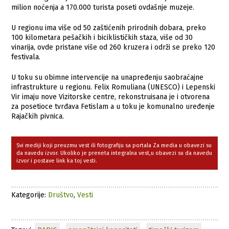
milion noćenja a 170.000 turista poseti ovdašnje muzeje.
U regionu ima više od 50 zaštićenih prirodnih dobara, preko
100 kilometara pešačkih i biciklističkih staza, više od 30
vinarija, ovde pristane više od 260 kruzera i održi se preko 120
festivala.
U toku su obimne intervencije na unapređenju saobraćajne
infrastrukture u regionu. Felix Romuliana (UNESCO) i Lepenski
Vir imaju nove Vizitorske centre, rekonstruisana je i otvorena
za posetioce tvrđava Fetislam a u toku je komunalno uređenje
Rajačkih pivnica.
Svi mediji koji preuzmu vest ili fotografiju sa portala Za media u obavezi su
da navedu izvor. Ukoliko je preneta integralna vest,u obavezi su da navedu
izvor i postave link ka toj vesti.
Kategorije:
Društvo
,
Vesti