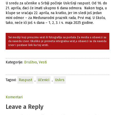
U sredu za učenike u Srbiji počinje Uskršnji raspust. Od 16. do
21. aprila, đaci će imati ukupno 6 dana odmora. Nakon toga, u
klupe se vraćaju 22. aprila, na kratko, jer im sledi još jedan
mini odmor – za Međunarodni praznik rada, Prvi maj. U školu,
tako, neće ići još 4 dana – 1, 2, 3. i 4. maja 2025 godine.
Svi mediji koji preuzmu vest ili fotografiju sa portala Za media u obavezi su
da navedu izvor. Ukoliko je preneta integralna vest,u obavezi su da navedu
izvor i postave link ka toj vesti.
Kategorije:
Društvo
,
Vesti
Tagovi:
Raspust
,
Učenici
,
Uskrs
Komentari
Leave a Reply