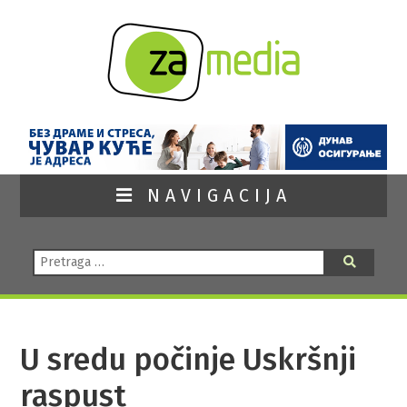
NAVIGACIJA
Pretraga:
Pretraga
U sredu počinje Uskršnji
raspust