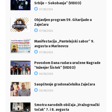
Srbije – Sokobanja” (VIDEO)
07/08/2026
Objavljen program 59. Gitarijade u
Zaječaru
07/08/2026
Manifestacija „Pantelejski sabor” 9.
avgusta u Marinovcu
07/08/2026
Povodom Dana rudara uručene Nagrade
“Inženjer Šistek” (VIDEO)
06/08/2026
Saopštenje gradonačelnika Zaječara
06/08/2026
Smotra narodnih običaja „Vražogrnački
točakˮ 7. i 8. avgusta