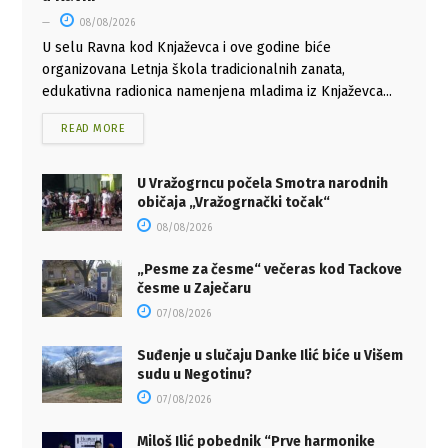
08/08/2026
U selu Ravna kod Knjaževca i ove godine biće
organizovana Letnja škola tradicionalnih zanata,
edukativna radionica namenjena mladima iz Knjaževca...
READ MORE
U Vražogrncu počela Smotra narodnih
običaja „Vražogrnački točak“
08/08/2026
„Pesme za česme“ večeras kod Tackove
česme u Zaječaru
07/08/2026
Suđenje u slučaju Danke Ilić biće u Višem
sudu u Negotinu?
07/08/2026
Miloš Ilić pobednik “Prve harmonike