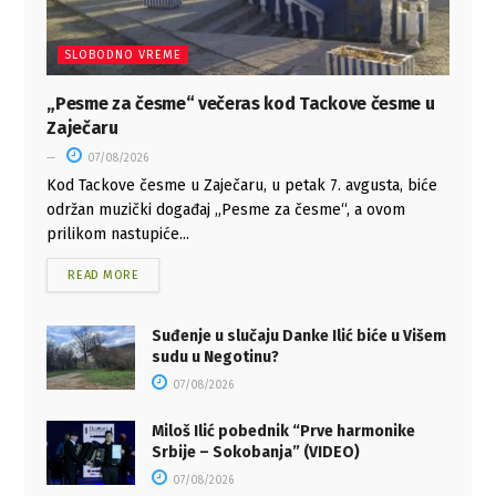
SLOBODNO VREME
„Pesme za česme“ večeras kod Tackove česme u
Zaječaru
07/08/2026
Kod Tackove česme u Zaječaru, u petak 7. avgusta, biće
održan muzički događaj „Pesme za česme“, a ovom
prilikom nastupiće...
READ MORE
Suđenje u slučaju Danke Ilić biće u Višem
sudu u Negotinu?
07/08/2026
Miloš Ilić pobednik “Prve harmonike
Srbije – Sokobanja” (VIDEO)
07/08/2026