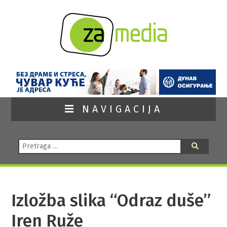
NAVIGACIJA
Pretraga:
Pretraga
Izložba slika “Odraz duše”
Iren Ruže