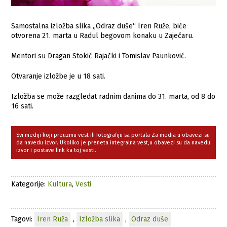
Samostalna izložba slika „Odraz duše“ Iren Ruže, biće
otvorena 21. marta u Radul begovom konaku u Zaječaru.
Mentori su Dragan Stokić Rajački i Tomislav Paunković.
Otvaranje izložbe je u 18 sati.
Izložba se može razgledat radnim danima do 31. marta, od 8 do
16 sati.
Svi mediji koji preuzmu vest ili fotografiju sa portala Za media u obavezi su
da navedu izvor. Ukoliko je preneta integralna vest,u obavezi su da navedu
izvor i postave link ka toj vesti.
Kategorije:
Kultura
,
Vesti
Tagovi:
Iren Ruža
,
Izložba slika
,
Odraz duše