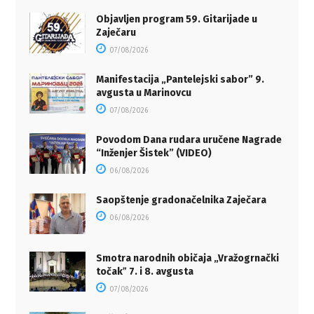
Objavljen program 59. Gitarijade u
Zaječaru
07/08/2026
Manifestacija „Pantelejski sabor” 9.
avgusta u Marinovcu
07/08/2026
Povodom Dana rudara uručene Nagrade
“Inženjer Šistek” (VIDEO)
06/08/2026
Saopštenje gradonačelnika Zaječara
06/08/2026
Smotra narodnih običaja „Vražogrnački
točakˮ 7. i 8. avgusta
07/08/2026