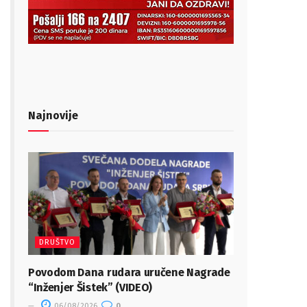
Najnovije
DRUŠTVO
Povodom Dana rudara uručene Nagrade
“Inženjer Šistek” (VIDEO)
06/08/2026
0