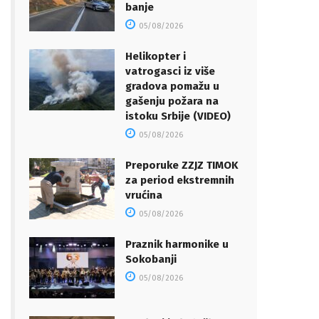
banje
05/08/2026
Helikopter i
vatrogasci iz više
gradova pomažu u
gašenju požara na
istoku Srbije (VIDEO)
05/08/2026
Preporuke ZZJZ TIMOK
za period ekstremnih
vrućina
05/08/2026
Praznik harmonike u
Sokobanji
05/08/2026