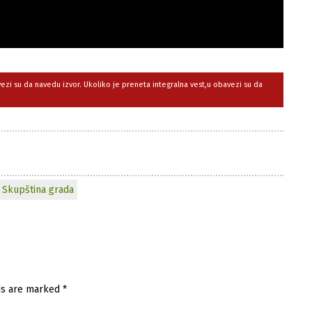
avezi su da navedu izvor. Ukoliko je preneta integralna vest,u obavezi su da
Skupština grada
ds are marked
*