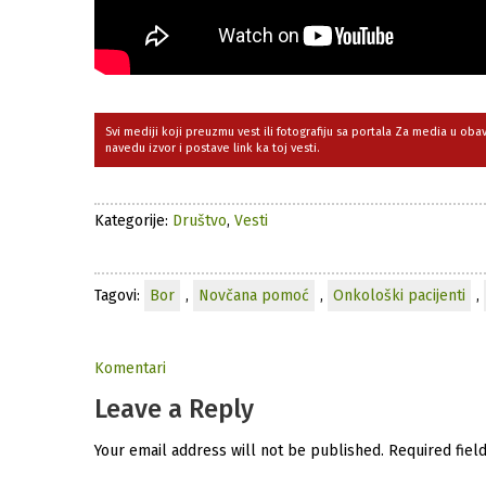
Svi mediji koji preuzmu vest ili fotografiju sa portala Za media u ob
navedu izvor i postave link ka toj vesti.
Kategorije:
Društvo
,
Vesti
Tagovi:
Bor
,
Novčana pomoć
,
Onkološki pacijenti
,
Komentari
Leave a Reply
Your email address will not be published.
Required fiel