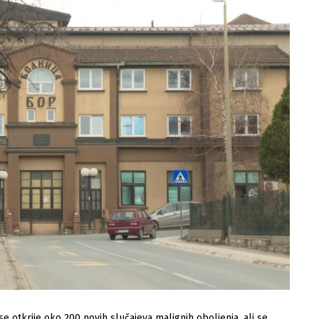
otkrije oko 200 novih slučajeva malignih oboljenja, ali se