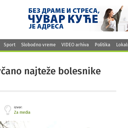
Sport
Slobodno vreme
VIDEO arhiva
Politika
Lokal
čano najteže bolesnike
izvor:
Za media