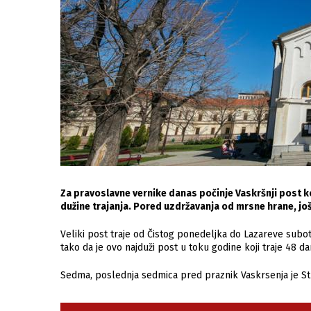
Za pravoslavne vernike danas počinje Vaskršnji post koj
dužine trajanja. Pored uzdržavanja od mrsne hrane, još j
Veliki post traje od Čistog ponedeljka do Lazareve subo
tako da je ovo najduži post u toku godine koji traje 48 d
Sedma, poslednja sedmica pred praznik Vaskrsenja je Stra