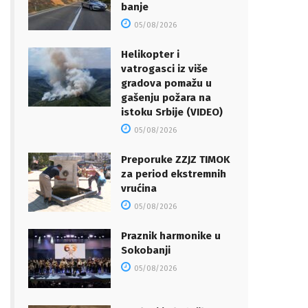
banje
05/08/2026
Helikopter i
vatrogasci iz više
gradova pomažu u
gašenju požara na
istoku Srbije (VIDEO)
05/08/2026
Preporuke ZZJZ TIMOK
za period ekstremnih
vrućina
05/08/2026
Praznik harmonike u
Sokobanji
05/08/2026