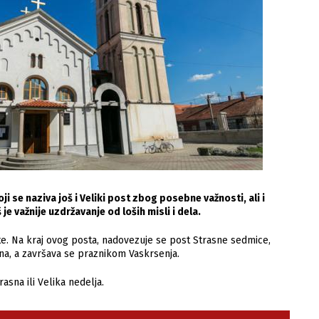
i se naziva još i Veliki post zbog posebne važnosti, ali i
e važnije uzdržavanje od loših misli i dela.
te. Na kraj ovog posta, nadovezuje se post Strasne sedmice,
ana, a završava se praznikom Vaskrsenja.
sna ili Velika nedelja.