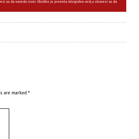
avezi su da navedu izvor. Ukoliko je preneta integralna vest,u obavezi su da
ds are marked
*