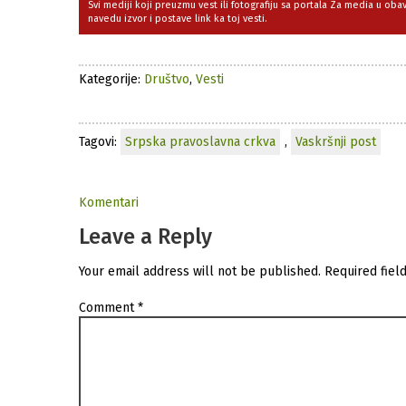
Svi mediji koji preuzmu vest ili fotografiju sa portala Za media u ob
navedu izvor i postave link ka toj vesti.
Kategorije:
Društvo
,
Vesti
Tagovi:
Srpska pravoslavna crkva
,
Vaskršnji post
Komentari
Leave a Reply
Your email address will not be published.
Required fiel
Comment
*