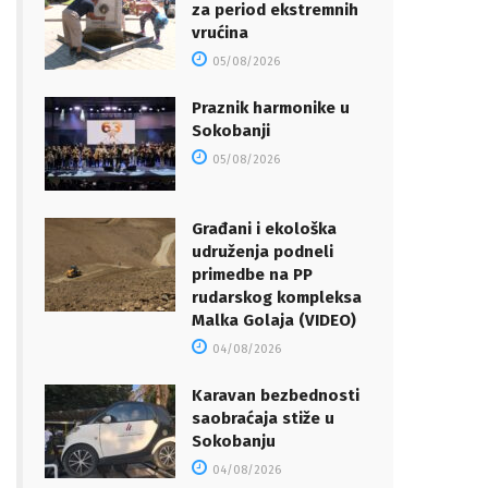
za period ekstremnih
vrućina
05/08/2026
Praznik harmonike u
Sokobanji
05/08/2026
Građani i ekološka
udruženja podneli
primedbe na PP
rudarskog kompleksa
Malka Golaja (VIDEO)
04/08/2026
Karavan bezbednosti
saobraćaja stiže u
Sokobanju
04/08/2026