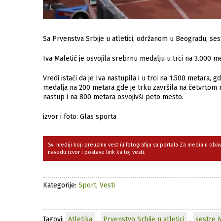
Sa Prvenstva Srbije u atletici, održanom u Beogradu, ses
Iva Maletić je osvojila srebrnu medalju u trci na 3.000 m
Vredi istaći da je Iva nastupila i u trci na 1.500 metara,
medalja na 200 metara gde je trku završila na četvrtom m
nastup i na 800 metara osvojivši peto mesto.
izvor i foto: Glas sporta
Svi mediji koji preuzmu vest ili fotografiju sa portala Za media u ob
navedu izvor i postave link ka toj vesti.
Kategorije:
Sport
,
Vesti
Tagovi:
Atletika
,
Prvenstvo Srbije u atletici
,
sestre M