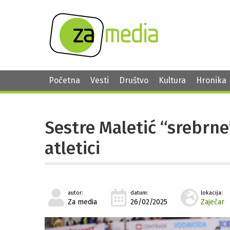
Početna
Vesti
Društvo
Kultura
Hronika
Sestre Maletić “srebrne
atletici
autor:
datum:
lokacija:
Za media
26/02/2025
Zaječar