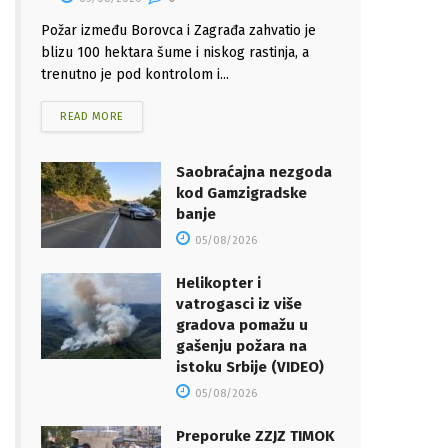
Požar između Borovca i Zagrađa zahvatio je
blizu 100 hektara šume i niskog rastinja, a
trenutno je pod kontrolom i...
READ MORE
Saobraćajna nezgoda
kod Gamzigradske
banje
05/08/2026
Helikopter i
vatrogasci iz više
gradova pomažu u
gašenju požara na
istoku Srbije (VIDEO)
05/08/2026
Preporuke ZZJZ TIMOK