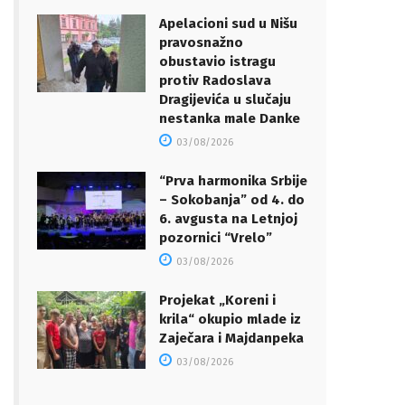
Apelacioni sud u Nišu
pravosnažno
obustavio istragu
protiv Radoslava
Dragijevića u slučaju
nestanka male Danke
03/08/2026
“Prva harmonika Srbije
– Sokobanja” od 4. do
6. avgusta na Letnjoj
pozornici “Vrelo”
03/08/2026
Projekat „Koreni i
krila“ okupio mlade iz
Zaječara i Majdanpeka
03/08/2026