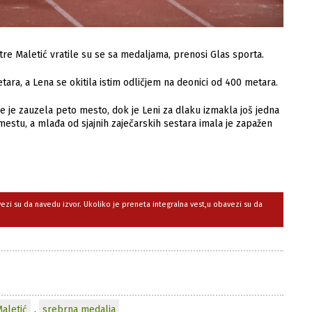
tre Maletić vratile su se sa medaljama, prenosi Glas sporta.
etara, a Lena se okitila istim odličjem na deonici od 400 metara.
 gde je zauzela peto mesto, dok je Leni za dlaku izmakla još jedna
estu, a mlađa od sjajnih zaječarskih sestara imala je zapažen
avezi su da navedu izvor. Ukoliko je preneta integralna vest,u obavezi su da
aletić
,
srebrna medalja