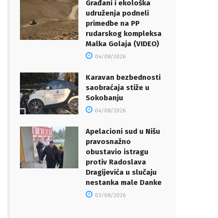
Građani i ekološka
udruženja podneli
primedbe na PP
rudarskog kompleksa
Malka Golaja (VIDEO)
04/08/2026
Karavan bezbednosti
saobraćaja stiže u
Sokobanju
04/08/2026
Apelacioni sud u Nišu
pravosnažno
obustavio istragu
protiv Radoslava
Dragijevića u slučaju
nestanka male Danke
03/08/2026