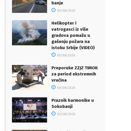
banje
05/08/2026
Helikopter i
vatrogasci iz više
gradova pomažu u
gašenju požara na
istoku Srbije (VIDEO)
05/08/2026
Preporuke ZZJZ TIMOK
za period ekstremnih
vrućina
05/08/2026
Praznik harmonike u
Sokobanji
05/08/2026