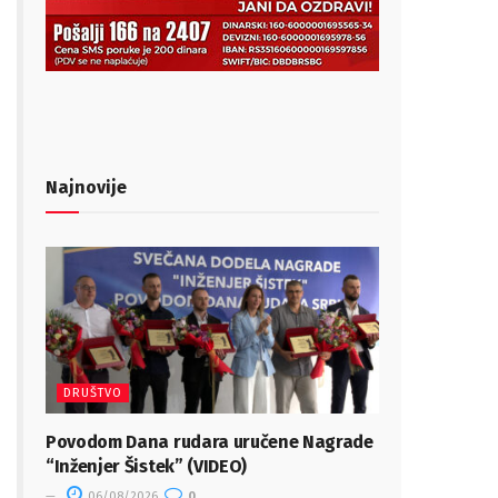
Najnovije
DRUŠTVO
Povodom Dana rudara uručene Nagrade
“Inženjer Šistek” (VIDEO)
06/08/2026
0