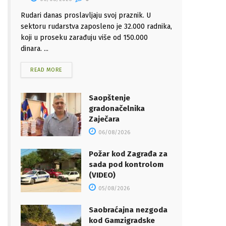
Rudari danas proslavljaju svoj praznik. U
sektoru rudarstva zaposleno je 32.000 radnika,
koji u proseku zarađuju više od 150.000
dinara. ...
READ MORE
Saopštenje
gradonačelnika
Zaječara
06/08/2026
Požar kod Zagrađa za
sada pod kontrolom
(VIDEO)
05/08/2026
Saobraćajna nezgoda
kod Gamzigradske