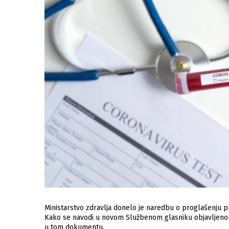
Ministarstvo zdravlja donelo je naredbu o proglašenju p
Kako se navodi u novom Službenom glasniku objavljenom
u tom dokumentu.