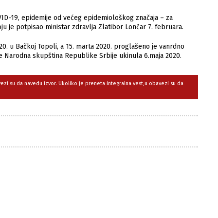
VID-19, epidemije od većeg epidemiološkog značaja – za
oju je potpisao ministar zdravlja Zlatibor Lončar 7. februara.
020. u Bačkoj Topoli, a 15. marta 2020. proglašeno je vanrdno
e Narodna skupština Republike Srbije ukinula 6.maja 2020.
avezi su da navedu izvor. Ukoliko je preneta integralna vest,u obavezi su da