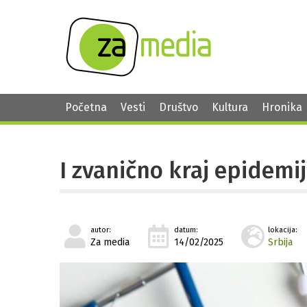
Početna
Vesti
Društvo
Kultura
Hronika
I zvanično kraj epidemi
autor:
datum:
lokacija:
Za media
14/02/2025
Srbija