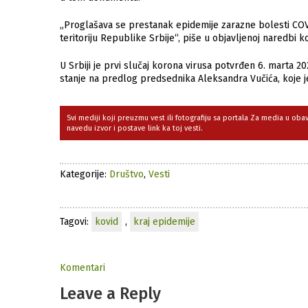
„Proglašava se prestanak epidemije zarazne bolesti CO
teritoriju Republike Srbije“, piše u objavljenoj naredbi k
U Srbiji je prvi slučaj korona virusa potvrđen 6. marta 2
stanje na predlog predsednika Aleksandra Vučića, koje j
Svi mediji koji preuzmu vest ili fotografiju sa portala Za media u ob
navedu izvor i postave link ka toj vesti.
Kategorije:
Društvo
,
Vesti
Tagovi:
kovid
,
kraj epidemije
Komentari
Leave a Reply