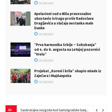
04/08/2026
Apelacioni sud u Nišu pravosnažno
obustavio istragu protiv Radoslava
Dragijevića u slučaju nestanka male
Danke
03/08/2026
“Prva harmonika Srbije – Sokobanja”
od 4. do 6. avgusta na Letnjoj pozornici
“Vrelo”
03/08/2026
Projekat „Koreni i krila“ okupio mlade iz
Zaječara i Majdanpeka
03/08/2026
Saobraćajna nezgoda kod Gamzigradske banje
05/08/2026