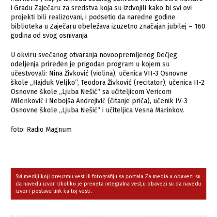
i Gradu Zaječaru za sredstva koja su izdvojili kako bi svi ovi
projekti bili realizovani, i podsetio da naredne godine
biblioteka u Zaječaru obeležava izuzetno značajan jubilej – 160
godina od svog osnivanja.
U okviru svečanog otvaranja novoopremljenog Dečjeg
odeljenja priređen je prigodan program u kojem su
učestvovali: Nina Živković (violina), učenica VII-3 Osnovne
škole „Hajduk Veljko“, Teodora Živković (recitator), učenica II-2
Osnovne škole „Ljuba Nešić“ sa učiteljicom Vericom
Milenković i Nebojša Andrejivić (čitanje priča), učenik IV-3
Osnovne škole „Ljuba Nešić“ i učiteljica Vesna Marinkov.
foto: Radio Magnum
Svi mediji koji preuzmu vest ili fotografiju sa portala Za media u obavezi su
da navedu izvor. Ukoliko je preneta integralna vest,u obavezi su da navedu
izvor i postave link ka toj vesti.