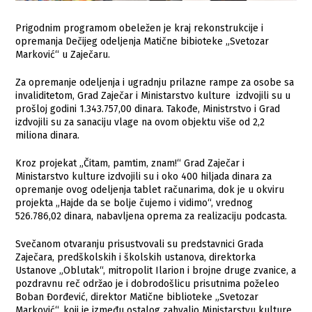
Prigodnim programom obeležen je kraj rekonstrukcije i
opremanja Dečijeg odeljenja Matične bibioteke „Svetozar
Marković“ u Zaječaru.
Za opremanje odeljenja i ugradnju prilazne rampe za osobe sa
invaliditetom, Grad Zaječar i Ministarstvo kulture izdvojili su u
prošloj godini 1.343.757,00 dinara. Takođe, Ministrstvo i Grad
izdvojili su za sanaciju vlage na ovom objektu više od 2,2
miliona dinara.
Kroz projekat „Čitam, pamtim, znam!“ Grad Zaječar i
Ministarstvo kulture izdvojili su i oko 400 hiljada dinara za
opremanje ovog odeljenja tablet računarima, dok je u okviru
projekta „Hajde da se bolje čujemo i vidimo“, vrednog
526.786,02 dinara, nabavljena oprema za realizaciju podcasta.
Svečanom otvaranju prisustvovali su predstavnici Grada
Zaječara, predškolskih i školskih ustanova, direktorka
Ustanove „Oblutak“, mitropolit Ilarion i brojne druge zvanice, a
pozdravnu reč održao je i dobrodošlicu prisutnima poželeo
Boban Đorđević, direktor Matične biblioteke „Svetozar
Marković“, koji je između ostalog zahvalio Ministarstvu kulture