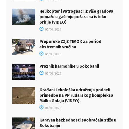
Helikopter i vatrogasci iz više gradova
pomažu u gašenju požara na istoku
Srbije (VIDEO)
05/08/2026
Preporuke ZZJZ TIMOK za period
ekstremnih vrućina
05/08/2026
Praznik harmonike u Sokobanji
05/08/2026
Građani i ekološka udruženja podneli
primedbe na PP rudarskog kompleksa
Malka Golaja (VIDEO)
04/08/2026
Karavan bezbednosti saobraćaja stiže u
Sokobanju