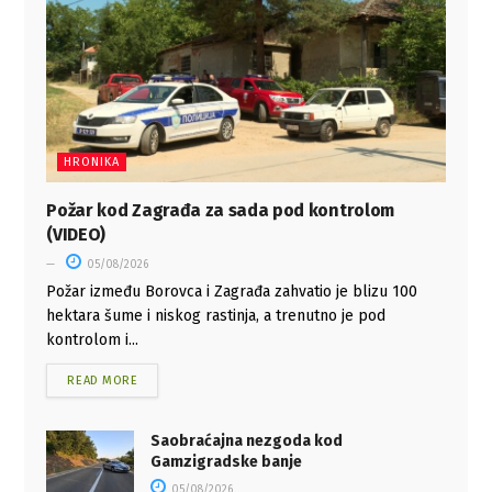
HRONIKA
Požar kod Zagrađa za sada pod kontrolom
(VIDEO)
05/08/2026
Požar između Borovca i Zagrađa zahvatio je blizu 100
hektara šume i niskog rastinja, a trenutno je pod
kontrolom i...
READ MORE
Saobraćajna nezgoda kod
Gamzigradske banje
05/08/2026