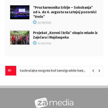
“Prva harmonika Srbije – Sokobanja”
od 4. do 6. avgusta na Letnjoj pozornici
“Vrelo”
03/08/2026
Projekat „Koreni i krila“ okupio mlade iz
Zaječara i Majdanpeka
03/08/2026
Saobraćajna nezgoda kod Gamzigradske banje
05/08/2026