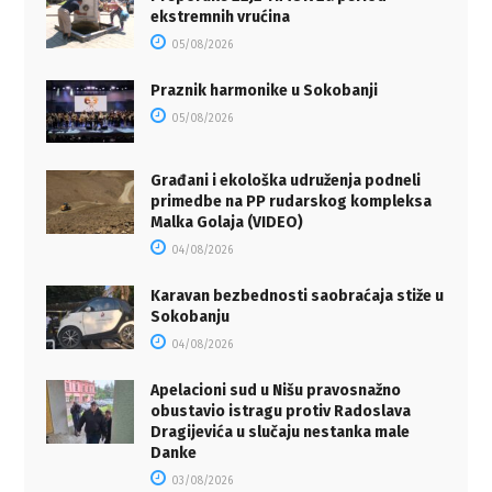
ekstremnih vrućina
05/08/2026
Praznik harmonike u Sokobanji
05/08/2026
Građani i ekološka udruženja podneli
primedbe na PP rudarskog kompleksa
Malka Golaja (VIDEO)
04/08/2026
Karavan bezbednosti saobraćaja stiže u
Sokobanju
04/08/2026
Apelacioni sud u Nišu pravosnažno
obustavio istragu protiv Radoslava
Dragijevića u slučaju nestanka male
Danke
03/08/2026