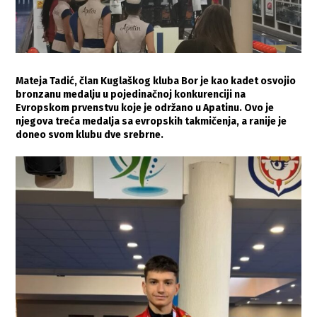
Mateja Tadić, član Kuglaškog kluba Bor je kao kadet osvojio
bronzanu medalju u pojedinačnoj konkurenciji na
Evropskom prvenstvu koje je održano u Apatinu. Ovo je
njegova treća medalja sa evropskih takmičenja, a ranije je
doneo svom klubu dve srebrne.