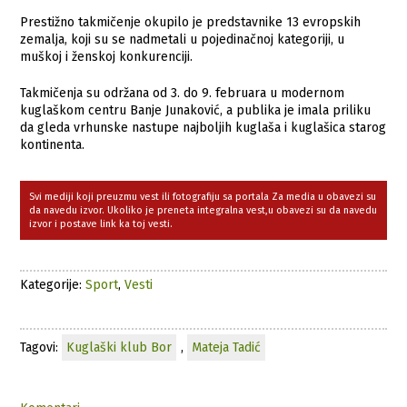
Prestižno takmičenje okupilo je predstavnike 13 evropskih
zemalja, koji su se nadmetali u pojedinačnoj kategoriji, u
muškoj i ženskoj konkurenciji.
Takmičenja su održana od 3. do 9. februara u modernom
kuglaškom centru Banje Junaković, a publika je imala priliku
da gleda vrhunske nastupe najboljih kuglaša i kuglašica starog
kontinenta.
Svi mediji koji preuzmu vest ili fotografiju sa portala Za media u obavezi su
da navedu izvor. Ukoliko je preneta integralna vest,u obavezi su da navedu
izvor i postave link ka toj vesti.
Kategorije:
Sport
,
Vesti
Tagovi:
Kuglaški klub Bor
,
Mateja Tadić