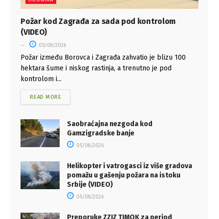
Požar kod Zagrađa za sada pod kontrolom
(VIDEO)
05/08/2026
Požar između Borovca i Zagrađa zahvatio je blizu 100
hektara šume i niskog rastinja, a trenutno je pod
kontrolom i...
READ MORE
Saobraćajna nezgoda kod
Gamzigradske banje
05/08/2026
Helikopter i vatrogasci iz više gradova
pomažu u gašenju požara na istoku
Srbije (VIDEO)
05/08/2026
Preporuke ZZJZ TIMOK za period