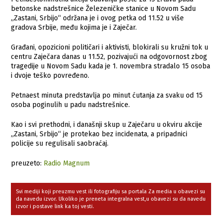
betonske nadstrešnice Železeničke stanice u Novom Sadu
„Zastani, Srbijo“ održana je i ovog petka od 11.52 u više
gradova Srbije, među kojima je i Zaječar.
Građani, opozicioni političari i aktivisti, blokirali su kružni tok u
centru Zaječara danas u 11.52, pozivajući na odgovornost zbog
tragedije u Novom Sadu kada je 1. novembra stradalo 15 osoba
i dvoje teško povređeno.
Petnaest minuta predstavlja po minut ćutanja za svaku od 15
osoba poginulih u padu nadstrešnice.
Kao i svi prethodni, i današnji skup u Zaječaru u okviru akcije
„Zastani, Srbijo“ je protekao bez incidenata, a pripadnici
policije su regulisali saobraćaj.
preuzeto:
Radio Magnum
Svi mediji koji preuzmu vest ili fotografiju sa portala Za media u obavezi su
da navedu izvor. Ukoliko je preneta integralna vest,u obavezi su da navedu
izvor i postave link ka toj vesti.