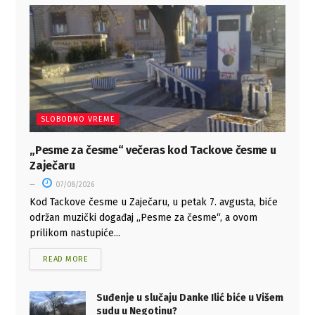
SLOBODNO VREME
„Pesme za česme“ večeras kod Tackove česme u
Zaječaru
07/08/2026
Kod Tackove česme u Zaječaru, u petak 7. avgusta, biće
održan muzički događaj „Pesme za česme“, a ovom
prilikom nastupiće...
READ MORE
Suđenje u slučaju Danke Ilić biće u Višem
sudu u Negotinu?