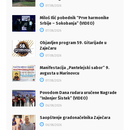
07/08/2026
Miloš Ilić pobednik “Prve harmonike
Srbije – Sokobanja” (VIDEO)
07/08/2026
Objavljen program 59. Gitarijade u
Zaječaru
07/08/2026
Manifestacija „Pantelejski sabor” 9.
avgusta u Marinovcu
07/08/2026
Povodom Dana rudara uručene Nagrade
“Inženjer Šistek” (VIDEO)
06/08/2026
Saopštenje gradonačelnika Zaječara
06/08/2026