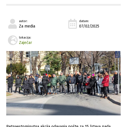
autor:
datum:
Za media
07/02/2025
lokacija:
Zaječar
Petnaestominutna akcija odavanja pošte za 15 žrtava pada