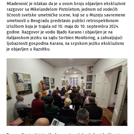
Mladenović je istakao da je u ovom broju objavljen ekskluzivni
razgovor sa Mikelanđelom Pistoletom, jednom od vodećih
ličnosti svetske umetničke scene, koji se u Muzeju savremene
umetnosti u Beogradu predstavio publici retrospektivnom
izložbom koja je trajala od 10. maja do 10. septembra 2024.
godine. Razgovor je vodio Bjađo Karano i objavljen je na
italijanskom jeziku na sajtu Serbien Monitoring, a zahvaljujući
ljubaznosti gospodina Karana, na srpskom jeziku ekskluzivno
je objavljen u Razvitku.