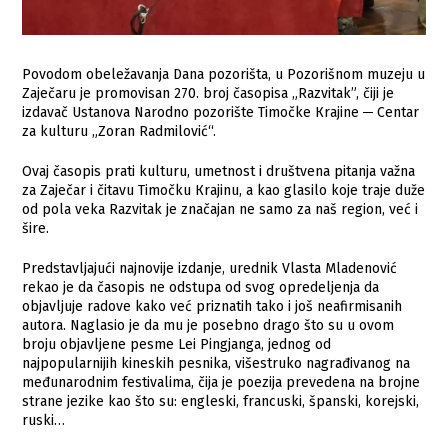
Povodom obeležavanja Dana pozorišta, u Pozorišnom muzeju u
Zaječaru je promovisan 270. broj časopisa „Razvitak”, čiji je
izdavač Ustanova Narodno pozorište Timočke Кrajine ─ Centar
za kulturu „Zoran Radmilović“.
Ovaj časopis prati kulturu, umetnost i društvena pitanja važna
za Zaječar i čitavu Timočku Кrajinu, a kao glasilo koje traje duže
od pola veka Razvitak je značajan ne samo za naš region, već i
šire.
Predstavljajući najnovije izdanje, urednik Vlasta Mladenović
rekao je da časopis ne odstupa od svog opredeljenja da
objavljuje radove kako već priznatih tako i još neafirmisanih
autora. Naglasio je da mu je posebno drago što su u ovom
broju objavljene pesme Lei Pingjanga, jednog od
najpopularnijih kineskih pesnika, višestruko nagrađivanog na
međunarodnim festivalima, čija je poezija prevedena na brojne
strane jezike kao što su: engleski, francuski, španski, korejski,
ruski…