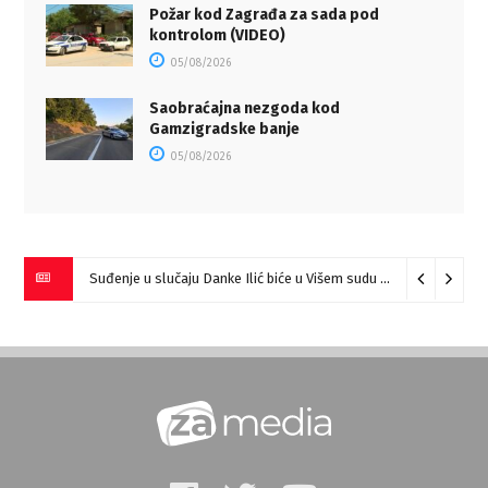
Požar kod Zagrađa za sada pod
kontrolom (VIDEO)
05/08/2026
Saobraćajna nezgoda kod
Gamzigradske banje
05/08/2026
Suđenje u slučaju Danke Ilić biće u Višem sudu u Negotinu?
07