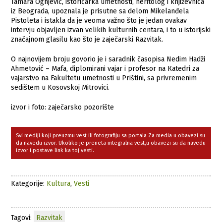
Tamara Ognjević, istoričarka umetnosti, heritolog i književnica
iz Beograda, upoznala je prisutne sa delom Mikelanđela
Pistoleta i istakla da je veoma važno što je jedan ovakav
intervju objavljen izvan velikih kulturnih centara, i to u istorijski
značajnom glasilu kao što je zaječarski Razvitak.
O najnovijem broju govorio je i saradnik časopisa Nedim Hadži
Ahmetović – Mafa, diplomirani vajar i profesor na Кatedri za
vajarstvo na Fakultetu umetnosti u Prištini, sa privremenim
sedištem u Kosovskoj Mitrovici.
izvor i foto: zaječarsko pozorište
Svi mediji koji preuzmu vest ili fotografiju sa portala Za media u obavezi su
da navedu izvor. Ukoliko je preneta integralna vest,u obavezi su da navedu
izvor i postave link ka toj vesti.
Kategorije:
Kultura
,
Vesti
Tagovi:
Razvitak