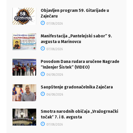
Objavljen program 59. Gitarijade u
Zaječaru
07/08/2026
Manifestacija „Pantelejski sabor” 9.
avgusta u Marinovcu
07/08/2026
Povodom Dana rudara uručene Nagrade
“Inženjer Šistek” (VIDEO)
06/08/2026
Saopštenje gradonačelnika Zaječara
06/08/2026
Smotra narodnih običaja „Vražogrnački
točakˮ 7. i 8. avgusta
07/08/2026