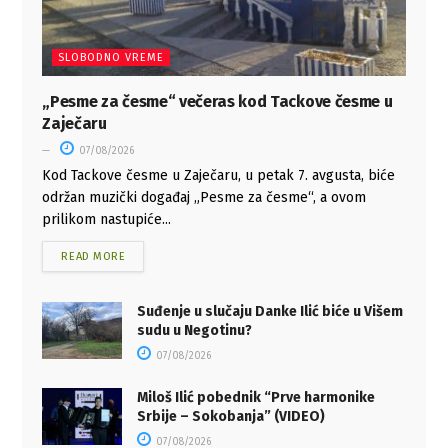
SLOBODNO VREME
„Pesme za česme“ večeras kod Tackove česme u
Zaječaru
07/08/2026
Kod Tackove česme u Zaječaru, u petak 7. avgusta, biće
održan muzički događaj „Pesme za česme“, a ovom
prilikom nastupiće...
READ MORE
Suđenje u slučaju Danke Ilić biće u Višem
sudu u Negotinu?
07/08/2026
Miloš Ilić pobednik “Prve harmonike
Srbije – Sokobanja” (VIDEO)
07/08/2026