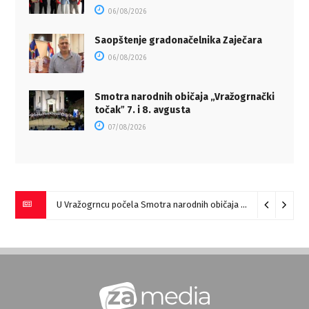
06/08/2026
Saopštenje gradonačelnika Zaječara
06/08/2026
Smotra narodnih običaja „Vražogrnački
točakˮ 7. i 8. avgusta
07/08/2026
U Vražogrncu počela Smotra narodnih običaja „Vražogrnački točak“