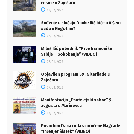
česme u Zaječaru
07/08/2026
Suđenje u slučaju Danke Ilić biće u Višem
sudu u Negotinu?
07/08/2026
Miloš Ilić pobednik “Prve harmonike
Srbije – Sokobanja” (VIDEO)
07/08/2026
Objavljen program 59. Gitarijade u
Zaječaru
07/08/2026
Manifestacija „Pantelejski sabor” 9.
avgusta u Marinovcu
07/08/2026
Povodom Dana rudara uručene Nagrade
“Inženjer Šistek” (VIDEO)