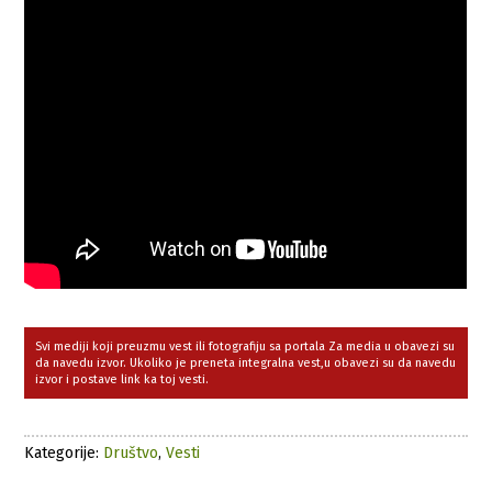
Svi mediji koji preuzmu vest ili fotografiju sa portala Za media u obavezi su
da navedu izvor. Ukoliko je preneta integralna vest,u obavezi su da navedu
izvor i postave link ka toj vesti.
Kategorije:
Društvo
,
Vesti