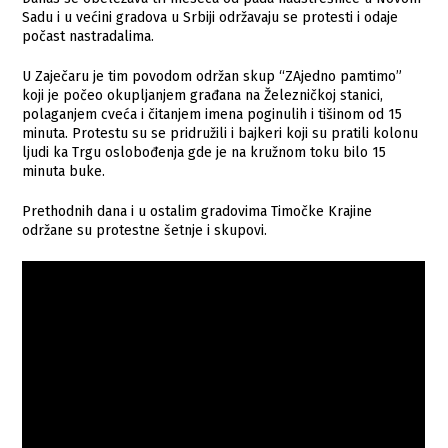
Sadu i u većini gradova u Srbiji održavaju se protesti i odaje
počast nastradalima.
U Zaječaru je tim povodom održan skup “ZAjedno pamtimo”
koji je počeo okupljanjem građana na Železničkoj stanici,
polaganjem cveća i čitanjem imena poginulih i tišinom od 15
minuta. Protestu su se pridružili i bajkeri koji su pratili kolonu
ljudi ka Trgu oslobođenja gde je na kružnom toku bilo 15
minuta buke.
Prethodnih dana i u ostalim gradovima Timočke Krajine
održane su protestne šetnje i skupovi.