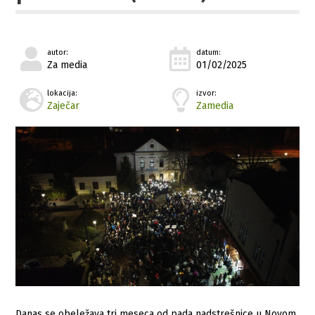
autor:
datum:
Za media
01/02/2025
lokacija:
izvor:
Zaječar
Zamedia
Danas se obeležava tri meseca od pada nadstrešnice u Novom