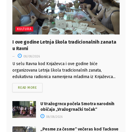
KULTURA
I ove godine Letnja škola tradicionalnih zanata
u Ravni
08/08/2026
U selu Ravna kod Knjaževca i ove godine biće
organizovana Letnja škola tradicionalnih zanata,
edukativna radionica namenjena mladima iz Knjaževca...
READ MORE
U Vražogrncu počela Smotra narodnih
običaja „Vražogrnački točak“
08/08/2026
„Pesme za česme“ večeras kod Tackove