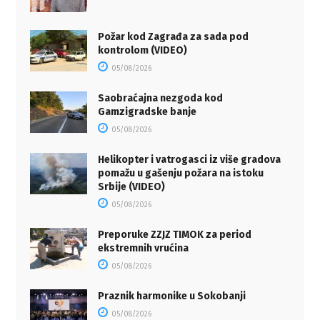
Požar kod Zagrađa za sada pod
kontrolom (VIDEO)
05/08/2026
Saobraćajna nezgoda kod
Gamzigradske banje
05/08/2026
Helikopter i vatrogasci iz više gradova
pomažu u gašenju požara na istoku
Srbije (VIDEO)
05/08/2026
Preporuke ZZJZ TIMOK za period
ekstremnih vrućina
05/08/2026
Praznik harmonike u Sokobanji
05/08/2026