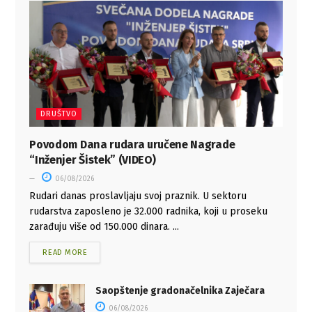
DRUŠTVO
Povodom Dana rudara uručene Nagrade
“Inženjer Šistek” (VIDEO)
06/08/2026
Rudari danas proslavljaju svoj praznik. U sektoru
rudarstva zaposleno je 32.000 radnika, koji u proseku
zarađuju više od 150.000 dinara. ...
READ MORE
Saopštenje gradonačelnika Zaječara
06/08/2026