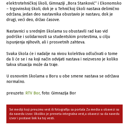
elektrotehničkoj školi, Gimnaziji „Bora Stanković“ i Ekonomsko
– trgovinskoj školi, dok je u Tehničkoj školi nastava delimično
održana, jedan deo nastavnika obustavio je nastavu, dok je
drugi, veći deo, držao časove.
Nastavnici u srednjim školama su obustavili rad kao vid
podrške i solidarnosti sa studentskim protestima, u cilju
ispunjenja njihovih, ali i prosvetnih zahteva.
Svaka škola će i nadalje na nivou kolektiva odlučivati o tome
da li će se i na koji način odvijati nastava i neizvesno je koliko
takva situacija može da traje.
U osnovnim školama u Boru u obe smene nastava se održava
normalno.
preuzeto:
RTV Bor
, foto: Gimnazija Bor
Svi mediji koji preuzmu vest ili fotografiju sa portala Za media u obavezi su
da navedu izvor. Ukoliko je preneta integralna vest,u obavezi su da navedu
izvor i postave link ka toj vesti.