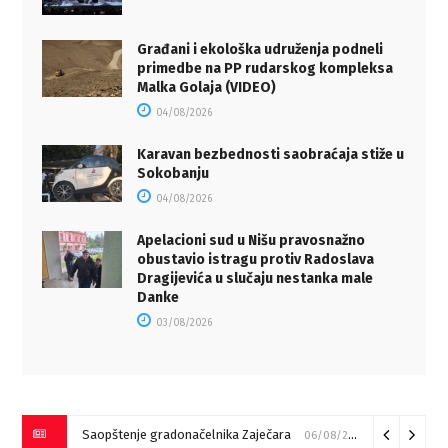
Građani i ekološka udruženja podneli
primedbe na PP rudarskog kompleksa
Malka Golaja (VIDEO)
04/08/2026
Karavan bezbednosti saobraćaja stiže u
Sokobanju
04/08/2026
Apelacioni sud u Nišu pravosnažno
obustavio istragu protiv Radoslava
Dragijevića u slučaju nestanka male
Danke
03/08/2026
Saopštenje gradonačelnika Zaječara
06/08/2026