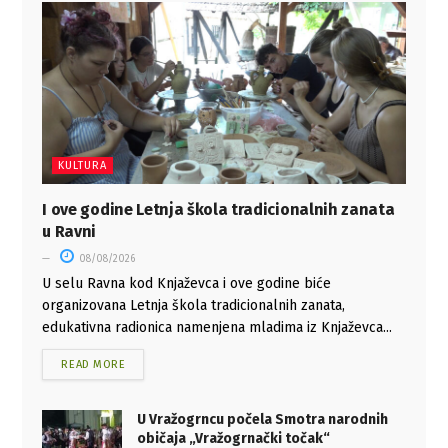
KULTURA
I ove godine Letnja škola tradicionalnih zanata
u Ravni
08/08/2026
U selu Ravna kod Knjaževca i ove godine biće
organizovana Letnja škola tradicionalnih zanata,
edukativna radionica namenjena mladima iz Knjaževca...
READ MORE
U Vražogrncu počela Smotra narodnih
običaja „Vražogrnački točak“