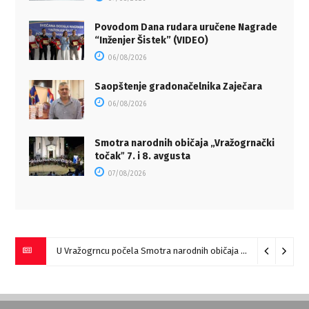
Povodom Dana rudara uručene Nagrade
“Inženjer Šistek” (VIDEO)
06/08/2026
Saopštenje gradonačelnika Zaječara
06/08/2026
Smotra narodnih običaja „Vražogrnački
točakˮ 7. i 8. avgusta
07/08/2026
U Vražogrncu počela Smotra narodnih običaja „Vražogrnački točak“